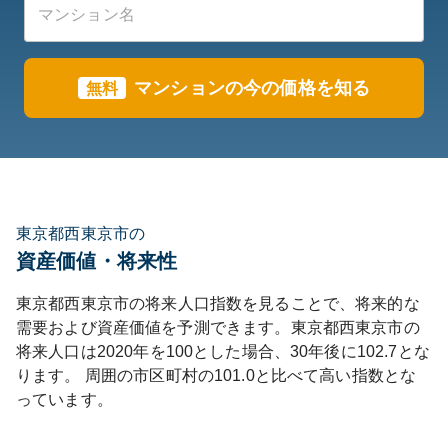
マンションの今の価格を知る
無料
東京都西東京市の
資産価値・将来性
東京都
西東京市
の将来人口指数を見ることで、将来的な
需要および資産価値を予測できます。
東京都
西東京市
の
将来人口は
2020
年を100とした場合、30年後に
102.7
とな
ります。
周囲の市区町村の
101.0
と比べて
高い
指数とな
っています。