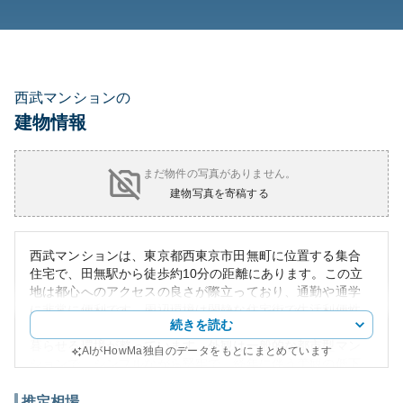
西武マンションの
建物情報
まだ物件の写真がありません。
建物写真を寄稿する
西武マンションは、東京都西東京市田無町に位置する集合
住宅で、田無駅から徒歩約10分の距離にあります。この立
地は都心へのアクセスの良さが際立っており、通勤や通学
に非常に便利です。周辺環境は閑静な住宅街で生活利便性
続きを読む
が高く、近隣にはスーパーや公園があり、家族でも快適に
暮らせる環境が整っています。外観は一般的な都市型マン
AIがHowMa独自のデータをもとにまとめています
ションで、シンプルながら堅牢で、経年に伴う美観の低下
を軽減する工夫が見られます。
資産性については、近年の都市部の不動産市況を鑑みれ
推定相場