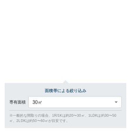
面積帯による絞り込み
専有面積
30
㎡
※一般的な間取りの場合、1R/1Kは約20〜30㎡、1LDKは約30〜50
㎡、2LDKは約50〜60㎡が目安です。