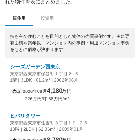
れた物件を表にまとめました。
居住用
投資用
持ち主が住むことを目的とした物件の売買事例です。
主に専
有面積や築年数、マンション内の事例・周辺マンション事例
をもとに価格が決まります。
シーズガーデン西東京
東京都西東京市保谷町１丁目２−５
1階 | 3LDK | 61.2m² | 2002年06月
4,180
万円
2026年08月
売出
226
万円/坪
68
万円/m²
ヒバリタワー
東京都西東京市住吉町３丁目１０−２５
13階 | 2LDK | 62.36m² | 2009年01月
8,780