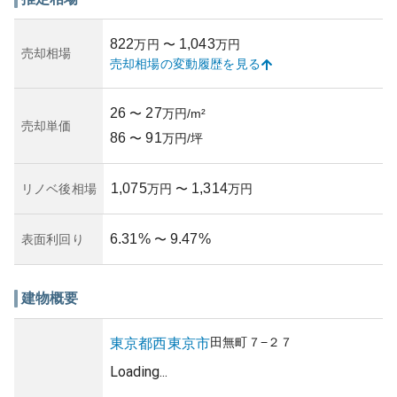
ば、徐々に上昇する価値に期待が持てると言えるでしょ
う。ただし、築年数や建物のメンテナンス状況によってリ
822
1,043
万円
〜
万円
スクは左右されます。古い建築の場合、老朽化や耐震性へ
売却相場
売却相場の変動履歴を見る
の懸念があり、所有者は適宜管理が必要です。それに加
え、現在進行中の都市開発において、更に魅力的な物件が
増えることも予想されますので、購入者はリスクを慎重に
26
27
〜
万円/m²
評価する必要があります。総じて、生活の拠点とするには
売却単価
86
91
申し分のないバランスの取れた物件と言えるでしょう。
〜
万円/坪
1,075
1,314
リノベ後相場
万円
〜
万円
6.31
%
9.47
%
表面利回り
〜
建物概要
田無町
７−２７
東京都
西東京市
Loading...