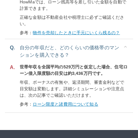
HowMaでは、ローン残高等を差し引いた金額を自動で
計算できます。
正確な金額は不動産会社や税理士に必ずご確認くださ
い。
参考：
物件を売却したときに手元にいくら残るの？
Q.
自分の年収だと、どのくらいの価格帯のマン
ションを購入できる？
世帯年収を全国平均の529万円と仮定した場合、住宅ロ
A.
ーン借入限度額の目安は約3,436万円です。
年収、ボーナスの有無や、返済期間、審査金利などで
目安額は変動します。詳細シミュレーションや注意点
は、次の記事でご確認いただけます。
参考：
ローン限度と諸費用について知る