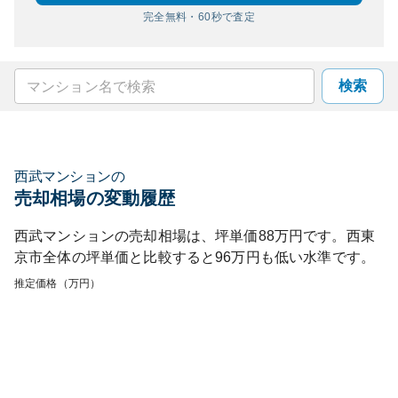
完全無料・60秒で査定
検索
西武マンション
の
売却相場の変動履歴
西武マンション
の売却相場は、坪単価
88
万円です。
西東
京市
全体の坪単価と比較すると
96
万円も
低い
水準です。
推定価格（万円）