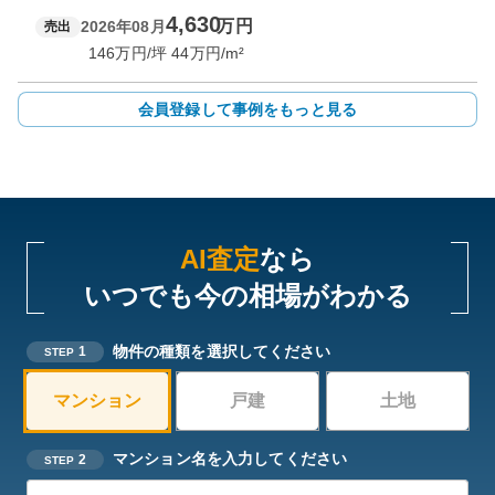
4,630
万円
2026年08月
売出
146
万円/坪
44
万円/m²
会員登録して事例をもっと見る
AI査定
なら
いつでも今の相場がわかる
物件の種類を選択してください
1
STEP
マンション
戸建
土地
マンション名を入力してください
2
STEP