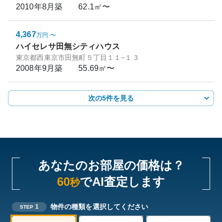
2010年8月
築
62.1㎡〜
4,367
万円
〜
ハイセレサ田無シティハウス
東京都西東京市田無町５丁目１１−１３
2008年9月
築
55.69㎡〜
次の5件を見る
あなたのお部屋の価格は？
60
でAI査定します
秒
物件の種類を選択してください
1
STEP