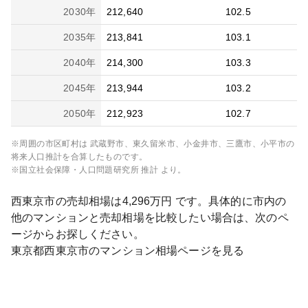
2030
年
212,640
102.5
2035
年
213,841
103.1
2040
年
214,300
103.3
2045
年
213,944
103.2
2050
年
212,923
102.7
※周囲の市区町村は
武蔵野市、東久留米市、小金井市、三鷹市、小平市
の
将来人口推計を合算したものです。
※国立社会保障・人口問題研究所 推計 より。
西東京市
の売却相場は
4,296
万円 です。具体的に市内の
他のマンションと売却相場を比較したい場合は、次のペ
ージからお探しください。
東京都
西東京市
のマンション相場ページを見る