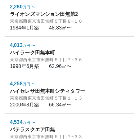
2,280
万円
〜
ライオンズマンション田無第2
東京都西東京市田無町５丁目８−１０
1984年1月
築
48.83㎡〜
4,013
万円
〜
ハイラーク田無本町
東京都西東京市田無町５丁目７−３６
1998年6月
築
62.96㎡〜
4,258
万円
〜
ハイセレサ田無本町シティタワー
東京都西東京市田無町５丁目１−１３
2000年8月
築
66.34㎡〜
4,534
万円
〜
パテラスクエア田無
東京都西東京市田無町５丁目７−３３