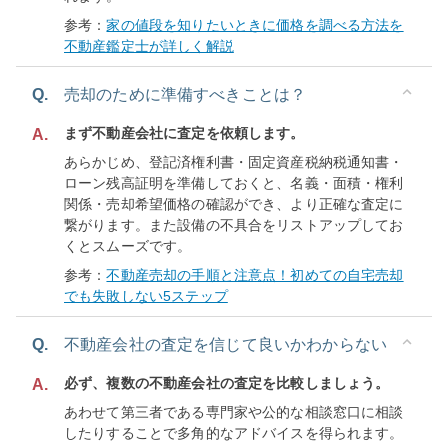
参考：
家の値段を知りたいときに価格を調べる方法を
不動産鑑定士が詳しく解説
Q.
売却のために準備すべきことは？
まず不動産会社に査定を依頼します。
A.
あらかじめ、登記済権利書・固定資産税納税通知書・
ローン残高証明を準備しておくと、名義・面積・権利
関係・売却希望価格の確認ができ、より正確な査定に
繋がります。また設備の不具合をリストアップしてお
くとスムーズです。
参考：
不動産売却の手順と注意点！初めての自宅売却
でも失敗しない5ステップ
Q.
不動産会社の査定を信じて良いかわからない
必ず、複数の不動産会社の査定を比較しましょう。
A.
あわせて第三者である専門家や公的な相談窓口に相談
したりすることで多角的なアドバイスを得られます。