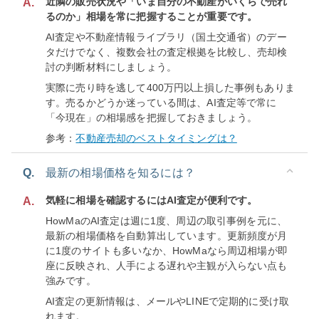
近隣の販売状況や「いま自分の不動産がいくらで売れ
A.
るのか」相場を常に把握することが重要です。
AI査定や不動産情報ライブラリ（国土交通省）のデー
タだけでなく、複数会社の査定根拠を比較し、売却検
討の判断材料にしましょう。
実際に売り時を逃して400万円以上損した事例もありま
す。売るかどうか迷っている間は、AI査定等で常に
「今現在」の相場感を把握しておきましょう。
参考：
不動産売却のベストタイミングは？
Q.
最新の相場価格を知るには？
気軽に相場を確認するにはAI査定が便利です。
A.
HowMaのAI査定は週に1度、周辺の取引事例を元に、
最新の相場価格を自動算出しています。更新頻度が月
に1度のサイトも多いなか、HowMaなら周辺相場が即
座に反映され、人手による遅れや主観が入らない点も
強みです。
AI査定の更新情報は、メールやLINEで定期的に受け取
れます。