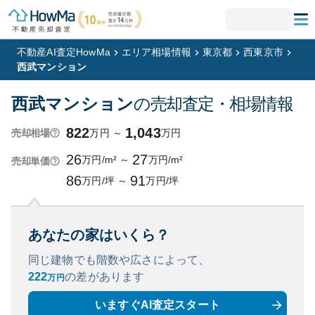
不動産AI査定HowMa
エリア相場情報
東京都
西東京市
西武マンション
西武マンション
の売却査定・相場情報
822
1,043
万円
～
万円
売却相場
26
27
万円/m²
～
万円/m²
売却単価
86
91
万円/坪
～
万円/坪
あなたの家はいくら？
同じ建物でも階数や広さによって、
222
の
差があります
万円
いますぐAI査定スタート