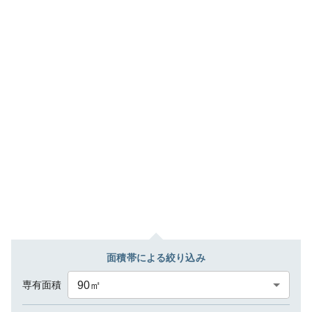
面積帯による絞り込み
専有面積
90
㎡