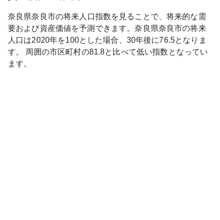
奈良県
奈良市
の将来人口指数を見ることで、将来的な需
要および資産価値を予測できます。
奈良県
奈良市
の将来
人口は
2020
年を100とした場合、30年後に
76.5
となりま
す。
周囲の市区町村の
81.8
と比べて
低い
指数となってい
ます。