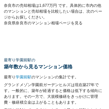
奈良市
の売却相場は
1,677
万円 です。具体的に市内の他
のマンションと売却相場を比較したい場合は、次のペー
ジからお探しください。
奈良県
奈良市
のマンション相場ページを見る
最寄り学園前駅の
築年数から見るマンション価格
最寄り
学園前
駅
のマンションの集計です。
グランドメゾン学園前ガーデンヒルズ
は現在築
27
年で
す。一般的に、築年が経過すると価格は低下する傾向に
あります。その一方で、大規模修繕をきっかけに管理
費・修繕積立金は上がることもあります。