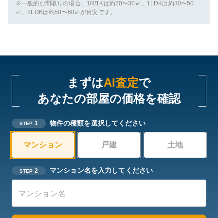
※一般的な間取りの場合、1R/1Kは約20〜30㎡、1LDKは約30〜50
㎡、2LDKは約50〜60㎡が目安です。
まずは
AI査定
で
あなたの部屋の価格を確認
物件の種類を選択してください
1
STEP
マンション
戸建
土地
マンション名を入力してください
2
STEP