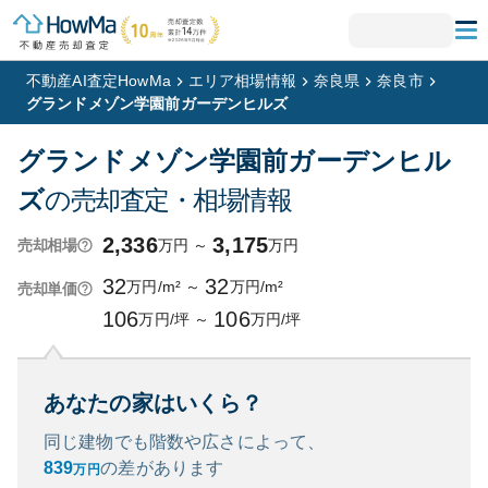
不動産AI査定HowMa
エリア相場情報
奈良県
奈良市
グランドメゾン学園前ガーデンヒルズ
グランドメゾン学園前ガーデンヒル
ズ
の売却査定・相場情報
2,336
3,175
万円
～
万円
売却相場
32
32
万円/m²
～
万円/m²
売却単価
106
106
万円/坪
～
万円/坪
あなたの家はいくら？
同じ建物でも階数や広さによって、
839
の
差があります
万円