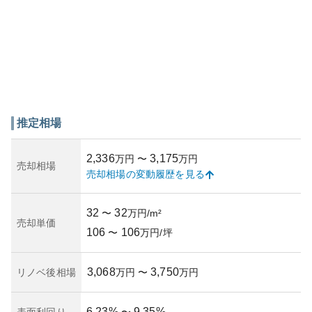
推定相場
2,336
3,175
万円
〜
万円
売却相場
売却相場の変動履歴を見る
32
32
〜
万円/m²
売却単価
106
106
〜
万円/坪
3,068
3,750
リノベ後相場
万円
〜
万円
6.23
%
9.35
%
表面利回り