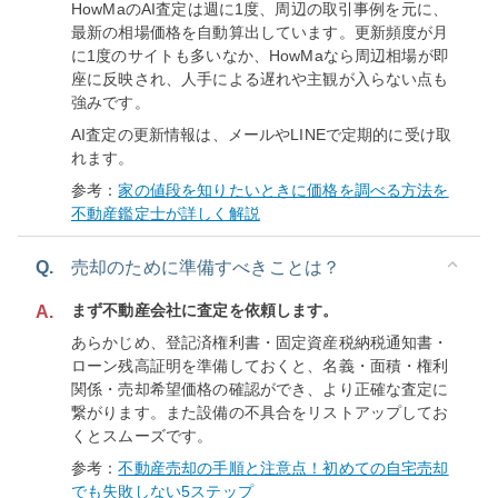
HowMaのAI査定は週に1度、周辺の取引事例を元に、
最新の相場価格を自動算出しています。更新頻度が月
に1度のサイトも多いなか、HowMaなら周辺相場が即
座に反映され、人手による遅れや主観が入らない点も
強みです。
AI査定の更新情報は、メールやLINEで定期的に受け取
れます。
参考：
家の値段を知りたいときに価格を調べる方法を
不動産鑑定士が詳しく解説
Q.
売却のために準備すべきことは？
まず不動産会社に査定を依頼します。
A.
あらかじめ、登記済権利書・固定資産税納税通知書・
ローン残高証明を準備しておくと、名義・面積・権利
関係・売却希望価格の確認ができ、より正確な査定に
繋がります。また設備の不具合をリストアップしてお
くとスムーズです。
参考：
不動産売却の手順と注意点！初めての自宅売却
でも失敗しない5ステップ