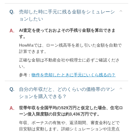
Q.
売却した時に手元に残る金額をシミュレーシ
ョンしたい
AI査定を使っておおよその手残り金額を算出できま
A.
す。
HowMaでは、ローン残高等を差し引いた金額を自動で
計算できます。
正確な金額は不動産会社や税理士に必ずご確認くださ
い。
参考：
物件を売却したときに手元にいくら残るの？
Q.
自分の年収だと、どのくらいの価格帯のマン
ションを購入できる？
世帯年収を全国平均の529万円と仮定した場合、住宅ロ
A.
ーン借入限度額の目安は約3,436万円です。
年収、ボーナスの有無や、返済期間、審査金利などで
目安額は変動します。詳細シミュレーションや注意点