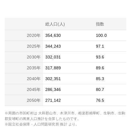
総人口(人)
指数
2020
年
354,630
100.0
2025
年
344,243
97.1
2030
年
332,031
93.6
2035
年
317,889
89.6
2040
年
302,351
85.3
2045
年
286,346
80.7
2050
年
271,142
76.5
※周囲の市区町村は
大和郡山市、木津川市、相楽郡精華町、生駒市、生駒
郡安堵町
の将来人口推計を合算したものです。
※国立社会保障・人口問題研究所 推計 より。