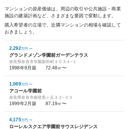
マンションの資産価値は、周辺の取引や公共施設・商業
施設の建築計画など、さまざまな要因で変動します。
購入希望者の立場で、近隣マンションの相場を確認して
おきましょう。
2,292
万円
〜
グランドメゾン学園前ガーデンテラス
奈良県奈良市学園新田町３０３４−１
1998年9月
築
72.48㎡〜
1,069
万円
〜
アコール学園前
奈良県奈良市南登美ヶ丘３３−３３
1999年2月
築
87.19㎡〜
4,175
万円
〜
ローレルスクエア学園前サウスレジデンス