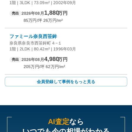
1階 | 3LDK | 73.09m² | 2002年09月
1,880
万円
2026年08月
売出
85
万円/坪
26
万円/m²
ファミール奈良西笹鉾
奈良県奈良市西笹鉾町４−１
1階 | 2LDK | 80.42m² | 1996年03月
4,980
万円
2026年08月
売出
205
万円/坪
62
万円/m²
会員登録して事例をもっと見る
AI査定
なら
いつでも今の相場がわかる