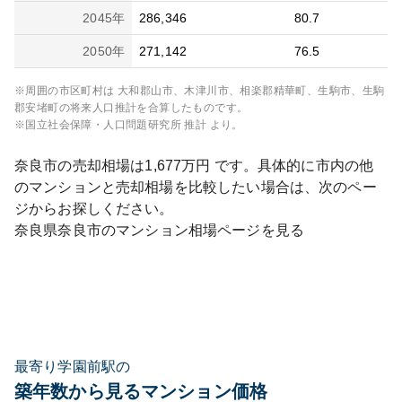
2045
年
286,346
80.7
2050
年
271,142
76.5
※周囲の市区町村は
大和郡山市、木津川市、相楽郡精華町、生駒市、生駒
郡安堵町
の将来人口推計を合算したものです。
※国立社会保障・人口問題研究所 推計 より。
奈良市
の売却相場は
1,677
万円 です。具体的に市内の他
のマンションと売却相場を比較したい場合は、次のペー
ジからお探しください。
奈良県
奈良市
のマンション相場ページを見る
最寄り学園前駅の
築年数から見るマンション価格