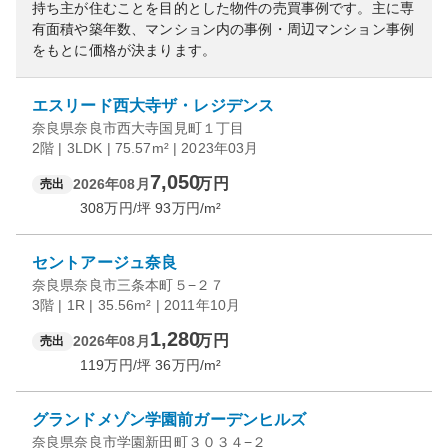
持ち主が住むことを目的とした物件の売買事例です。
主に専
有面積や築年数、マンション内の事例・周辺マンション事例
をもとに価格が決まります。
エスリード西大寺ザ・レジデンス
奈良県奈良市西大寺国見町１丁目
2階 | 3LDK | 75.57m² | 2023年03月
7,050
万円
2026年08月
売出
308
万円/坪
93
万円/m²
セントアージュ奈良
奈良県奈良市三条本町５−２７
3階 | 1R | 35.56m² | 2011年10月
1,280
万円
2026年08月
売出
119
万円/坪
36
万円/m²
グランドメゾン学園前ガーデンヒルズ
奈良県奈良市学園新田町３０３４−２