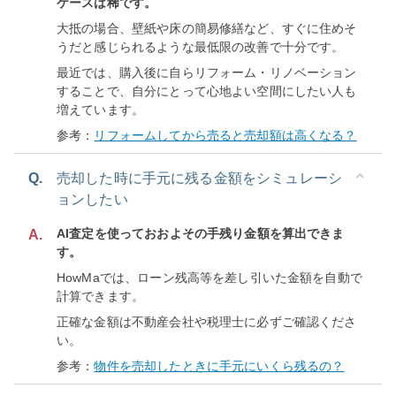
ケースは稀です。
大抵の場合、壁紙や床の簡易修繕など、すぐに住めそ
うだと感じられるような最低限の改善で十分です。
最近では、購入後に自らリフォーム・リノベーション
することで、自分にとって心地よい空間にしたい人も
増えています。
参考：
リフォームしてから売ると売却額は高くなる？
Q.
売却した時に手元に残る金額をシミュレーシ
ョンしたい
AI査定を使っておおよその手残り金額を算出できま
A.
す。
HowMaでは、ローン残高等を差し引いた金額を自動で
計算できます。
正確な金額は不動産会社や税理士に必ずご確認くださ
い。
参考：
物件を売却したときに手元にいくら残るの？