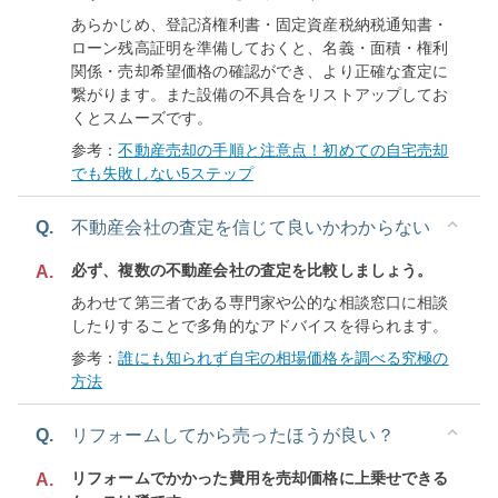
あらかじめ、登記済権利書・固定資産税納税通知書・
ローン残高証明を準備しておくと、名義・面積・権利
関係・売却希望価格の確認ができ、より正確な査定に
繋がります。また設備の不具合をリストアップしてお
くとスムーズです。
参考：
不動産売却の手順と注意点！初めての自宅売却
でも失敗しない5ステップ
Q.
不動産会社の査定を信じて良いかわからない
必ず、複数の不動産会社の査定を比較しましょう。
A.
あわせて第三者である専門家や公的な相談窓口に相談
したりすることで多角的なアドバイスを得られます。
参考：
誰にも知られず自宅の相場価格を調べる究極の
方法
Q.
リフォームしてから売ったほうが良い？
リフォームでかかった費用を売却価格に上乗せできる
A.