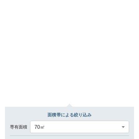
面積帯による絞り込み
専有面積
70
㎡