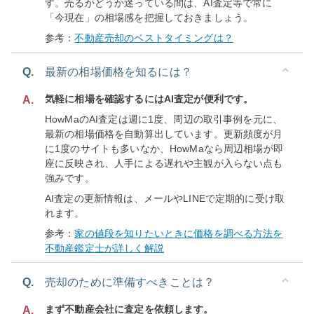
す。売るかどうか迷っている間は、AI査定等で常に
「今現在」の相場感を把握しておきましょう。
参考：
不動産売却のベストタイミングは？
Q.
最新の相場価格を知るには？
気軽に相場を確認するにはAI査定が便利です。
A.
HowMaのAI査定は週に1度、周辺の取引事例を元に、
最新の相場価格を自動算出しています。更新頻度が月
に1度のサイトも多いなか、HowMaなら周辺相場が即
座に反映され、人手による遅れや主観が入らない点も
強みです。
AI査定の更新情報は、メールやLINEで定期的に受け取
れます。
参考：
家の値段を知りたいときに価格を調べる方法を
不動産鑑定士が詳しく解説
Q.
売却のために準備すべきことは？
まず不動産会社に査定を依頼します。
A.