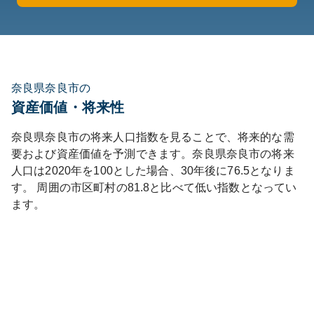
奈良県奈良市の
資産価値・将来性
奈良県
奈良市
の将来人口指数を見ることで、将来的な需
要および資産価値を予測できます。
奈良県
奈良市
の将来
人口は
2020
年を100とした場合、30年後に
76.5
となりま
す。
周囲の市区町村の
81.8
と比べて
低い
指数となってい
ます。