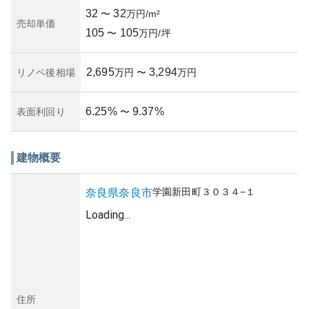
32
32
〜
万円/m²
売却単価
105
105
〜
万円/坪
2,695
3,294
リノベ後相場
万円
〜
万円
6.25
%
9.37
%
表面利回り
〜
建物概要
学園新田町
３０３４−１
奈良県
奈良市
Loading...
住所