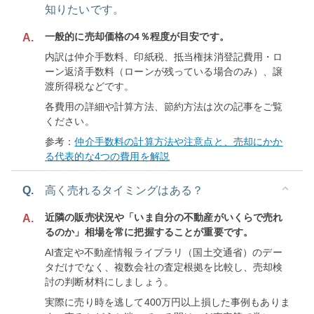
知りたいです。
一般的に売却価格の4％程度が目安です。
A.
内訳は仲介手数料、印紙税、抵当権抹消登記費用・ロ
ーン返済手数料（ローンが残っている場合のみ）、譲
渡所得税などです。
各費用の詳細や計算方法、節約方法は次の記事をご覧
ください。
参考：
仲介手数料の計算方法や注意点と、売却にかか
る代表的な4つの費用を解説
Q.
高く売れるタイミングはある？
近隣の販売状況や「いま自分の不動産がいくらで売れ
A.
るのか」相場を常に把握することが重要です。
AI査定や不動産情報ライブラリ（国土交通省）のデー
タだけでなく、複数会社の査定根拠を比較し、売却検
討の判断材料にしましょう。
実際に売り時を逃して400万円以上損した事例もありま