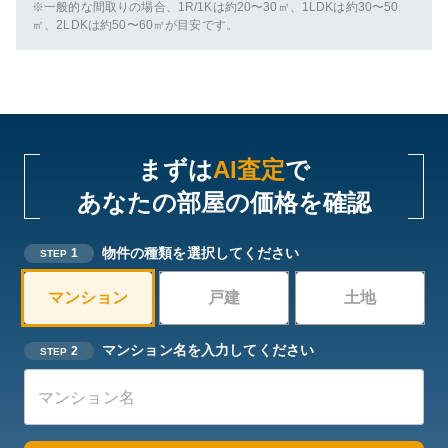
※一般的な間取りの場合、1R/1Kは約20〜30㎡、1LDKは約30〜50
㎡、2LDKは約50〜60㎡が目安です。
まずは
AI査定
で
あなたの部屋の価格を確認
物件の種類を選択してください
1
STEP
マンション
戸建
土地
マンション名を入力してください
2
STEP