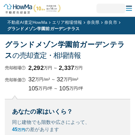
不動産AI査定HowMa
エリア相場情報
奈良県
奈良市
グランドメゾン学園前ガーデンテラス
グランドメゾン学園前ガーデンテラ
ス
の売却査定・相場情報
2,292
2,337
万円
～
万円
売却相場
32
32
万円/m²
～
万円/m²
売却単価
105
105
万円/坪
～
万円/坪
あなたの家はいくら？
同じ建物でも階数や広さによって、
45
の
差があります
万円