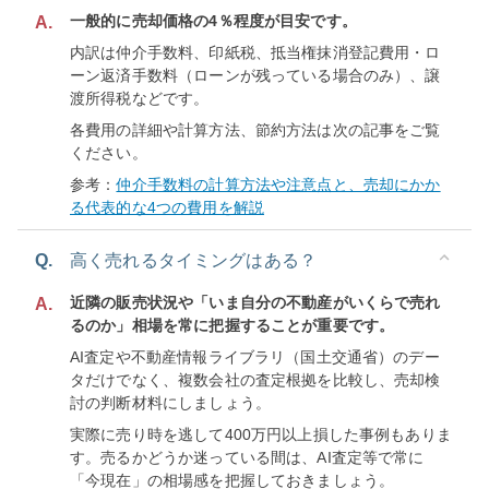
一般的に売却価格の4％程度が目安です。
A.
内訳は仲介手数料、印紙税、抵当権抹消登記費用・ロ
ーン返済手数料（ローンが残っている場合のみ）、譲
渡所得税などです。
各費用の詳細や計算方法、節約方法は次の記事をご覧
ください。
参考：
仲介手数料の計算方法や注意点と、売却にかか
る代表的な4つの費用を解説
Q.
高く売れるタイミングはある？
近隣の販売状況や「いま自分の不動産がいくらで売れ
A.
るのか」相場を常に把握することが重要です。
AI査定や不動産情報ライブラリ（国土交通省）のデー
タだけでなく、複数会社の査定根拠を比較し、売却検
討の判断材料にしましょう。
実際に売り時を逃して400万円以上損した事例もありま
す。売るかどうか迷っている間は、AI査定等で常に
「今現在」の相場感を把握しておきましょう。