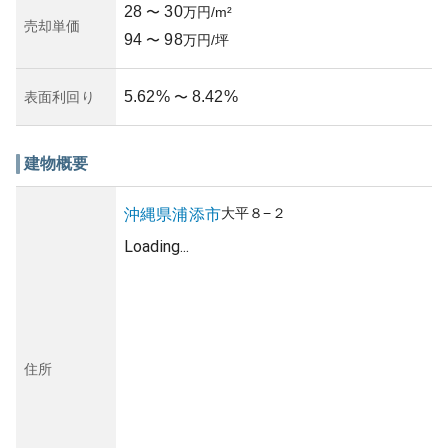
28
30
〜
万円/m²
売却単価
94
98
〜
万円/坪
5.62
%
8.42
%
表面利回り
〜
建物概要
大平
８−２
沖縄県
浦添市
Loading...
住所