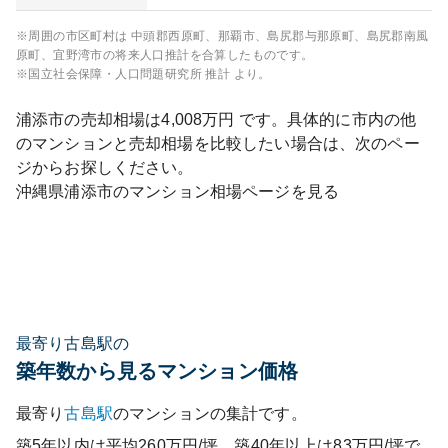
※周囲の市区町村は
中頭郡西原町、那覇市、島尻郡与那原町、島尻郡南風
原町、宜野湾市
の将来人口推計を合算したものです。
※国立社会保障・人口問題研究所 推計 より。
浦添市
の売却相場は
4,008
万円 です。具体的に市内の他
のマンションと売却相場を比較したい場合は、次のペー
ジからお探しください。
沖縄県
浦添市
のマンション相場ページを見る
最寄り古島駅の
築年数から見るマンション価格
最寄り
古島
駅
のマンションの集計です。
築5年以内は平均260万円/坪、築40年以上は83万円/坪で