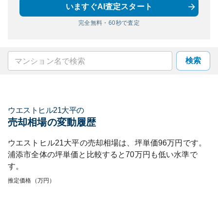
いますぐAI査定スタート
完全無料・60秒で査定
検索
ウエストヒル21大平
の
売却相場の変動履歴
ウエストヒル21大平
の売却相場は、坪単価
96
万円です。
浦添市
全体の坪単価と比較すると
70
万円も
低い
水準で
す。
推定価格（万円）