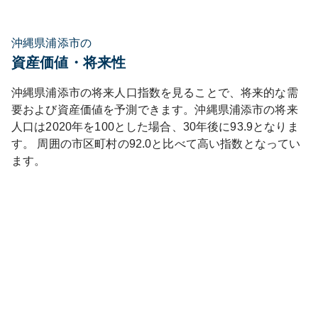
沖縄県浦添市の
資産価値・将来性
沖縄県
浦添市
の将来人口指数を見ることで、将来的な需
要および資産価値を予測できます。
沖縄県
浦添市
の将来
人口は
2020
年を100とした場合、30年後に
93.9
となりま
す。
周囲の市区町村の
92.0
と比べて
高い
指数となってい
ます。