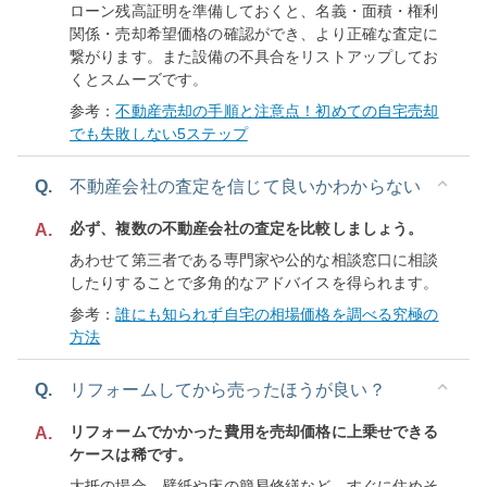
ローン残高証明を準備しておくと、名義・面積・権利
関係・売却希望価格の確認ができ、より正確な査定に
繋がります。また設備の不具合をリストアップしてお
くとスムーズです。
参考：
不動産売却の手順と注意点！初めての自宅売却
でも失敗しない5ステップ
Q.
不動産会社の査定を信じて良いかわからない
必ず、複数の不動産会社の査定を比較しましょう。
A.
あわせて第三者である専門家や公的な相談窓口に相談
したりすることで多角的なアドバイスを得られます。
参考：
誰にも知られず自宅の相場価格を調べる究極の
方法
Q.
リフォームしてから売ったほうが良い？
リフォームでかかった費用を売却価格に上乗せできる
A.
ケースは稀です。
大抵の場合、壁紙や床の簡易修繕など、すぐに住めそ