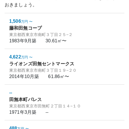
おきましょう。
1,506
万円
〜
藤和田無コープ
東京都西東京市南町３丁目２５−２
1983年9月
築
30.61㎡〜
4,622
万円
〜
ライオンズ田無セントマークス
東京都西東京市南町３丁目１９−２０
2014年10月
築
61.86㎡〜
--
田無本町パレス
東京都西東京市田無町２丁目１４−１０
1971年3月
築
--
488
万円
〜