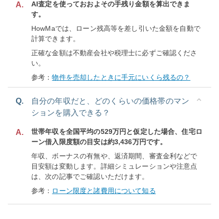
AI査定を使っておおよその手残り金額を算出できま
A.
す。
HowMaでは、ローン残高等を差し引いた金額を自動で
計算できます。
正確な金額は不動産会社や税理士に必ずご確認くださ
い。
参考：
物件を売却したときに手元にいくら残るの？
Q.
自分の年収だと、どのくらいの価格帯のマン
ションを購入できる？
世帯年収を全国平均の529万円と仮定した場合、住宅ロ
A.
ーン借入限度額の目安は約3,436万円です。
年収、ボーナスの有無や、返済期間、審査金利などで
目安額は変動します。詳細シミュレーションや注意点
は、次の記事でご確認いただけます。
参考：
ローン限度と諸費用について知る