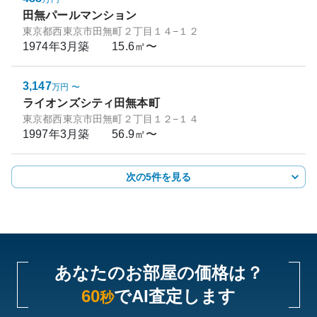
田無パールマンション
東京都西東京市田無町２丁目１４−１２
1974年3月
築
15.6㎡〜
3,147
万円
〜
ライオンズシティ田無本町
東京都西東京市田無町２丁目１２−１４
1997年3月
築
56.9㎡〜
次の5件を見る
あなたのお部屋の価格は？
60
でAI査定します
秒