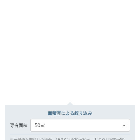
面積帯による絞り込み
専有面積
50
㎡
※一般的な間取りの場合、1R/1Kは約20〜30㎡、1LDKは約30〜50