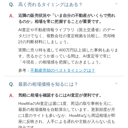
Q.
高く売れるタイミングはある？
近隣の販売状況や「いま自分の不動産がいくらで売れ
A.
るのか」相場を常に把握することが重要です。
AI査定や不動産情報ライブラリ（国土交通省）のデー
タだけでなく、複数会社の査定根拠を比較し、売却検
討の判断材料にしましょう。
実際に売り時を逃して400万円以上損した事例もありま
す。売るかどうか迷っている間は、AI査定等で常に
「今現在」の相場感を把握しておきましょう。
参考：
不動産売却のベストタイミングは？
Q.
最新の相場価格を知るには？
気軽に相場を確認するにはAI査定が便利です。
A.
HowMaのAI査定は週に1度、周辺の取引事例を元に、
最新の相場価格を自動算出しています。更新頻度が月
に1度のサイトも多いなか、HowMaなら周辺相場が即
座に反映され、人手による遅れや主観が入らない点も
強みです。