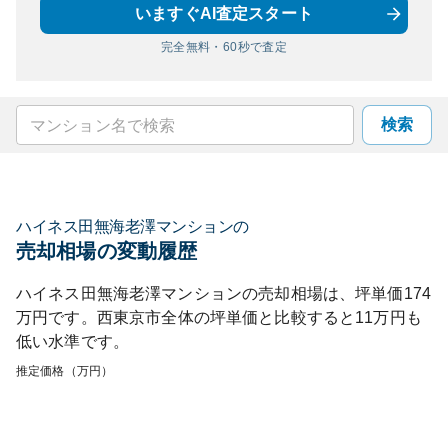
いますぐAI査定スタート
完全無料・60秒で査定
検索
ハイネス田無海老澤マンション
の
売却相場の変動履歴
ハイネス田無海老澤マンション
の売却相場は、坪単価
174
万円です。
西東京市
全体の坪単価と比較すると
11
万円も
低い
水準です。
推定価格（万円）