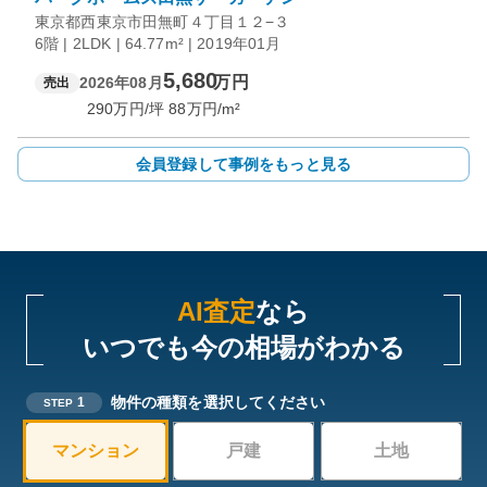
東京都西東京市田無町４丁目１２−３
6階 | 2LDK | 64.77m² | 2019年01月
5,680
万円
2026年08月
売出
290
万円/坪
88
万円/m²
会員登録して事例をもっと見る
AI査定
なら
いつでも今の相場がわかる
物件の種類を選択してください
1
STEP
マンション
戸建
土地