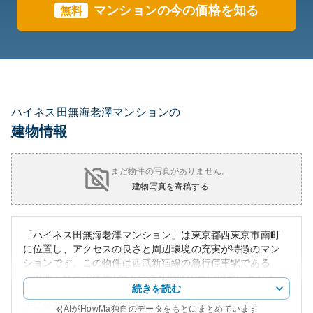
マンションの今の価格を知る
無料
ハイネス田無海老澤マンションの
建物情報
まだ物件の写真がありません。
建物写真を寄稿する
「ハイネス田無海老澤マンション」は東京都西東京市南町
に位置し、アクセスの良さと周辺環境の充実が特徴のマン
ションです。この物件は西武新宿線の急行停車駅である
「田無」駅まで徒歩1分という利便性の高い場所にありま
続きを読む
す。これにより通勤や通学が非常に便利であり、車を使わ
ずに公共交通機関を最大限に活用することが可能です。
AIがHowMa独自のデータをもとにまとめています