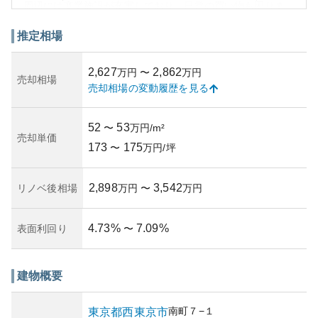
周辺には商業施設が充実しており、日常の買い物も困りま
せん。徒歩圏内にスーパー、コンビニ、飲食店が揃ってお
り、住環境として非常に恵まれた立地です。このため、資
推定相場
産価値の安定が期待できるほか、投資物件としても魅力的
です。
2,627
2,862
万円
〜
万円
一方で、マンションの築年数や管理状況など、所有リスク
売却相場
売却相場の変動履歴を見る
に影響しうる要素について具体的なデータはありません。
一般的なリスクとして、耐震強度、老朽化率等があります
が、これらの具体的な項目は購入前に個別に確認すること
52
53
〜
万円/m²
が望ましいです。立地優位性が高いことは、将来的な価格
売却単価
173
175
低下のリスクをある程度抑える効果があると考えられま
〜
万円/坪
す。
2,898
3,542
リノベ後相場
万円
〜
万円
4.73
%
7.09
%
表面利回り
〜
建物概要
南町
７−１
東京都
西東京市