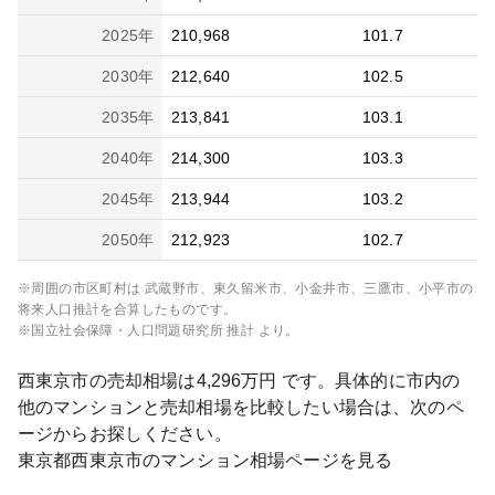
2025
年
210,968
101.7
2030
年
212,640
102.5
2035
年
213,841
103.1
2040
年
214,300
103.3
2045
年
213,944
103.2
2050
年
212,923
102.7
※周囲の市区町村は
武蔵野市、東久留米市、小金井市、三鷹市、小平市
の
将来人口推計を合算したものです。
※国立社会保障・人口問題研究所 推計 より。
西東京市
の売却相場は
4,296
万円 です。具体的に市内の
他のマンションと売却相場を比較したい場合は、次のペ
ージからお探しください。
東京都
西東京市
のマンション相場ページを見る