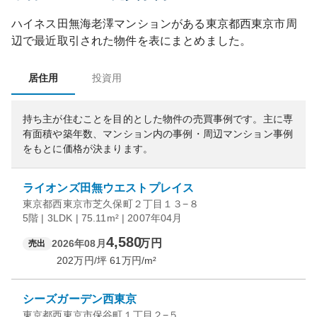
ハイネス田無海老澤マンション
がある
東京都
西東京市
周
辺で最近取引された物件を表にまとめました。
居住用
投資用
持ち主が住むことを目的とした物件の売買事例です。
主に専
有面積や築年数、マンション内の事例・周辺マンション事例
をもとに価格が決まります。
ライオンズ田無ウエストプレイス
東京都西東京市芝久保町２丁目１３−８
5階 | 3LDK | 75.11m² | 2007年04月
4,580
万円
2026年08月
売出
202
万円/坪
61
万円/m²
シーズガーデン西東京
東京都西東京市保谷町１丁目２−５