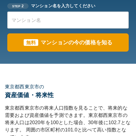
マンション名を入力してください
2
STEP
マンションの今の価格を知る
無料
東京都西東京市の
資産価値・将来性
東京都
西東京市
の将来人口指数を見ることで、将来的な
需要および資産価値を予測できます。
東京都
西東京市
の
将来人口は
2020
年を100とした場合、30年後に
102.7
とな
ります。
周囲の市区町村の
101.0
と比べて
高い
指数とな