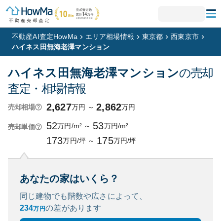
不動産AI査定HowMa
エリア相場情報
東京都
西東京市
ハイネス田無海老澤マンション
ハイネス田無海老澤マンション
の売却
査定・相場情報
2,627
2,862
万円
～
万円
売却相場
52
53
万円/m²
～
万円/m²
売却単価
173
175
万円/坪
～
万円/坪
あなたの家はいくら？
同じ建物でも階数や広さによって、
234
の
差があります
万円