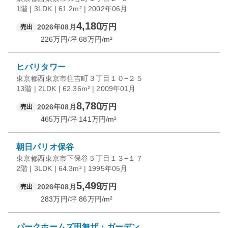
1階 | 3LDK | 61.2m² | 2002年06月
4,180
万円
2026年08月
売出
226
万円/坪
68
万円/m²
ヒバリタワー
東京都西東京市住吉町３丁目１０−２５
13階 | 2LDK | 62.36m² | 2009年01月
8,780
万円
2026年08月
売出
465
万円/坪
141
万円/m²
朝日パリオ保谷
東京都西東京市下保谷５丁目１３−１７
2階 | 3LDK | 64.3m² | 1995年05月
5,499
万円
2026年08月
売出
283
万円/坪
86
万円/m²
パークホームズ田無ザ・ガーデン