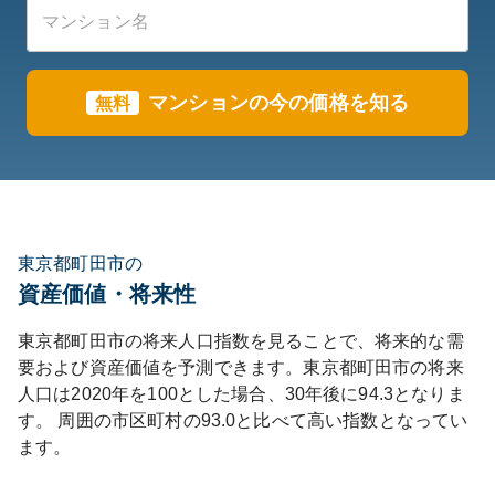
マンションの今の価格を知る
無料
東京都町田市の
資産価値・将来性
東京都
町田市
の将来人口指数を見ることで、将来的な需
要および資産価値を予測できます。
東京都
町田市
の将来
人口は
2020
年を100とした場合、30年後に
94.3
となりま
す。
周囲の市区町村の
93.0
と比べて
高い
指数となってい
ます。