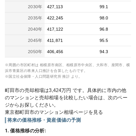
2030
年
427,113
99.1
2035
年
422,245
98.0
2040
年
417,122
96.8
2045
年
411,871
95.5
2050
年
406,456
94.3
※周囲の市区町村は
相模原市南区、相模原市中央区、大和市、座間市、横
浜市青葉区
の将来人口推計を合算したものです。
※国立社会保障・人口問題研究所 推計 より。
町田市
の売却相場は
3,424
万円 です。具体的に市内の他
のマンションと売却相場を比較したい場合は、次のペー
ジからお探しください。
東京都
町田市
のマンション相場ページを見る
将来の価格推移・資産価値の予測
1. 価格推移の分析: