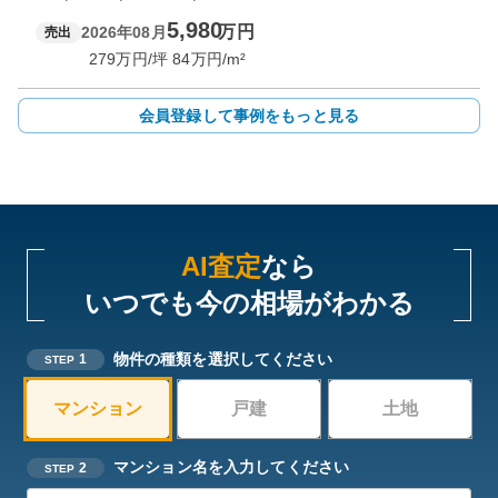
5,980
万円
2026年08月
売出
279
万円/坪
84
万円/m²
会員登録して事例をもっと見る
AI査定
なら
いつでも今の相場がわかる
物件の種類を選択してください
1
STEP
マンション
戸建
土地
マンション名を入力してください
2
STEP