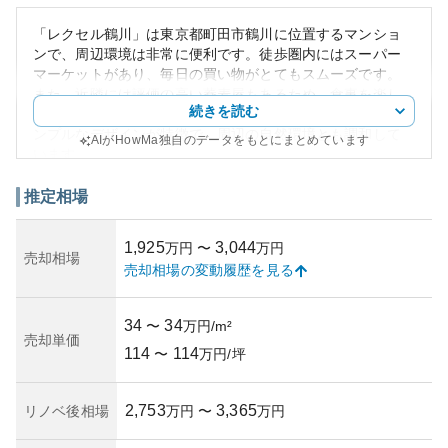
「レクセル鶴川」は東京都町田市鶴川に位置するマンショ
ンで、周辺環境は非常に便利です。徒歩圏内にはスーパー
マーケットがあり、毎日の買い物がとてもスムーズです。
また、近隣には評価の高い蕎麦屋もあるため、食事を楽し
続きを読む
む場所にも事欠かない魅力があります。外観はモダンでシ
ンプルなデザインが特徴で、周辺の自然環境とも調和して
AIがHowMa独自のデータをもとにまとめています
います。
資産性については、東京都の住宅地として安定的な地価を
背景に、長期的な保有に向いていると言えます。ただし、
推定相場
市内でも場所によって地価の動向が異なるため、資産価値
は今後の都市計画や地域開発事業に左右される可能性があ
1,925
3,044
万円
〜
万円
ります。所有リスクについては、日本特有の地震リスクや
売却相場
売却相場の変動履歴を見る
築年数による建物の老朽化に対しての備えが重要です。特
に築年数の確認とともに、構造の耐震性能および管理体制
の整備状況を把握することが肝要です。適切に管理されて
34
34
〜
万円/m²
いる場合、リスクは軽減されるでしょう。
売却単価
114
114
〜
万円/坪
2,753
3,365
リノベ後相場
万円
〜
万円