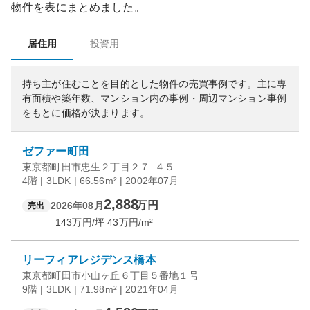
物件を表にまとめました。
居住用
投資用
持ち主が住むことを目的とした物件の売買事例です。
主に専
有面積や築年数、マンション内の事例・周辺マンション事例
をもとに価格が決まります。
ゼファー町田
東京都町田市忠生２丁目２７−４５
4階 | 3LDK | 66.56m² | 2002年07月
2,888
万円
2026年08月
売出
143
万円/坪
43
万円/m²
リーフィアレジデンス橋本
東京都町田市小山ヶ丘６丁目５番地１号
9階 | 3LDK | 71.98m² | 2021年04月