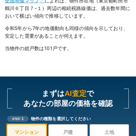
全国地価マップ
によれば、物件所在地（東京都町田市
鶴川６丁目７−１）周辺の相続税路線価は、過去数年間に
おいて横ばい傾向で推移しています。
令和5年から7年の地価動向も同様の傾向を示しており、
安定した需要があることが伺えます。
当物件の総戸数は101戸です。
まずは
AI査定
で
あなたの部屋の価格を確認
物件の種類を選択してください
1
STEP
マンション
戸建
土地