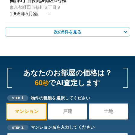
鶴川6丁目団地9街区4号棟
東京都町田市鶴川６丁目９
1968年5月
築
--
次の5件を見る
あなたのお部屋の価格は？
60
でAI査定します
秒
物件の種類を選択してください
1
STEP
マンション
戸建
土地
マンション名を入力してください
2
STEP