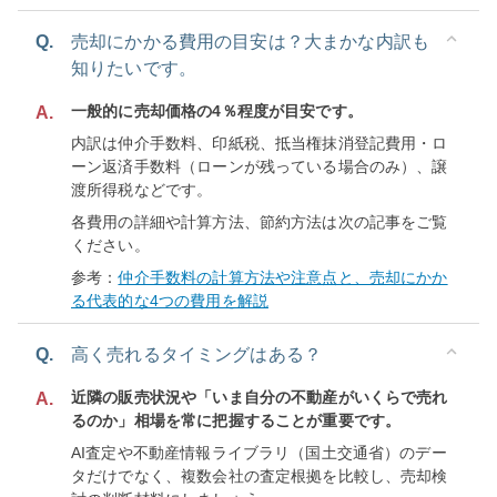
Q.
売却にかかる費用の目安は？大まかな内訳も
知りたいです。
一般的に売却価格の4％程度が目安です。
A.
内訳は仲介手数料、印紙税、抵当権抹消登記費用・ロ
ーン返済手数料（ローンが残っている場合のみ）、譲
渡所得税などです。
各費用の詳細や計算方法、節約方法は次の記事をご覧
ください。
参考：
仲介手数料の計算方法や注意点と、売却にかか
る代表的な4つの費用を解説
Q.
高く売れるタイミングはある？
近隣の販売状況や「いま自分の不動産がいくらで売れ
A.
るのか」相場を常に把握することが重要です。
AI査定や不動産情報ライブラリ（国土交通省）のデー
タだけでなく、複数会社の査定根拠を比較し、売却検