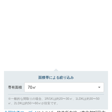
面積帯による絞り込み
専有面積
70
㎡
※一般的な間取りの場合、1R/1Kは約20〜30㎡、1LDKは約30〜50
㎡、2LDKは約50〜60㎡が目安です。