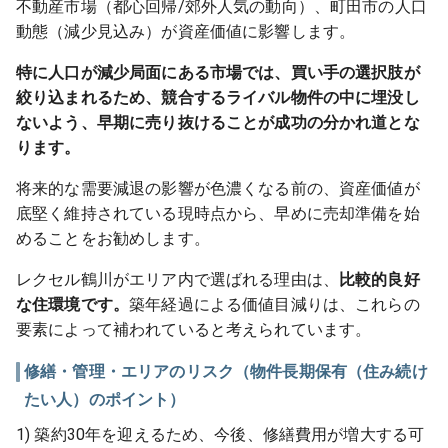
不動産市場（都心回帰/郊外人気の動向）、町田市の人口
動態（減少見込み）が資産価値に影響します。
特に人口が減少局面にある市場では、買い手の選択肢が
絞り込まれるため、競合するライバル物件の中に埋没し
ないよう、早期に売り抜けることが成功の分かれ道とな
ります。
将来的な需要減退の影響が色濃くなる前の、資産価値が
底堅く維持されている現時点から、早めに売却準備を始
めることをお勧めします。
レクセル鶴川がエリア内で選ばれる理由は、
比較的良好
な住環境です。
築年経過による価値目減りは、これらの
要素によって補われていると考えられています。
修繕・管理・エリアのリスク（物件長期保有（住み続け
たい人）のポイント）
1) 築約30年を迎えるため、今後、修繕費用が増大する可