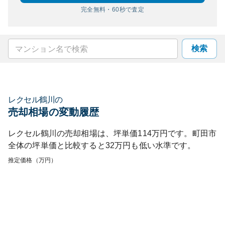
完全無料・60秒で査定
検索
レクセル鶴川
の
売却相場の変動履歴
レクセル鶴川
の売却相場は、坪単価
114
万円です。
町田市
全体の坪単価と比較すると
32
万円も
低い
水準です。
推定価格（万円）