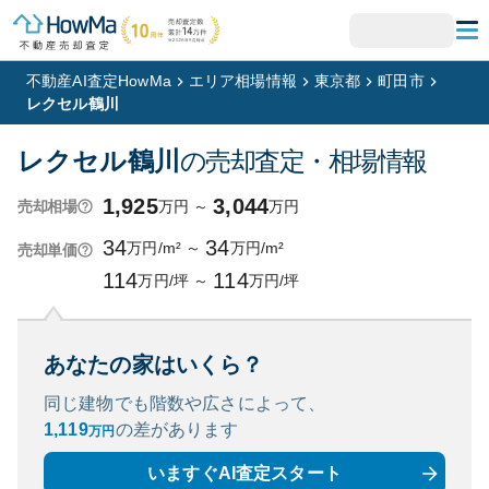
不動産AI査定HowMa
エリア相場情報
東京都
町田市
レクセル鶴川
レクセル鶴川
の売却査定・相場情報
1,925
3,044
万円
～
万円
売却相場
34
34
万円/m²
～
万円/m²
売却単価
114
114
万円/坪
～
万円/坪
あなたの家はいくら？
同じ建物でも階数や広さによって、
1,119
の
差があります
万円
いますぐAI査定スタート