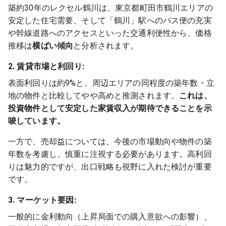
築約30年のレクセル鶴川は、東京都町田市鶴川エリアの
安定した住宅需要、そして「鶴川」駅へのバス便の充実
や幹線道路へのアクセスといった交通利便性から、価格
推移は
横ばい傾向
と分析されます。
2. 賃貸市場と利回り:
表面利回りは約9%と、周辺エリアの同程度の築年数・立
地の物件と比較してやや高めと推測されます。
これは、
投資物件として安定した家賃収入が期待できることを示
唆しています。
一方で、売却益については、今後の市場動向や物件の築
年数を考慮し、慎重に注視する必要があります。高利回
りは魅力的ですが、出口戦略も視野に入れた検討が重要
です。
3. マーケット要因:
一般的に金利動向（上昇局面での購入意欲への影響）、