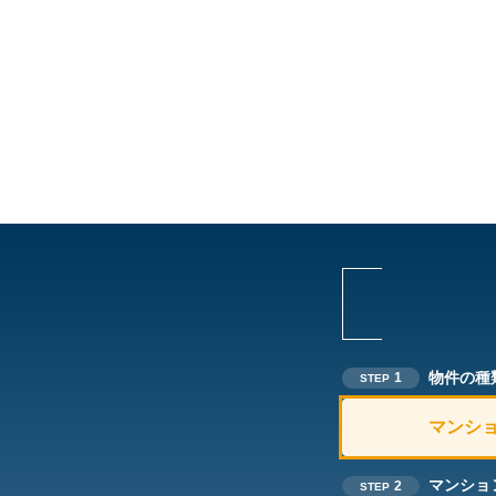
物件の種
1
STEP
マンシ
マンショ
2
STEP