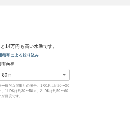
ると
14
万円も
高い
水準です。
面積帯による絞り込み
専有面積
80
㎡
※一般的な間取りの場合、1R/1Kは約20〜30
㎡、1LDKは約30〜50㎡、2LDKは約50〜60
㎡が目安です。