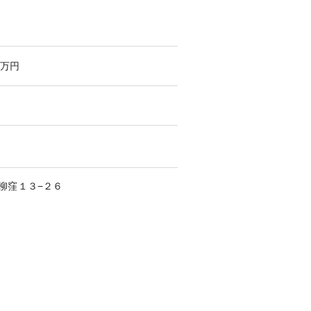
万円
柳窪
１３−２６