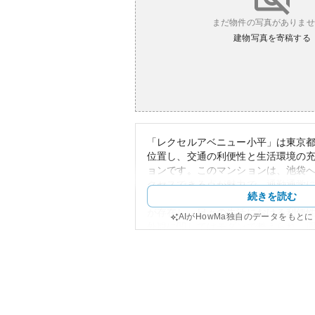
まだ物件の写真がありませ
建物写真を寄稿する
「レクセルアベニュー小平」は東京
位置し、交通の利便性と生活環境の
ョンです。このマンションは、池袋
クセスできる点が魅力で、通勤通学
続きを読む
マンション周辺には温泉施設や大型
が存在し、日々の生活における利便
AIがHowMa独自のデータをもと
外観に関してはモダンで整えられ、
しています。
資産性については、東京都内への良
び周辺の生活施設の充実により、安
持しています。しかし、所有リスク
な不動産市況の変動や災害リスクな
あります。また、この地域は比較的