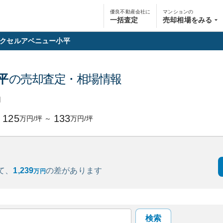
優良不動産会社に
マンションの
一括査定
売却相場をみる
クセルアベニュー小平
平
の売却査定・相場情報
円
125
133
万円/坪
～
万円/坪
て、
1,239
の
差があります
万円
検索