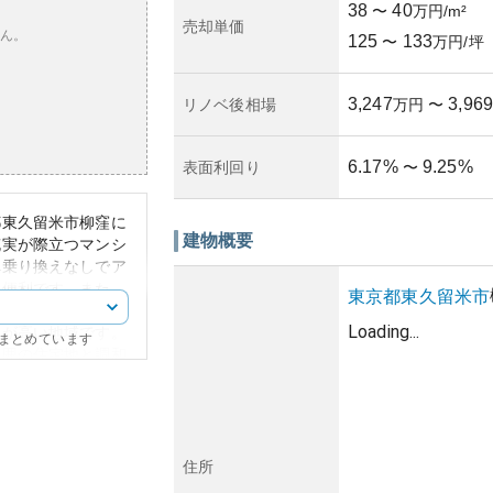
38
40
〜
万円/m²
売却単価
ん。
125
133
〜
万円/坪
3,247
3,969
リノベ後相場
万円
〜
6.17
%
9.25
%
表面利回り
〜
都東久留米市柳窪に
建物概要
充実が際立つマンシ
へ乗り換えなしでア
に便利です。また、
東京都
東久留米市
ショッピングモール
Loading...
性が高い地域です。
にまとめています
周囲の住宅地と調和
好なアクセス、およ
定的な資産価値を保
に関しては、全国的
どに留意する必要が
住所
治安が良いとされ、