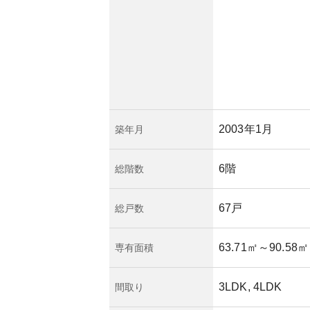
る点も安心材料と言
についての詳細は専
2003年1月
築年月
6階
総階数
67戸
総戸数
63.71㎡
～90.58㎡
専有面積
3LDK, 4LDK
間取り