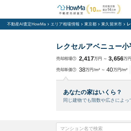
不動産AI査定HowMa
エリア相場情報
東京都
東久留米市
レ
レクセルアベニュー小
2,417
3,656
万円
～
万
売却相場
38
40
万円/m²
～
万円/m²
売却単価
あなたの家はいくら？
同じ建物でも階数や広さによっ