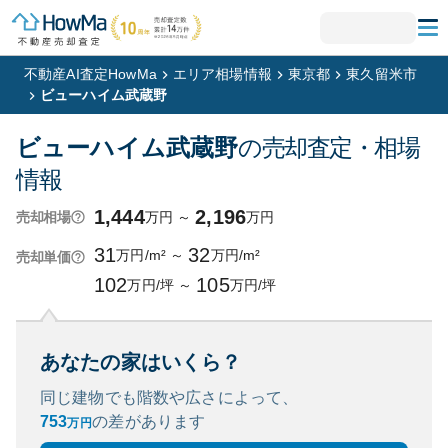
不動産AI査定HowMa
エリア相場情報
東京都
東久留米市
ビューハイム武蔵野
ビューハイム武蔵野
の売却査定・相場
情報
1,444
2,196
万円
～
万円
売却相場
31
32
万円/m²
～
万円/m²
売却単価
102
105
万円/坪
～
万円/坪
あなたの家はいくら？
同じ建物でも階数や広さによって、
753
の
差があります
万円