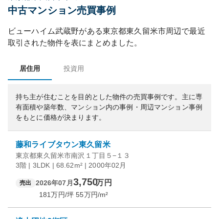
中古マンション売買事例
ビューハイム武蔵野
がある
東京都
東久留米市
周辺で最近
取引された物件を表にまとめました。
居住用
投資用
持ち主が住むことを目的とした物件の売買事例です。
主に専
有面積や築年数、マンション内の事例・周辺マンション事例
をもとに価格が決まります。
藤和ライブタウン東久留米
東京都東久留米市南沢１丁目５−１３
3階 | 3LDK | 68.62m² | 2000年02月
3,750
万円
2026年07月
売出
181
万円/坪
55
万円/m²