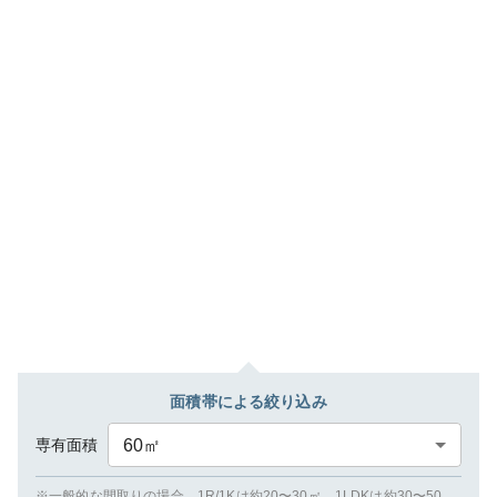
面積帯による絞り込み
専有面積
60
㎡
※一般的な間取りの場合、1R/1Kは約20〜30㎡、1LDKは約30〜50