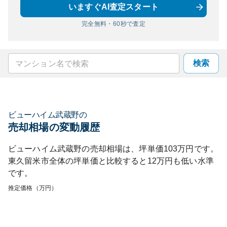
いますぐAI査定スタート
完全無料・60秒で査定
検索
ビューハイム武蔵野
の
売却相場の変動履歴
ビューハイム武蔵野
の売却相場は、坪単価
103
万円です。
東久留米市
全体の坪単価と比較すると
12
万円も
低い
水準
です。
推定価格（万円）