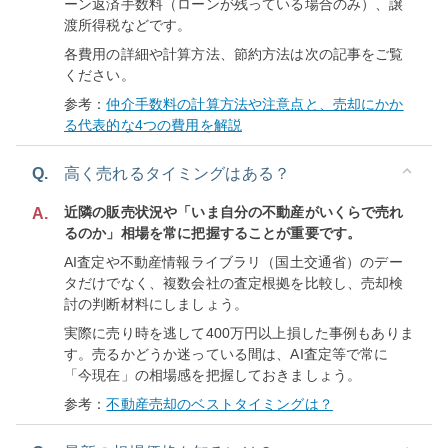
ーン返済手数料（ローンが残っている場合のみ）、譲
渡所得税などです。
各費用の詳細や計算方法、節約方法は次の記事をご覧
ください。
参考：
仲介手数料の計算方法や注意点と、売却にかか
る代表的な4つの費用を解説
Q.
高く売れるタイミングはある？
近隣の販売状況や「いま自分の不動産がいくらで売れ
A.
るのか」相場を常に把握することが重要です。
AI査定や不動産情報ライブラリ（国土交通省）のデー
タだけでなく、複数会社の査定根拠を比較し、売却検
討の判断材料にしましょう。
実際に売り時を逃して400万円以上損した事例もありま
す。売るかどうか迷っている間は、AI査定等で常に
「今現在」の相場感を把握しておきましょう。
参考：
不動産売却のベストタイミングは？