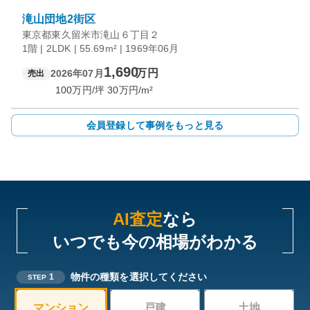
滝山団地2街区
東京都東久留米市滝山６丁目２
1階 | 2LDK | 55.69m² | 1969年06月
1,690
万円
2026年07月
売出
100
万円/坪
30
万円/m²
会員登録して事例をもっと見る
AI査定
なら
いつでも今の相場がわかる
物件の種類を選択してください
1
STEP
マンション
戸建
土地