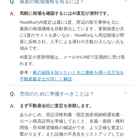
Q.
最新の相場価格を知るには？
気軽に相場を確認するにはAI査定が便利です。
A.
HowMaのAI査定は週に1度、周辺の取引事例を元に、
最新の相場価格を自動算出しています。更新頻度が月
に1度のサイトも多いなか、HowMaなら周辺相場が即
座に反映され、人手による遅れや主観が入らない点も
強みです。
AI査定の更新情報は、メールやLINEで定期的に受け取
れます。
参考：
家の値段を知りたいときに価格を調べる方法を
不動産鑑定士が詳しく解説
Q.
売却のために準備すべきことは？
まず不動産会社に査定を依頼します。
A.
あらかじめ、登記済権利書・固定資産税納税通知書・
ローン残高証明を準備しておくと、名義・面積・権利
関係・売却希望価格の確認ができ、より正確な査定に
繋がります。また設備の不具合をリストアップしてお