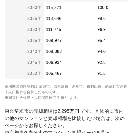
2020
年
115,271
100.0
2025
年
113,646
98.6
2030
年
111,745
96.9
2035
年
109,977
95.4
2040
年
108,383
94.0
2045
年
106,934
92.8
2050
年
105,467
91.5
※周囲の市区町村は
清瀬市、西東京市、新座市、東村山市、武蔵野市
の将
来人口推計を合算したものです。
※国立社会保障・人口問題研究所 推計 より。
東久留米市
の売却相場は
2,295
万円 です。具体的に市内
の他のマンションと売却相場を比較したい場合は、次の
ページからお探しください。
東京都
東久留米市
のマンション相場ページを見る