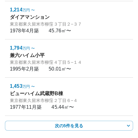
1,214
万円
〜
ダイアマンション
東京都東久留米市柳窪３丁目２−３７
1978年4月
築
45.76㎡〜
1,794
万円
〜
兼六ハイム小平
東京都東久留米市柳窪４丁目５−１４
1995年2月
築
50.01㎡〜
1,453
万円
〜
ビューハイム武蔵野B棟
東京都東久留米市柳窪２丁目６−４
1977年11月
築
45.44㎡〜
次の5件を見る