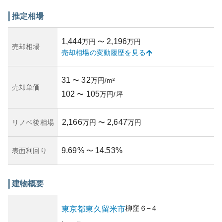
推定相場
1,444
2,196
万円
〜
万円
売却相場
売却相場の変動履歴を見る
31
32
〜
万円/m²
売却単価
102
105
〜
万円/坪
2,166
2,647
リノベ後相場
万円
〜
万円
9.69
%
14.53
%
表面利回り
〜
建物概要
柳窪
６−４
東京都
東久留米市