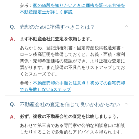
参考：
家の値段を知りたいときに価格を調べる方法を
不動産鑑定士が詳しく解説
Q.
売却のために準備すべきことは？
まず不動産会社に査定を依頼します。
A.
あらかじめ、登記済権利書・固定資産税納税通知書・
ローン残高証明を準備しておくと、名義・面積・権利
関係・売却希望価格の確認ができ、より正確な査定に
繋がります。また設備の不具合をリストアップしてお
くとスムーズです。
参考：
不動産売却の手順と注意点！初めての自宅売却
でも失敗しない5ステップ
Q.
不動産会社の査定を信じて良いかわからない
必ず、複数の不動産会社の査定を比較しましょう。
A.
あわせて第三者である専門家や公的な相談窓口に相談
したりすることで多角的なアドバイスを得られます。