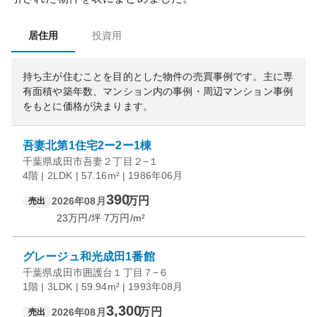
居住用
投資用
持ち主が住むことを目的とした物件の売買事例です。
主に専
有面積や築年数、マンション内の事例・周辺マンション事例
をもとに価格が決まります。
吾妻北第1住宅2ー2ー1棟
千葉県成田市吾妻２丁目２−１
4階 | 2LDK | 57.16m² | 1986年06月
390
万円
2026年08月
売出
23
万円/坪
7
万円/m²
グレージュ和光成田1番館
千葉県成田市囲護台１丁目７−６
1階 | 3LDK | 59.94m² | 1993年08月
3,300
万円
2026年08月
売出