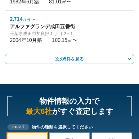
1982年6月
築
81.01㎡〜
2,714
万円
〜
アルファグランデ成田五番街
千葉県成田市加良部１丁目２−１
2004年10月
築
100.15㎡〜
次の5件を見る
物件情報の入力で
最大6社
がすぐ査定します
物件の種類を選択してください
1
STEP