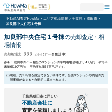
不動産AI査定HowMa
エリア相場情報
千葉県
成田市
加良部中央住宅１号棟
加良部中央住宅１号棟
の売却査定・相
場情報
???
万円 (データ集計中)
売却相場
参考： 成田市の70㎡相当のマンションの平均相場価格は1,347万円、平均平
米単価19万円/㎡、平均坪単価64万円/坪です。
現在、売却相場を推定できない物件です。当該マンションや周辺の売
買事例が集まると自動的に算出されます。
千葉県成田市
に詳しい
不動産会社に
査定を依頼しましょう