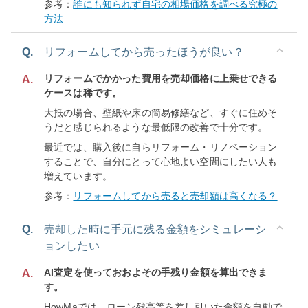
参考：
誰にも知られず自宅の相場価格を調べる究極の
方法
Q.
リフォームしてから売ったほうが良い？
リフォームでかかった費用を売却価格に上乗せできる
A.
ケースは稀です。
大抵の場合、壁紙や床の簡易修繕など、すぐに住めそ
うだと感じられるような最低限の改善で十分です。
最近では、購入後に自らリフォーム・リノベーション
することで、自分にとって心地よい空間にしたい人も
増えています。
参考：
リフォームしてから売ると売却額は高くなる？
Q.
売却した時に手元に残る金額をシミュレーシ
ョンしたい
AI査定を使っておおよその手残り金額を算出できま
A.
す。
HowMaでは、ローン残高等を差し引いた金額を自動で