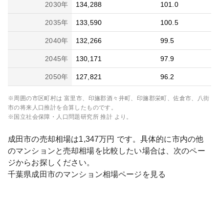
2030
年
134,288
101.0
2035
年
133,590
100.5
2040
年
132,266
99.5
2045
年
130,171
97.9
2050
年
127,821
96.2
※周囲の市区町村は
富里市、印旛郡酒々井町、印旛郡栄町、佐倉市、八街
市
の将来人口推計を合算したものです。
※国立社会保障・人口問題研究所 推計 より。
成田市
の売却相場は
1,347
万円 です。具体的に市内の他
のマンションと売却相場を比較したい場合は、次のペー
ジからお探しください。
千葉県
成田市
のマンション相場ページを見る