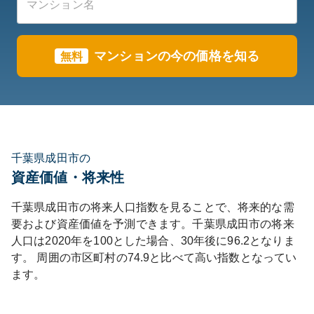
マンションの今の価格を知る
無料
千葉県成田市の
資産価値・将来性
千葉県
成田市
の将来人口指数を見ることで、将来的な需
要および資産価値を予測できます。
千葉県
成田市
の将来
人口は
2020
年を100とした場合、30年後に
96.2
となりま
す。
周囲の市区町村の
74.9
と比べて
高い
指数となってい
ます。