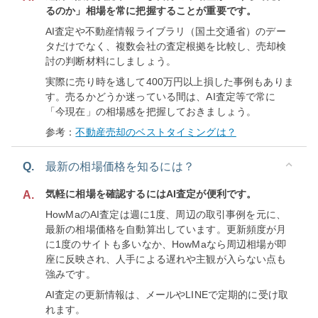
るのか」相場を常に把握することが重要です。
AI査定や不動産情報ライブラリ（国土交通省）のデー
タだけでなく、複数会社の査定根拠を比較し、売却検
討の判断材料にしましょう。
実際に売り時を逃して400万円以上損した事例もありま
す。売るかどうか迷っている間は、AI査定等で常に
「今現在」の相場感を把握しておきましょう。
参考：
不動産売却のベストタイミングは？
Q.
最新の相場価格を知るには？
気軽に相場を確認するにはAI査定が便利です。
A.
HowMaのAI査定は週に1度、周辺の取引事例を元に、
最新の相場価格を自動算出しています。更新頻度が月
に1度のサイトも多いなか、HowMaなら周辺相場が即
座に反映され、人手による遅れや主観が入らない点も
強みです。
AI査定の更新情報は、メールやLINEで定期的に受け取
れます。