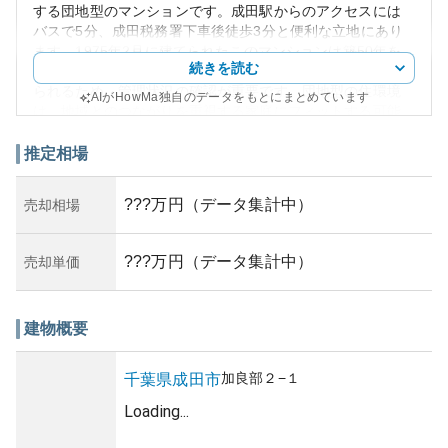
する団地型のマンションです。成田駅からのアクセスには
バスで5分、成田税務署下車後徒歩3分と便利な立地にあり
ます。1975年2月に建てられたこのマンションは築50年を
続きを読む
迎えます。建物は古く、それに伴う維持管理の課題も考え
られるため、管理状況の確認が重要です。団地型の住環境
AIがHowMa独自のデータをもとにまとめています
は、地域とのつながりを重視する家庭にフィットする可能
性があります。
外観は、1970年代特有のシンプルで機能的な造りが特徴で
推定相場
す。市場における資産性に関しては、築年数が進んでいる
ため高くはないかもしれませんが、成田市という地の利は
???万円（データ集計中）
売却相場
一定の価値を保つ役割を果たすでしょう。一方で、築年数
が多いため老朽化に伴う修繕コストや資産価値の下落リス
クが存在する点には注意が必要です。加えて、すでに所有
???万円（データ集計中）
売却単価
されている資産の場合、耐震性や設備の老朽度にも配慮が
求められます。周辺環境として、成田市の穏やかな地域に
位置しており、住宅利用として魅力的ですが、上述の課題
建物概要
を考慮した上での詳細な現地調査が推奨されます。
加良部
２−１
千葉県
成田市
Loading...