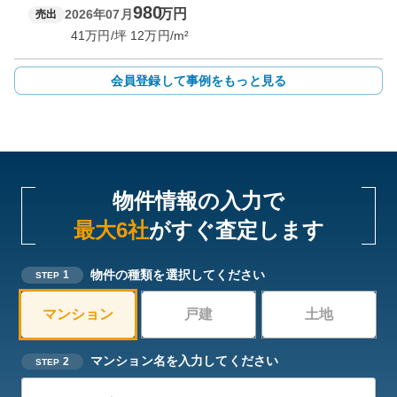
980
万円
2026年07月
売出
41
万円/坪
12
万円/m²
会員登録して事例をもっと見る
物件情報の入力で
最大6社
がすぐ査定します
物件の種類を選択してください
1
STEP
マンション
戸建
土地
マンション名を入力してください
2
STEP