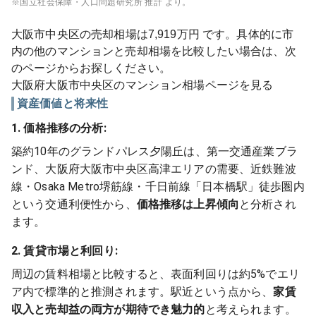
※国立社会保障・人口問題研究所 推計 より。
大阪市中央区
の売却相場は
7,919
万円 です。具体的に市
内の他のマンションと売却相場を比較したい場合は、次
のページからお探しください。
大阪府
大阪市中央区
のマンション相場ページを見る
資産価値と将来性
1. 価格推移の分析:
築約10年のグランドパレス夕陽丘は、第一交通産業ブラ
ンド、大阪府大阪市中央区高津エリアの需要、近鉄難波
線・Osaka Metro堺筋線・千日前線「日本橋駅」徒歩圏内
という交通利便性から、
価格推移は上昇傾向
と分析され
ます。
2. 賃貸市場と利回り:
周辺の賃料相場と比較すると、表面利回りは約5%でエリ
ア内で標準的と推測されます。駅近という点から、
家賃
収入と売却益の両方が期待でき魅力的
と考えられます。