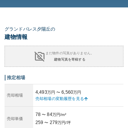
グランドパレス夕陽丘の
建物情報
まだ物件の写真がありません。
建物写真を寄稿する
推定相場
4,493
6,560
万円
〜
万円
売却相場
売却相場の変動履歴を見る
78
84
〜
万円/m²
売却単価
259
279
〜
万円/坪