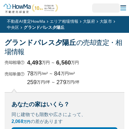
不動産AI査定HowMa
エリア相場情報
大阪府
大阪市
中央区
グランドパレス夕陽丘
グランドパレス夕陽丘
の売却査定・相
場情報
4,493
6,560
万円
～
万円
売却相場
78
84
万円/m²
～
万円/m²
売却単価
259
279
万円/坪
～
万円/坪
あなたの家はいくら？
同じ建物でも階数や広さによって、
2,068
の
差があります
万円