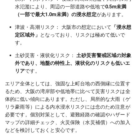
水氾濫により、周辺の一部道路や低地で
0.5m未満
（一部で最大1.0m未満）の浸水想定
があります。
津波・高潮リスク： 大阪市の想定において
「浸水想
定区域外」
となっており、リスクは極めて低いで
す。
土砂災害・液状化リスク：
土砂災害警戒区域の対象
外であり、地盤の特性上、液状化のリスクも低いエ
リア
です。
エリア全体としては、強固な上町台地の西側縁に位置す
るため、大阪の湾岸部や低地帯に比べて災害リスクは全
体的に低い傾向にあります。ただし、局所的な大雨（ゲ
リラ豪雨等）による内水浸水リスクには念のため注意が
必要です。個別対策として、避難経路の確認やハザード
マップの詳細チェック、火災保険（水災補償）への加入
などを検討しておくと安心です。