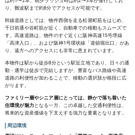
は約1〜2本、朝夕ラッシュ時は約2〜3本が運行してお
り、難波駅まで約8分でアクセスが可能です。
幹線道路としては、物件西側を走る松屋町筋をはじめ、
千日前通や谷町筋が近く、自動車での移動もスムーズで
す。高速道路は、物件のすぐ近くに阪神高速15号堺線
「高津入口」、および阪神1号環状線「道頓堀出口」があ
り、遠方へのアクセスにも非常に恵まれています。
本物件は駅から徒歩8分という駅近立地であり、日々の通
勤・通学は徒歩で完結しますが、豊富なバス路線や高速
道路の利便性が加わることで、移動の選択肢が格段に広
がります。
ファミリー層やシニア層にとっては、静かで落ち着いた
住環境が魅力
となる一方、この卓越した交通利便性は、
将来的な資産価値を下支えする強力な要素となります。
周辺環境