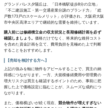
グランドパレス夕陽丘は、「日本橋駅徒歩8分の立地」
「不二建設施工・第一交通産業分譲のブランド力」「総
戸数173戸のスケールメリット」が評価され、大阪府大阪
市中央区高津エリアで継続的な需要を維持しています。
購入前には修繕積立金の収支状況と長期修繕計画を必ず
確認しましょう。
価格だけでなく、将来的な維持コスト
を含めた資金計画を立て、費用負担を見極めた上で判断
することをおすすめします。
【売却を検討する方へ】
上記の強みを軸に物件をアピールすることで、買主の納
得感につながります。一方、大規模修繕費用や管理費の
増大リスクは買主も確認するポイントのため、事前に把
握した上で価格設定に臨むことが、スムーズな成約につ
ながります。
また、価格横ばいが続く現在、
競合物件が増えすぎない