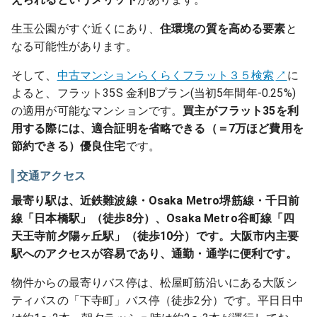
生玉公園がすぐ近くにあり、
住環境の質を高める要素
と
なる可能性があります。
そして、
中古マンションらくらくフラット３５検索
に
よると、フラット35S 金利Bプラン(当初5年間年-0.25%)
の適用が可能なマンションです。
買主がフラット35を利
用する際には、適合証明を省略できる（＝7万ほど費用を
節約できる）優良住宅
です。
交通アクセス
最寄り駅は、近鉄難波線・Osaka Metro堺筋線・千日前
線「日本橋駅」（徒歩8分）、Osaka Metro谷町線「四
天王寺前夕陽ヶ丘駅」（徒歩10分）です。大阪市内主要
駅へのアクセスが容易であり、通勤・通学に便利です。
物件からの最寄りバス停は、松屋町筋沿いにある大阪シ
ティバスの「下寺町」バス停（徒歩2分）です。平日日中