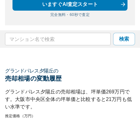
いますぐAI査定スタート
完全無料・60秒で査定
検索
グランドパレス夕陽丘
の
売却相場の変動履歴
グランドパレス夕陽丘
の売却相場は、坪単価
269
万円で
す。
大阪市中央区
全体の坪単価と比較すると
21
万円も
低
い
水準です。
推定価格（万円）