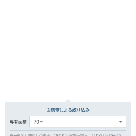
面積帯による絞り込み
専有面積
70
㎡
※一般的な間取りの場合、1R/1Kは約20〜30㎡、1LDKは約30〜50