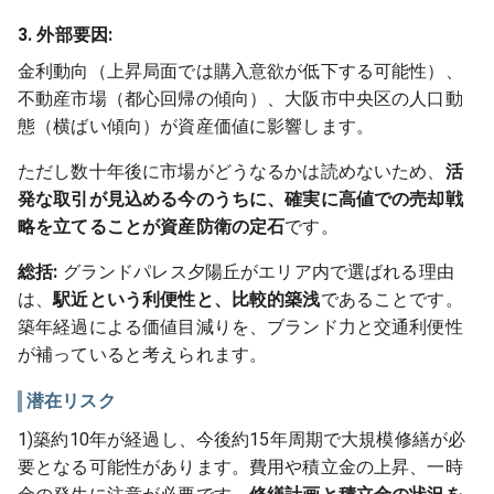
3. 外部要因:
金利動向（上昇局面では購入意欲が低下する可能性）、
不動産市場（都心回帰の傾向）、大阪市中央区の人口動
態（横ばい傾向）が資産価値に影響します。
ただし数十年後に市場がどうなるかは読めないため、
活
発な取引が見込める今のうちに、確実に高値での売却戦
略を立てることが資産防衛の定石
です。
総括:
グランドパレス夕陽丘がエリア内で選ばれる理由
は、
駅近という利便性と、比較的築浅
であることです。
築年経過による価値目減りを、ブランド力と交通利便性
が補っていると考えられます。
潜在リスク
1)築約10年が経過し、今後約15年周期で大規模修繕が必
要となる可能性があります。費用や積立金の上昇、一時