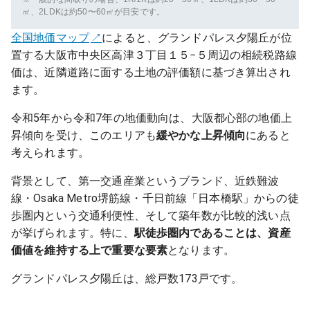
㎡、2LDKは約50〜60㎡が目安です。
全国地価マップ
によると、グランドパレス夕陽丘が位
置する大阪市中央区高津３丁目１５−５周辺の相続税路線
価は、近隣道路に面する土地の評価額に基づき算出され
ます。
令和5年から令和7年の地価動向は、大阪都心部の地価上
昇傾向を受け、このエリアも
緩やかな上昇傾向
にあると
考えられます。
背景として、第一交通産業というブランド、近鉄難波
線・Osaka Metro堺筋線・千日前線「日本橋駅」からの徒
歩圏内という交通利便性、そして築年数が比較的浅い点
が挙げられます。特に、
駅徒歩圏内であることは、資産
価値を維持する上で重要な要素
となります。
グランドパレス夕陽丘は、総戸数173戸です。