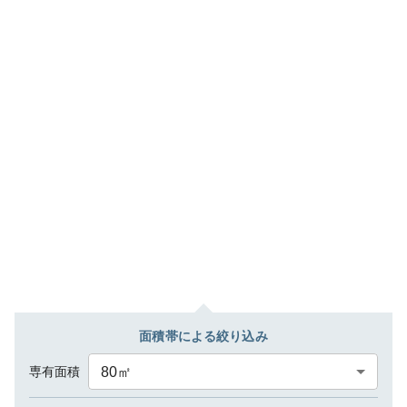
面積帯による絞り込み
専有面積
80
㎡