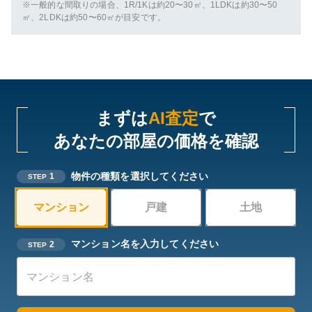
※一般的な間取りの場合、1R/1Kは約20〜30㎡、1LDKは約30〜50
㎡、2LDKは約50〜60㎡が目安です。
まずは
AI査定
で
あなたの部屋の価格を確認
物件の種類を選択してください
1
STEP
マンション
戸建
土地
マンション名を入力してください
2
STEP