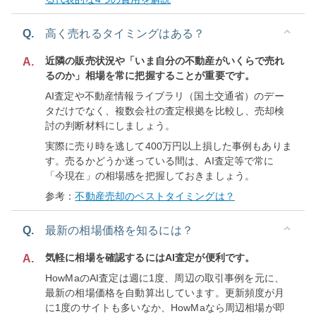
Q.
高く売れるタイミングはある？
近隣の販売状況や「いま自分の不動産がいくらで売れ
A.
るのか」相場を常に把握することが重要です。
AI査定や不動産情報ライブラリ（国土交通省）のデー
タだけでなく、複数会社の査定根拠を比較し、売却検
討の判断材料にしましょう。
実際に売り時を逃して400万円以上損した事例もありま
す。売るかどうか迷っている間は、AI査定等で常に
「今現在」の相場感を把握しておきましょう。
参考：
不動産売却のベストタイミングは？
Q.
最新の相場価格を知るには？
気軽に相場を確認するにはAI査定が便利です。
A.
HowMaのAI査定は週に1度、周辺の取引事例を元に、
最新の相場価格を自動算出しています。更新頻度が月
に1度のサイトも多いなか、HowMaなら周辺相場が即