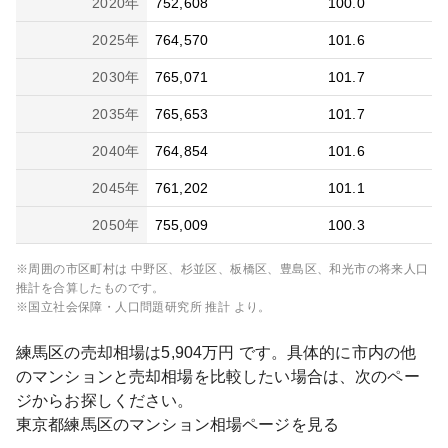
2020
年
752,608
100.0
2025
年
764,570
101.6
2030
年
765,071
101.7
2035
年
765,653
101.7
2040
年
764,854
101.6
2045
年
761,202
101.1
2050
年
755,009
100.3
※周囲の市区町村は
中野区、杉並区、板橋区、豊島区、和光市
の将来人口
推計を合算したものです。
※国立社会保障・人口問題研究所 推計 より。
練馬区
の売却相場は
5,904
万円 です。具体的に市内の他
のマンションと売却相場を比較したい場合は、次のペー
ジからお探しください。
東京都
練馬区
のマンション相場ページを見る