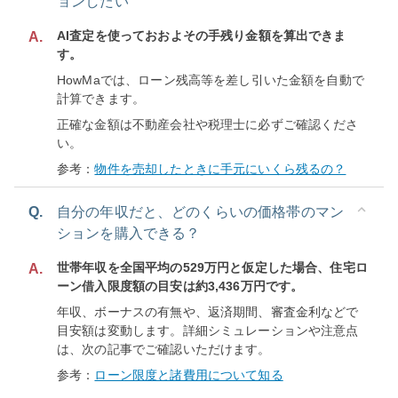
ョンしたい
AI査定を使っておおよその手残り金額を算出できま
A.
す。
HowMaでは、ローン残高等を差し引いた金額を自動で
計算できます。
正確な金額は不動産会社や税理士に必ずご確認くださ
い。
参考：
物件を売却したときに手元にいくら残るの？
Q.
自分の年収だと、どのくらいの価格帯のマン
ションを購入できる？
世帯年収を全国平均の529万円と仮定した場合、住宅ロ
A.
ーン借入限度額の目安は約3,436万円です。
年収、ボーナスの有無や、返済期間、審査金利などで
目安額は変動します。詳細シミュレーションや注意点
は、次の記事でご確認いただけます。
参考：
ローン限度と諸費用について知る