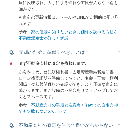
座に反映され、人手による遅れや主観が入らない点も
強みです。
AI査定の更新情報は、メールやLINEで定期的に受け取
れます。
参考：
家の値段を知りたいときに価格を調べる方法を
不動産鑑定士が詳しく解説
Q.
売却のために準備すべきことは？
まず不動産会社に査定を依頼します。
A.
あらかじめ、登記済権利書・固定資産税納税通知書・
ローン残高証明を準備しておくと、名義・面積・権利
関係・売却希望価格の確認ができ、より正確な査定に
繋がります。また設備の不具合をリストアップしてお
くとスムーズです。
参考：
不動産売却の手順と注意点！初めての自宅売却
でも失敗しない5ステップ
Q.
不動産会社の査定を信じて良いかわからない