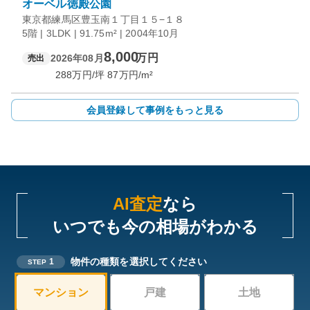
オーベル徳殿公園
東京都練馬区豊玉南１丁目１５−１８
5階 | 3LDK | 91.75m² | 2004年10月
8,000
万円
2026年08月
売出
288
万円/坪
87
万円/m²
会員登録して事例をもっと見る
AI査定
なら
いつでも今の相場がわかる
物件の種類を選択してください
1
STEP
マンション
戸建
土地