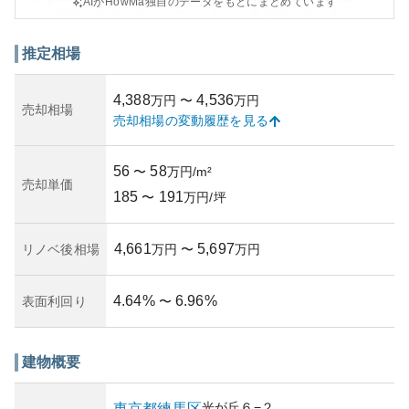
AIがHowMa独自のデータをもとにまとめています
く、周辺の地価も安定しているため、長期的な投資価値が
見込まれています。現在の不動産市場の状況からも、需要
の堅調さが伺えます。
推定相場
所有リスクについては、都内の他の物件と比較しても低い
ですが、近隣の住宅開発計画や地価変動には注意が必要で
4,388
4,536
万円
〜
万円
す。物件自体は耐震性や防災対策が施されており、管理状
売却相場
売却相場の変動履歴を見る
態も良好であることが多いですが、築年数が経過する中で
のメンテナンスの質なども確認することが求められます。
賃貸需要もあるため、売却時にも選択肢が広がる可能性が
56
58
〜
万円/m²
あります。総じてバランスの取れた居住空間と言えるでし
売却単価
185
191
ょう。
〜
万円/坪
4,661
5,697
リノベ後相場
万円
〜
万円
4.64
%
6.96
%
表面利回り
〜
建物概要
光が丘
６−２
東京都
練馬区