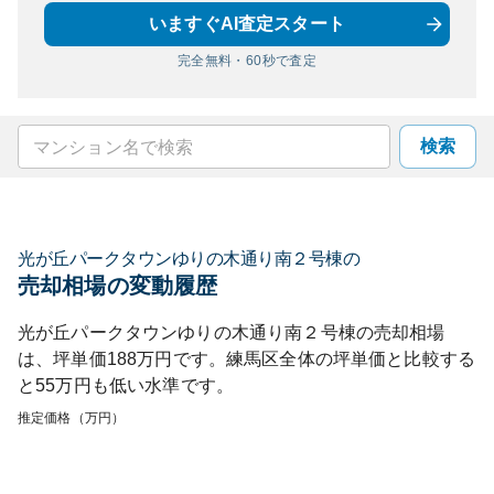
いますぐAI査定スタート
完全無料・60秒で査定
検索
光が丘パークタウンゆりの木通り南２号棟
の
売却相場の変動履歴
光が丘パークタウンゆりの木通り南２号棟
の売却相場
は、坪単価
188
万円です。
練馬区
全体の坪単価と比較する
と
55
万円も
低い
水準です。
推定価格（万円）