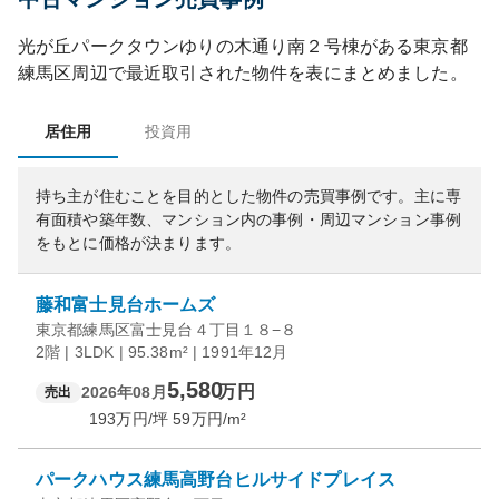
光が丘パークタウンゆりの木通り南２号棟
がある
東京都
練馬区
周辺で最近取引された物件を表にまとめました。
居住用
投資用
持ち主が住むことを目的とした物件の売買事例です。
主に専
有面積や築年数、マンション内の事例・周辺マンション事例
をもとに価格が決まります。
藤和富士見台ホームズ
東京都練馬区富士見台４丁目１８−８
2階 | 3LDK | 95.38m² | 1991年12月
5,580
万円
2026年08月
売出
193
万円/坪
59
万円/m²
パークハウス練馬高野台ヒルサイドプレイス