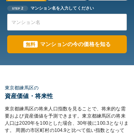
マンション名を入力してください
2
STEP
マンションの今の価格を知る
無料
東京都練馬区の
資産価値・将来性
東京都
練馬区
の将来人口指数を見ることで、将来的な需
要および資産価値を予測できます。
東京都
練馬区
の将来
人口は
2020
年を100とした場合、30年後に
100.3
となりま
す。
周囲の市区町村の
104.9
と比べて
低い
指数となって