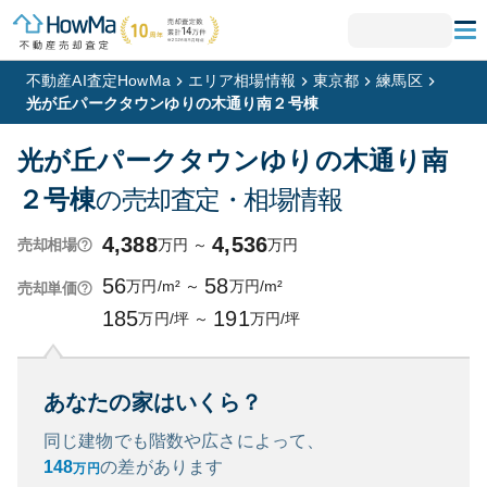
不動産AI査定HowMa
エリア相場情報
東京都
練馬区
光が丘パークタウンゆりの木通り南２号棟
光が丘パークタウンゆりの木通り南
２号棟
の売却査定・相場情報
4,388
4,536
万円
～
万円
売却相場
56
58
万円/m²
～
万円/m²
売却単価
185
191
万円/坪
～
万円/坪
あなたの家はいくら？
同じ建物でも階数や広さによって、
148
の
差があります
万円