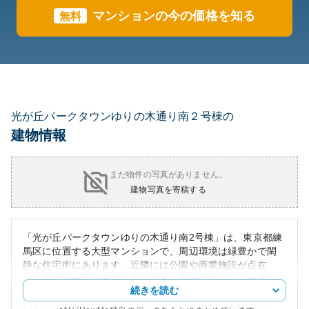
マンションの今の価格を知る
無料
光が丘パークタウンゆりの木通り南２号棟の
建物情報
まだ物件の写真がありません。
建物写真を寄稿する
「光が丘パークタウンゆりの木通り南2号棟」は、東京都練
馬区に位置する大型マンションで、周辺環境は緑豊かで閑
静な住宅街にあります。近隣には公園や商業施設が点在
し、生活利便性が非常に高いです。外観はスタンダードな
続きを読む
デザインで、清潔感を保ちながらも地域の景観に調和して
いるのが特徴です。このマンションの資産性は比較的高