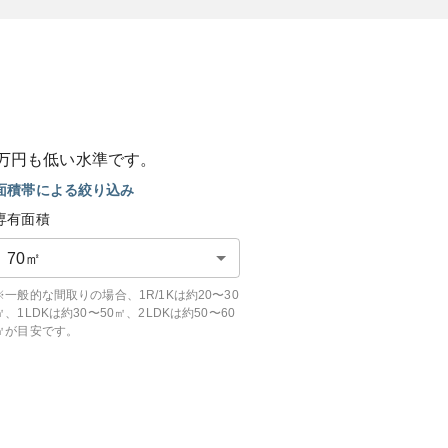
万円も
低い
水準です。
面積帯による絞り込み
専有面積
70
㎡
※一般的な間取りの場合、1R/1Kは約20〜30
㎡、1LDKは約30〜50㎡、2LDKは約50〜60
㎡が目安です。