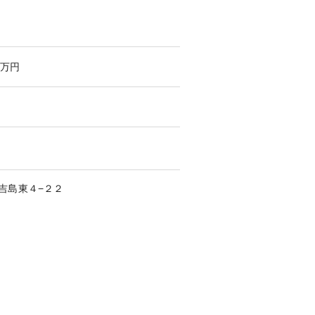
万円
吉島東
４−２２