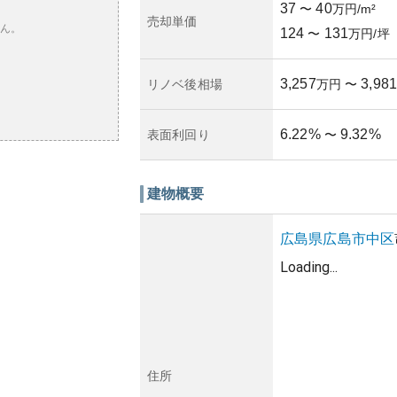
37
40
〜
万円/m²
売却単価
ん。
124
131
〜
万円/坪
3,257
3,981
リノベ後相場
万円
〜
6.22
%
9.32
%
表面利回り
〜
建物概要
広島県
広島市中区
Loading...
住所