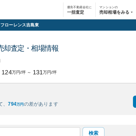
優良不動産会社に
マンションの
一括査定
売却相場をみる
フローレンス吉島東
売却査定・相場情報
円
124
131
万円/坪
～
万円/坪
て、
794
の
差があります
万円
検索