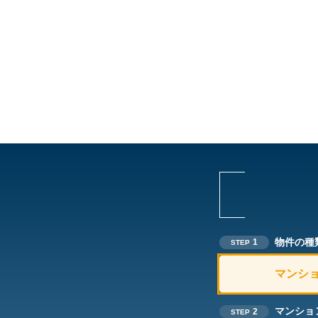
物件の種
1
STEP
マンシ
マンショ
2
STEP