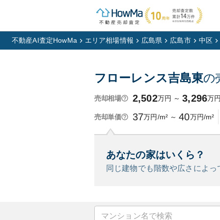
不動産AI査定HowMa
エリア相場情報
広島県
広島市
中区
フローレンス吉島東
の
2,502
3,296
万円
～
万
売却相場
37
40
万円/m²
～
万円/m²
売却単価
あなたの家はいくら？
同じ建物でも階数や広さによっ