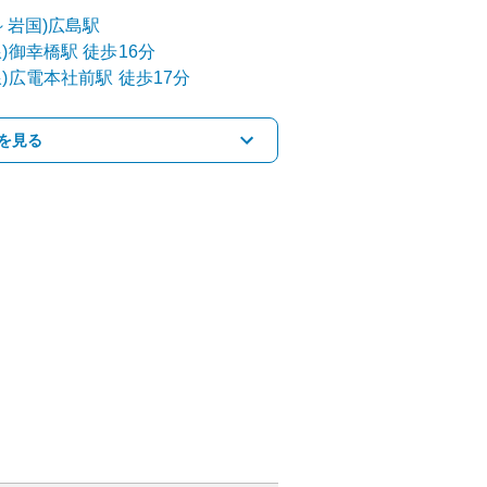
～岩国)
広島
駅
)
御幸橋
駅
徒歩16分
)
広電本社前
駅
徒歩17分
を見る