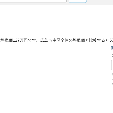
、坪単価
127
万円です。
広島市中区
全体の坪単価と比較すると
5