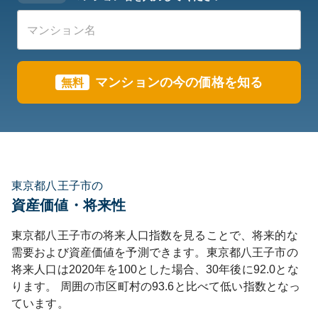
マンションの今の価格を知る
無料
東京都八王子市の
資産価値・将来性
東京都
八王子市
の将来人口指数を見ることで、将来的な
需要および資産価値を予測できます。
東京都
八王子市
の
将来人口は
2020
年を100とした場合、30年後に
92.0
とな
ります。
周囲の市区町村の
93.6
と比べて
低い
指数となっ
ています。