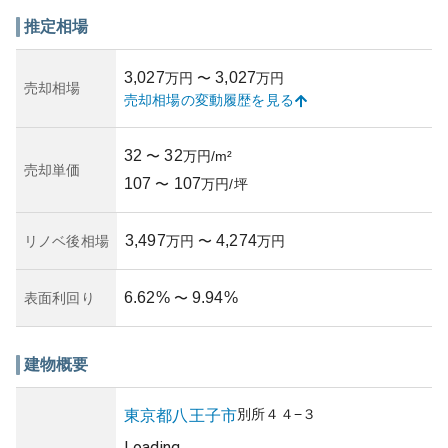
や共用部分が目を引きます。
この地域は都心へのアクセスの良さと自然の多さから資産
推定相場
価値を持続しやすく、居住環境の整備にも余念がないた
め、家族世帯にも人気です。しかし、不動産市場の動向や
3,027
3,027
万円
〜
万円
経済環境の変化による価格の変動リスクがあります。所有
売却相場
売却相場の変動履歴を見る
リスクとしては、築年数が進むにつれ修繕費用の増加など
も考慮する必要があります。賃貸物件としても稼働率は良
好ですが、都市計画やインフラ整備の影響を受けることが
32
32
〜
万円/m²
懸念されます。管理体制についても調べることが重要で
売却単価
107
107
す。
〜
万円/坪
3,497
4,274
リノベ後相場
万円
〜
万円
6.62
%
9.94
%
表面利回り
〜
建物概要
別所
４４−３
東京都
八王子市
Loading...