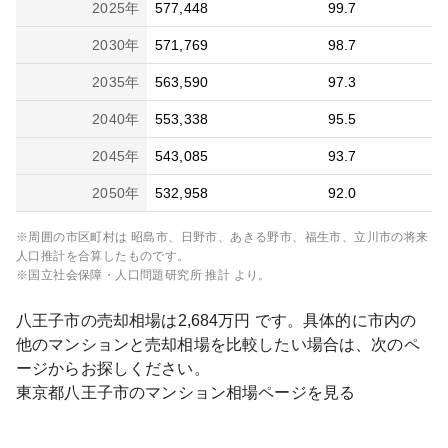
2025
年
577,448
99.7
2030
年
571,769
98.7
2035
年
563,590
97.3
2040
年
553,338
95.5
2045
年
543,085
93.7
2050
年
532,958
92.0
※周囲の市区町村は
昭島市、日野市、あきる野市、福生市、立川市
の将来
人口推計を合算したものです。
※国立社会保障・人口問題研究所 推計 より。
八王子市
の売却相場は
2,684
万円 です。具体的に市内の
他のマンションと売却相場を比較したい場合は、次のペ
ージからお探しください。
東京都
八王子市
のマンション相場ページを見る