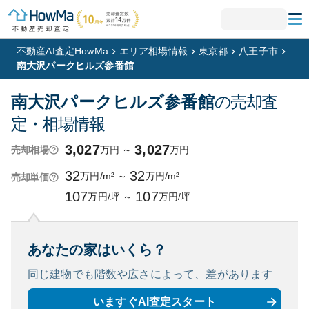
不動産AI査定HowMa
エリア相場情報
東京都
八王子市
南大沢パークヒルズ参番館
南大沢パークヒルズ参番館
の売却査
定・相場情報
3,027
3,027
万円
～
万円
売却相場
32
32
万円/m²
～
万円/m²
売却単価
107
107
万円/坪
～
万円/坪
あなたの家はいくら？
同じ建物でも階数や広さによって、
差があります
いますぐAI査定スタート