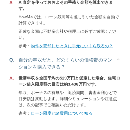
AI査定を使っておおよその手残り金額を算出できま
A.
す。
HowMaでは、ローン残高等を差し引いた金額を自動で
計算できます。
正確な金額は不動産会社や税理士に必ずご確認くださ
い。
参考：
物件を売却したときに手元にいくら残るの？
Q.
自分の年収だと、どのくらいの価格帯のマン
ションを購入できる？
世帯年収を全国平均の529万円と仮定した場合、住宅ロ
A.
ーン借入限度額の目安は約3,436万円です。
年収、ボーナスの有無や、返済期間、審査金利などで
目安額は変動します。詳細シミュレーションや注意点
は、次の記事でご確認いただけます。
参考：
ローン限度と諸費用について知る