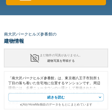
南大沢パークヒルズ参番館の
建物情報
まだ物件の写真がありません。
建物写真を寄稿する
「南大沢パークヒルズ参番館」は、東京都八王子市別所１
丁目の落ち着いた住宅地に位置するマンションです。周辺
環境には、多摩ニュータウンの一環として整備されたた
め、緑豊かで行政サービスが充実しています。南大沢駅が
続きを読む
最寄り駅になっており、駅周辺にはショッピングモールや
飲食店が多く利便性も良好です。マンションの外観は、比
AIがHowMa独自のデータをもとにまとめています
較的新しいデザインで、手入れの行き届いたエントランス