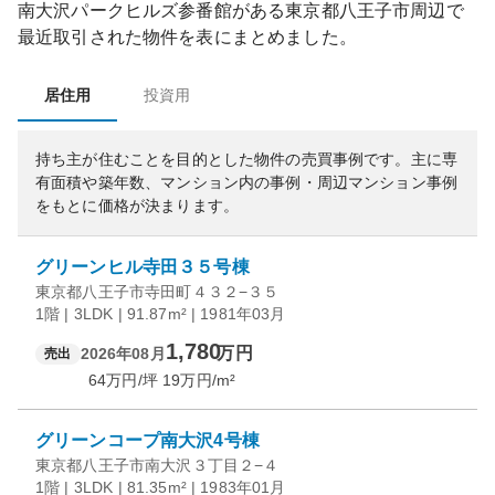
南大沢パークヒルズ参番館
がある
東京都
八王子市
周辺で
最近取引された物件を表にまとめました。
居住用
投資用
持ち主が住むことを目的とした物件の売買事例です。
主に専
有面積や築年数、マンション内の事例・周辺マンション事例
をもとに価格が決まります。
グリーンヒル寺田３５号棟
東京都八王子市寺田町４３２−３５
1階 | 3LDK | 91.87m² | 1981年03月
1,780
万円
2026年08月
売出
64
万円/坪
19
万円/m²
グリーンコープ南大沢4号棟
東京都八王子市南大沢３丁目２−４
1階 | 3LDK | 81.35m² | 1983年01月