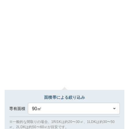
面積帯による絞り込み
専有面積
90
㎡
※一般的な間取りの場合、1R/1Kは約20〜30㎡、1LDKは約30〜50
㎡、2LDKは約50〜60㎡が目安です。