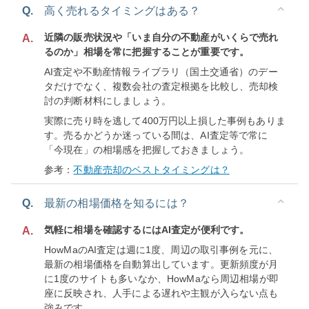
Q.
高く売れるタイミングはある？
近隣の販売状況や「いま自分の不動産がいくらで売れ
A.
るのか」相場を常に把握することが重要です。
AI査定や不動産情報ライブラリ（国土交通省）のデー
タだけでなく、複数会社の査定根拠を比較し、売却検
討の判断材料にしましょう。
実際に売り時を逃して400万円以上損した事例もありま
す。売るかどうか迷っている間は、AI査定等で常に
「今現在」の相場感を把握しておきましょう。
参考：
不動産売却のベストタイミングは？
Q.
最新の相場価格を知るには？
気軽に相場を確認するにはAI査定が便利です。
A.
HowMaのAI査定は週に1度、周辺の取引事例を元に、
最新の相場価格を自動算出しています。更新頻度が月
に1度のサイトも多いなか、HowMaなら周辺相場が即
座に反映され、人手による遅れや主観が入らない点も
強みです。