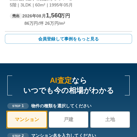
5階 | 3LDK | 60m² | 1995年05月
1,560
万円
2026年08月
売出
86
万円/坪
26
万円/m²
会員登録して事例をもっと見る
AI査定
なら
いつでも今の相場がわかる
物件の種類を選択してください
1
STEP
マンション
戸建
土地
マンション名を入力してください
2
STEP