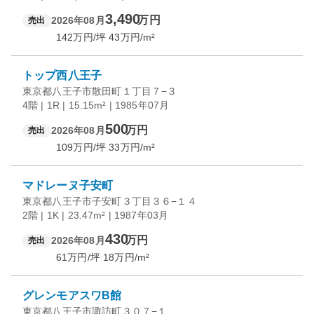
3,490
万円
2026年08月
売出
142
万円/坪
43
万円/m²
トップ西八王子
東京都八王子市散田町１丁目７−３
4階 | 1R | 15.15m² | 1985年07月
500
万円
2026年08月
売出
109
万円/坪
33
万円/m²
マドレーヌ子安町
東京都八王子市子安町３丁目３６−１４
2階 | 1K | 23.47m² | 1987年03月
430
万円
2026年08月
売出
61
万円/坪
18
万円/m²
グレンモアスワB館
東京都八王子市諏訪町３０７−１