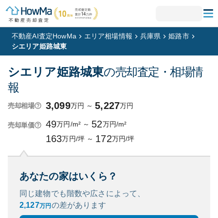
不動産AI査定HowMa
エリア相場情報
兵庫県
姫路市
シエリア姫路城東
シエリア姫路城東
の売却査定・相場情
報
3,099
5,227
万円
～
万円
売却相場
49
52
万円/m²
～
万円/m²
売却単価
163
172
万円/坪
～
万円/坪
あなたの家はいくら？
同じ建物でも階数や広さによって、
2,127
の
差があります
万円