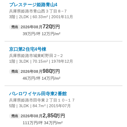
プレステージ姫路青山4
兵庫県姫路市青山西３丁目８−７
3階 | 2LDK | 60.33m² | 2001年11月
720
万円
2026年08月
売出
39
万円/坪
12
万円/m²
京口第2住宅4号棟
兵庫県姫路市城東町野田２−２
1階 | 3LDK | 70.15m² | 1978年12月
980
万円
2026年08月
売出
46
万円/坪
14
万円/m²
パレロワイヤル田寺東2番館
兵庫県姫路市田寺東２丁目１０−１７
5階 | 3LDK | 84.7m² | 2015年07月
2,850
万円
2026年08月
売出
111
万円/坪
34
万円/m²