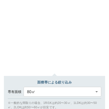
面積帯による絞り込み
専有面積
80
㎡
※一般的な間取りの場合、1R/1Kは約20〜30㎡、1LDKは約30〜50
㎡、2LDKは約50〜60㎡が目安です。