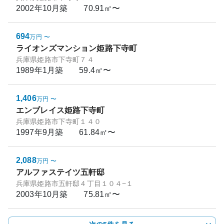
2002年10月
築
70.91㎡〜
694
万円
〜
ライオンズマンション姫路下寺町
兵庫県姫路市下寺町７４
1989年1月
築
59.4㎡〜
1,406
万円
〜
エンブレイス姫路下寺町
兵庫県姫路市下寺町１４０
1997年9月
築
61.84㎡〜
2,088
万円
〜
アルファステイツ五軒邸
兵庫県姫路市五軒邸４丁目１０４−１
2003年10月
築
75.81㎡〜