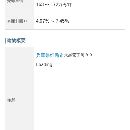
売却単価
163
172
〜
万円/坪
4.97
%
7.45
%
表面利回り
〜
建物概要
大黒壱丁町
８３
兵庫県
姫路市
Loading...
住所