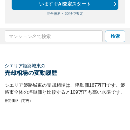
いますぐAI査定スタート
完全無料・60秒で査定
検索
シエリア姫路城東
の
売却相場の変動履歴
シエリア姫路城東
の売却相場は、坪単価
167
万円です。
姫
路市
全体の坪単価と比較すると
109
万円も
高い
水準です。
推定価格（万円）