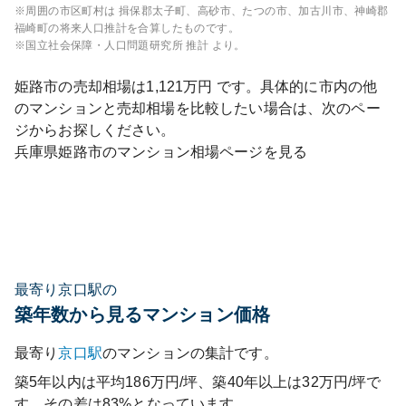
※周囲の市区町村は
揖保郡太子町、高砂市、たつの市、加古川市、神崎郡
福崎町
の将来人口推計を合算したものです。
※国立社会保障・人口問題研究所 推計 より。
姫路市
の売却相場は
1,121
万円 です。具体的に市内の他
のマンションと売却相場を比較したい場合は、次のペー
ジからお探しください。
兵庫県
姫路市
のマンション相場ページを見る
最寄り京口駅の
築年数から見るマンション価格
最寄り
京口
駅
のマンションの集計です。
築5年以内は平均186万円/坪、築40年以上は32万円/坪で
す。その差は83%となっています。