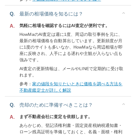
Q.
最新の相場価格を知るには？
気軽に相場を確認するにはAI査定が便利です。
A.
HowMaのAI査定は週に1度、周辺の取引事例を元に、
最新の相場価格を自動算出しています。更新頻度が月
に1度のサイトも多いなか、HowMaなら周辺相場が即
座に反映され、人手による遅れや主観が入らない点も
強みです。
AI査定の更新情報は、メールやLINEで定期的に受け取
れます。
参考：
家の値段を知りたいときに価格を調べる方法を
不動産鑑定士が詳しく解説
Q.
売却のために準備すべきことは？
まず不動産会社に査定を依頼します。
A.
あらかじめ、登記済権利書・固定資産税納税通知書・
ローン残高証明を準備しておくと、名義・面積・権利