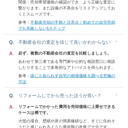
関係・売却希望価格の確認ができ、より正確な査定に
繋がります。また設備の不具合をリストアップしてお
くとスムーズです。
参考：
不動産売却の手順と注意点！初めての自宅売却
でも失敗しない5ステップ
Q.
不動産会社の査定を信じて良いかわからない
必ず、複数の不動産会社の査定を比較しましょう。
A.
あわせて第三者である専門家や公的な相談窓口に相談
したりすることで多角的なアドバイスを得られます。
参考：
誰にも知られず自宅の相場価格を調べる究極の
方法
Q.
リフォームしてから売ったほうが良い？
リフォームでかかった費用を売却価格に上乗せできる
A.
ケースは稀です。
大抵の場合、壁紙や床の簡易修繕など、すぐに住めそ
うだと感じられるような最低限の改善で十分です。