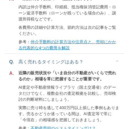
内訳は仲介手数料、印紙税、抵当権抹消登記費用・ロ
ーン返済手数料（ローンが残っている場合のみ）、譲
渡所得税などです。
各費用の詳細や計算方法、節約方法は次の記事をご覧
ください。
参考：
仲介手数料の計算方法や注意点と、売却にかか
る代表的な4つの費用を解説
Q.
高く売れるタイミングはある？
近隣の販売状況や「いま自分の不動産がいくらで売れ
A.
るのか」相場を常に把握することが重要です。
AI査定や不動産情報ライブラリ（国土交通省）のデー
タだけでなく、複数会社の査定根拠を比較し、売却検
討の判断材料にしましょう。
実際に売り時を逃して400万円以上損した事例もありま
す。売るかどうか迷っている間は、AI査定等で常に
「今現在」の相場感を把握しておきましょう。
参考：
不動産売却のベストタイミングは？