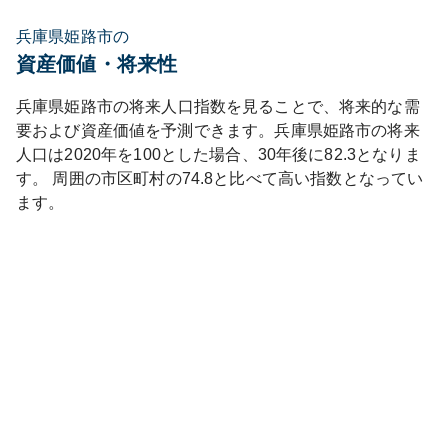
兵庫県姫路市の
資産価値・将来性
兵庫県
姫路市
の将来人口指数を見ることで、将来的な需
要および資産価値を予測できます。
兵庫県
姫路市
の将来
人口は
2020
年を100とした場合、30年後に
82.3
となりま
す。
周囲の市区町村の
74.8
と比べて
高い
指数となってい
ます。