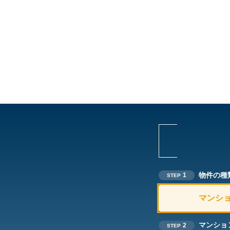
物件の種
1
STEP
マンシ
マンショ
2
STEP