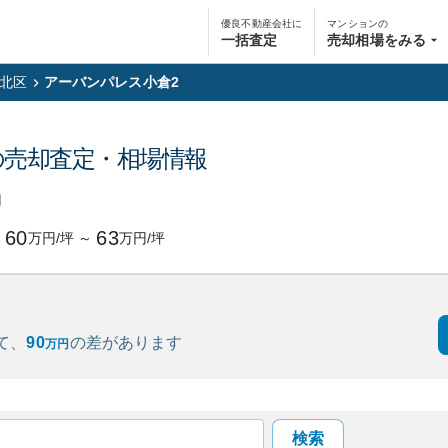
優良不動産会社に
マンションの
一括査定
売却相場をみる
北区
アーバンパレス小倉2
の売却査定・相場情報
円
60
63
万円/坪
～
万円/坪
て、
90
の
差があります
万円
検索