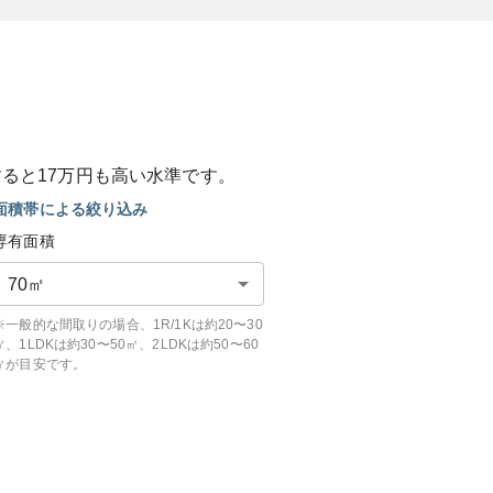
すると
17
万円も
高い
水準です。
面積帯による絞り込み
専有面積
70
㎡
※一般的な間取りの場合、1R/1Kは約20〜30
㎡、1LDKは約30〜50㎡、2LDKは約50〜60
㎡が目安です。