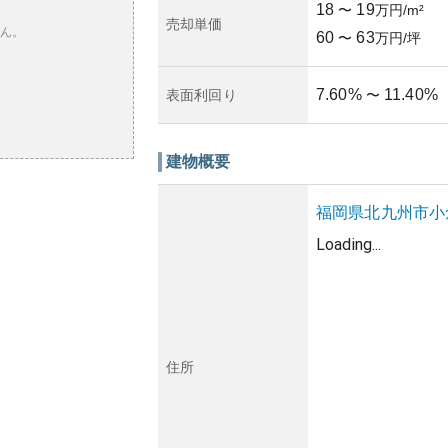
18
19
〜
万円/m²
売却単価
ん。
60
63
〜
万円/坪
7.60
%
11.40
%
表面利回り
〜
建物概要
福岡県
北九州市小
Loading...
住所