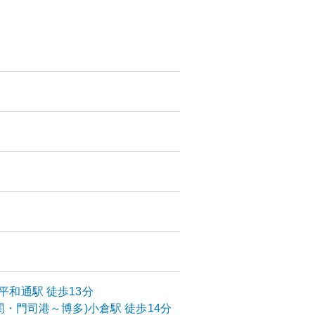
平和通
駅
徒歩13分
関・門司港～博多)
小倉
駅
徒歩14分