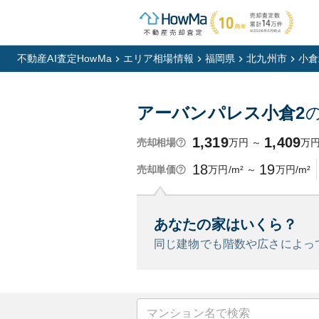
不動産AI査定HowMa
エリア相場情報
福岡県
北九州市
小倉
アーバンパレス小倉2
1,319
1,409
万円
～
万
売却相場
18
19
万円/m²
～
万円/m²
売却単価
あなたの家はいくら？
同じ建物でも階数や広さによっ