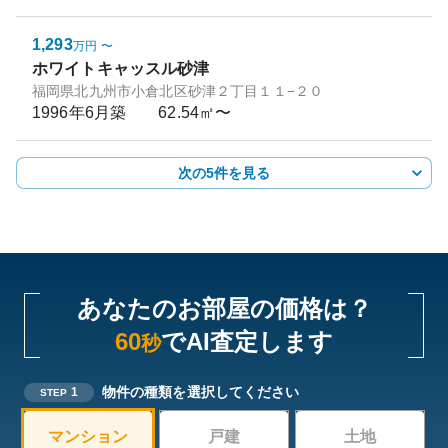
1,293
万円
〜
ホワイトキャッスル砂津
福岡県北九州市小倉北区砂津２丁目１１−２０
1996年6月
築
62.54㎡〜
次の5件を見る
あなたのお部屋の価格は？
60
でAI査定します
秒
物件の種類を選択してください
1
STEP
マンション
戸建
土地