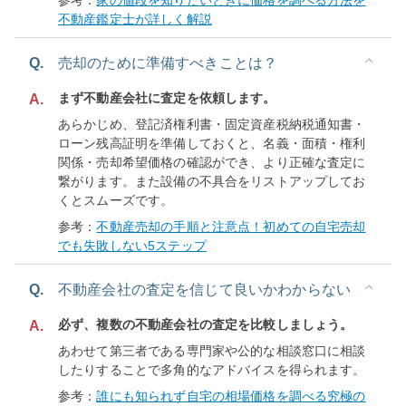
参考：
家の値段を知りたいときに価格を調べる方法を
不動産鑑定士が詳しく解説
Q.
売却のために準備すべきことは？
まず不動産会社に査定を依頼します。
A.
あらかじめ、登記済権利書・固定資産税納税通知書・
ローン残高証明を準備しておくと、名義・面積・権利
関係・売却希望価格の確認ができ、より正確な査定に
繋がります。また設備の不具合をリストアップしてお
くとスムーズです。
参考：
不動産売却の手順と注意点！初めての自宅売却
でも失敗しない5ステップ
Q.
不動産会社の査定を信じて良いかわからない
必ず、複数の不動産会社の査定を比較しましょう。
A.
あわせて第三者である専門家や公的な相談窓口に相談
したりすることで多角的なアドバイスを得られます。
参考：
誰にも知られず自宅の相場価格を調べる究極の