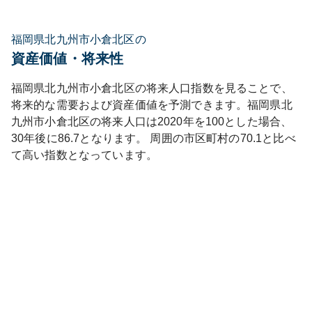
福岡県北九州市小倉北区の
資産価値・将来性
福岡県
北九州市小倉北区
の将来人口指数を見ることで、
将来的な需要および資産価値を予測できます。
福岡県
北
九州市小倉北区
の将来人口は
2020
年を100とした場合、
30年後に
86.7
となります。
周囲の市区町村の
70.1
と比べ
て
高い
指数となっています。