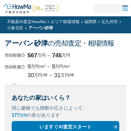
不動産AI査定HowMa
エリア相場情報
福岡県
北九州市
小倉北区
アーバン砂津
アーバン砂津
の売却査定・相場情報
567
745
万円
～
万円
売却相場
9
9
万円/m²
～
万円/m²
売却単価
30
31
万円/坪
～
万円/坪
あなたの家はいくら？
同じ建物でも階数や広さによって、
177
の
差があります
万円
いますぐAI査定スタート