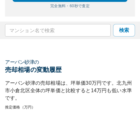
完全無料・60秒で査定
検索
アーバン砂津
の
売却相場の変動履歴
アーバン砂津
の売却相場は、坪単価
30
万円です。
北九州
市小倉北区
全体の坪単価と比較すると
14
万円も
低い
水準
です。
推定価格（万円）