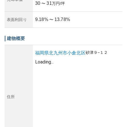
30
31
〜
万円/坪
9.18
%
13.78
%
表面利回り
〜
建物概要
砂津
９−１２
福岡県
北九州市小倉北区
Loading...
住所