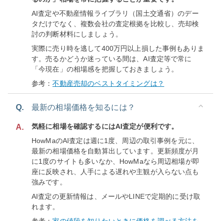
AI査定や不動産情報ライブラリ（国土交通省）のデー
タだけでなく、複数会社の査定根拠を比較し、売却検
討の判断材料にしましょう。
実際に売り時を逃して400万円以上損した事例もありま
す。売るかどうか迷っている間は、AI査定等で常に
「今現在」の相場感を把握しておきましょう。
参考：
不動産売却のベストタイミングは？
Q.
最新の相場価格を知るには？
気軽に相場を確認するにはAI査定が便利です。
A.
HowMaのAI査定は週に1度、周辺の取引事例を元に、
最新の相場価格を自動算出しています。更新頻度が月
に1度のサイトも多いなか、HowMaなら周辺相場が即
座に反映され、人手による遅れや主観が入らない点も
強みです。
AI査定の更新情報は、メールやLINEで定期的に受け取
れます。