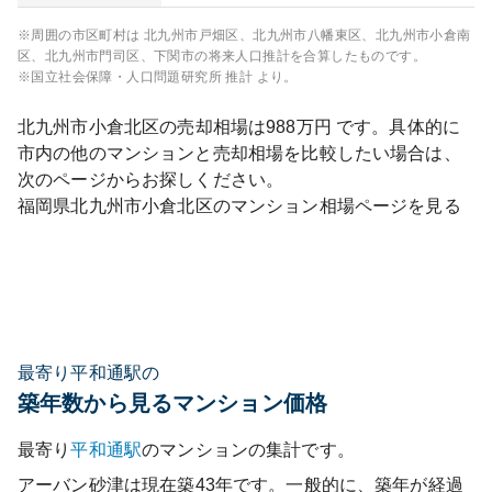
※周囲の市区町村は
北九州市戸畑区、北九州市八幡東区、北九州市小倉南
区、北九州市門司区、下関市
の将来人口推計を合算したものです。
※国立社会保障・人口問題研究所 推計 より。
北九州市小倉北区
の売却相場は
988
万円 です。具体的に
市内の他のマンションと売却相場を比較したい場合は、
次のページからお探しください。
福岡県
北九州市小倉北区
のマンション相場ページを見る
最寄り平和通駅の
築年数から見るマンション価格
最寄り
平和通
駅
のマンションの集計です。
アーバン砂津
は現在築
43
年です。一般的に、築年が経過