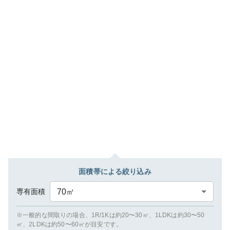
面積帯による絞り込み
専有面積
70
㎡
※一般的な間取りの場合、1R/1Kは約20〜30㎡、1LDKは約30〜50
㎡、2LDKは約50〜60㎡が目安です。