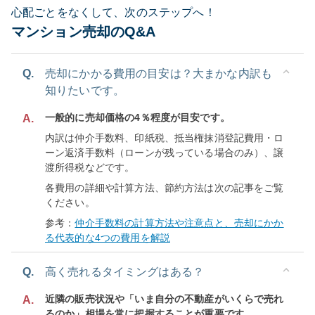
心配ごとをなくして、次のステップへ！
マンション売却のQ&A
Q.
売却にかかる費用の目安は？大まかな内訳も
知りたいです。
一般的に売却価格の4％程度が目安です。
A.
内訳は仲介手数料、印紙税、抵当権抹消登記費用・ロ
ーン返済手数料（ローンが残っている場合のみ）、譲
渡所得税などです。
各費用の詳細や計算方法、節約方法は次の記事をご覧
ください。
参考：
仲介手数料の計算方法や注意点と、売却にかか
る代表的な4つの費用を解説
Q.
高く売れるタイミングはある？
近隣の販売状況や「いま自分の不動産がいくらで売れ
A.
るのか」相場を常に把握することが重要です。