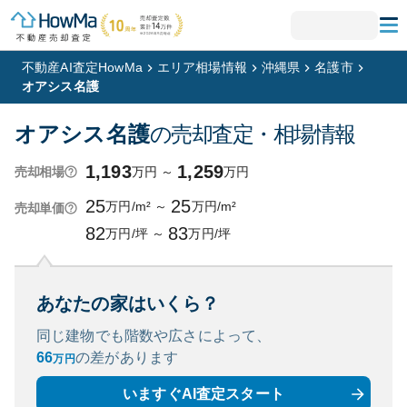
不動産AI査定HowMa
エリア相場情報
沖縄県
名護市
オアシス名護
オアシス名護
の売却査定・相場情報
1,193
1,259
万円
～
万円
売却相場
25
25
万円/m²
～
万円/m²
売却単価
82
83
万円/坪
～
万円/坪
あなたの家はいくら？
同じ建物でも階数や広さによって、
66
の
差があります
万円
いますぐAI査定スタート