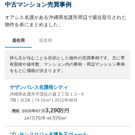
中古マンション売買事例
オアシス名護
がある
沖縄県
名護市
周辺で最近取引された
物件を表にまとめました。
居住用
投資用
持ち主が住むことを目的とした物件の売買事例です。
主に専
有面積や築年数、マンション内の事例・周辺マンション事例
をもとに価格が決まります。
サザンパレス名護桜シティ
沖縄県名護市宇茂佐の森２丁目１２−６
7階 | 3LDK | 74.15m² | 2011年08月
3,290
万円
2026年07月
売出
147
万円/坪
44
万円/m²
プレサンスロジェ名護為又ヴォール