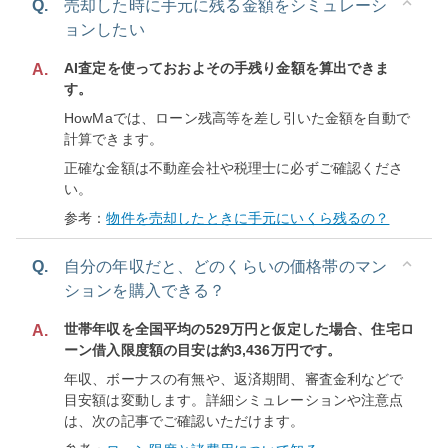
Q.
売却した時に手元に残る金額をシミュレーシ
ョンしたい
AI査定を使っておおよその手残り金額を算出できま
A.
す。
HowMaでは、ローン残高等を差し引いた金額を自動で
計算できます。
正確な金額は不動産会社や税理士に必ずご確認くださ
い。
参考：
物件を売却したときに手元にいくら残るの？
Q.
自分の年収だと、どのくらいの価格帯のマン
ションを購入できる？
世帯年収を全国平均の529万円と仮定した場合、住宅ロ
A.
ーン借入限度額の目安は約3,436万円です。
年収、ボーナスの有無や、返済期間、審査金利などで
目安額は変動します。詳細シミュレーションや注意点
は、次の記事でご確認いただけます。