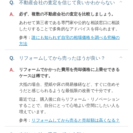
Q.
不動産会社の査定を信じて良いかわからない
必ず、複数の不動産会社の査定を比較しましょう。
A.
あわせて第三者である専門家や公的な相談窓口に相談
したりすることで多角的なアドバイスを得られます。
参考：
誰にも知られず自宅の相場価格を調べる究極の
方法
Q.
リフォームしてから売ったほうが良い？
リフォームでかかった費用を売却価格に上乗せできる
A.
ケースは稀です。
大抵の場合、壁紙や床の簡易修繕など、すぐに住めそ
うだと感じられるような最低限の改善で十分です。
最近では、購入後に自らリフォーム・リノベーション
することで、自分にとって心地よい空間にしたい人も
増えています。
参考：
リフォームしてから売ると売却額は高くなる？