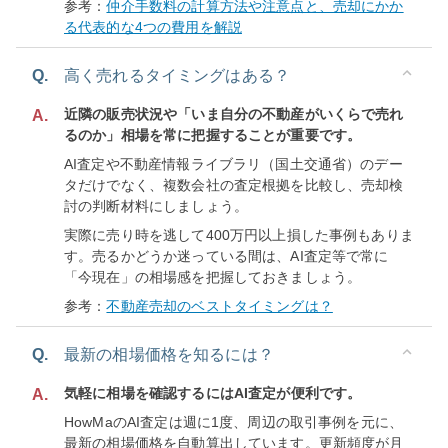
参考：
仲介手数料の計算方法や注意点と、売却にかか
る代表的な4つの費用を解説
Q.
高く売れるタイミングはある？
近隣の販売状況や「いま自分の不動産がいくらで売れ
A.
るのか」相場を常に把握することが重要です。
AI査定や不動産情報ライブラリ（国土交通省）のデー
タだけでなく、複数会社の査定根拠を比較し、売却検
討の判断材料にしましょう。
実際に売り時を逃して400万円以上損した事例もありま
す。売るかどうか迷っている間は、AI査定等で常に
「今現在」の相場感を把握しておきましょう。
参考：
不動産売却のベストタイミングは？
Q.
最新の相場価格を知るには？
気軽に相場を確認するにはAI査定が便利です。
A.
HowMaのAI査定は週に1度、周辺の取引事例を元に、
最新の相場価格を自動算出しています。更新頻度が月