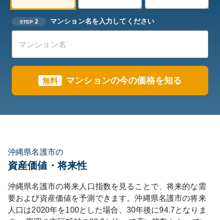
マンション名を入力してください
2
STEP
マンションの今の価格を知る
無料
沖縄県名護市の
資産価値・将来性
沖縄県
名護市
の将来人口指数を見ることで、将来的な需
要および資産価値を予測できます。
沖縄県
名護市
の将来
人口は
2020
年を100とした場合、30年後に
94.7
となりま