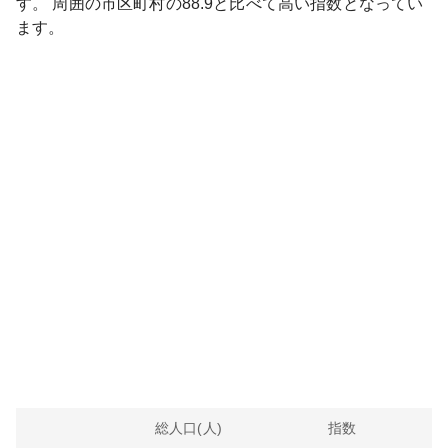
す。
周囲の市区町村の
88.9
と比べて
高い
指数となってい
ます。
総人口(人)
指数