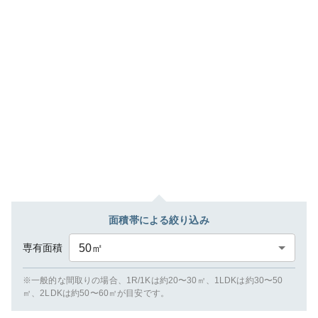
面積帯による絞り込み
専有面積
50
㎡
※一般的な間取りの場合、1R/1Kは約20〜30㎡、1LDKは約30〜50
㎡、2LDKは約50〜60㎡が目安です。