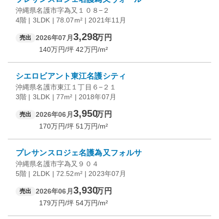
沖縄県名護市字為又１０８−２
4階 | 3LDK | 78.07m² | 2021年11月
3,298
万円
2026年07月
売出
140
万円/坪
42
万円/m²
シエロビアント東江名護シティ
沖縄県名護市東江１丁目６−２１
3階 | 3LDK | 77m² | 2018年07月
3,950
万円
2026年06月
売出
170
万円/坪
51
万円/m²
プレサンスロジェ名護為又フォルサ
沖縄県名護市字為又９０４
5階 | 2LDK | 72.52m² | 2023年07月
3,930
万円
2026年06月
売出
179
万円/坪
54
万円/m²