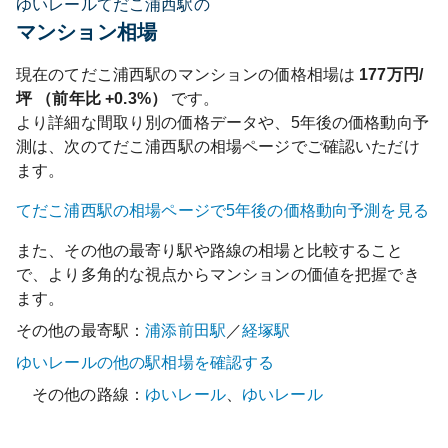
ゆいレールてだこ浦西駅の
マンション相場
現在の
てだこ浦西
駅のマンションの価格相場は
177
万円/
坪 （前年比
+0.3%
）
です。
より詳細な間取り別の価格データや、5年後の価格動向予
測は、次の
てだこ浦西
駅の相場ページでご確認いただけ
ます。
てだこ浦西
駅の相場ページで5年後の価格動向予測を見る
また、その他の最寄り駅や路線の相場と比較すること
で、より多角的な視点からマンションの価値を把握でき
ます。
その他の最寄駅：
浦添前田
駅
／
経塚
駅
ゆいレール
の他の駅相場を確認する
その他の路線：
ゆいレール
、
ゆいレール