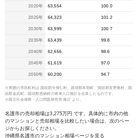
2020
年
63,554
100.0
2025
年
64,323
101.2
2030
年
63,999
100.7
2035
年
63,439
99.8
2040
年
62,656
98.6
2045
年
61,619
97.0
2050
年
60,200
94.7
※周囲の市区町村は
国頭郡今帰仁村、国頭郡本部町、国頭郡宜野座村、国
頭郡金武町、国頭郡恩納村
の将来人口推計を合算したものです。
※国立社会保障・人口問題研究所 推計 より。
名護市
の売却相場は
3,275
万円 です。具体的に市内の他
のマンションと売却相場を比較したい場合は、次のペー
ジからお探しください。
沖縄県
名護市
のマンション相場ページを見る