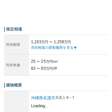
推定相場
1,193
1,259
万円
〜
万円
売却相場
売却相場の変動履歴を見る
25
25
〜
万円/m²
売却単価
82
83
〜
万円/坪
建物概要
大北
１８−７
沖縄県
名護市
Loading...