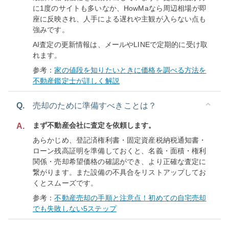
に1度のサイトも多いなか、HowMaなら周辺相場が即
座に反映され、人手による遅れや主観が入らない点も
強みです。
AI査定の更新情報は、メールやLINEで定期的に受け取
れます。
参考：
家の値段を知りたいときに価格を調べる方法を
不動産鑑定士が詳しく解説
Q.
売却のために準備すべきことは？
まず不動産会社に査定を依頼します。
A.
あらかじめ、登記済権利書・固定資産税納税通知書・
ローン残高証明を準備しておくと、名義・面積・権利
関係・売却希望価格の確認ができ、より正確な査定に
繋がります。また設備の不具合をリストアップしてお
くとスムーズです。
参考：
不動産売却の手順と注意点！初めての自宅売却
でも失敗しない5ステップ