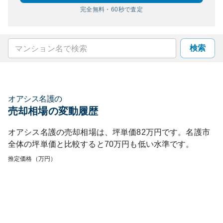
完全無料・60秒で査定
検索
オアシス名護
の
売却相場の変動履歴
オアシス名護
の売却相場は、坪単価
82
万円です。
名護市
全体の坪単価と比較すると
70
万円も
低い
水準です。
推定価格（万円）