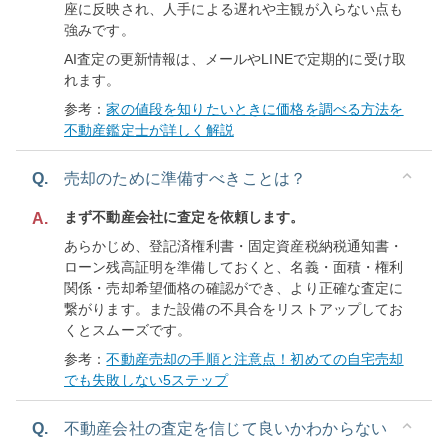
座に反映され、人手による遅れや主観が入らない点も
強みです。
AI査定の更新情報は、メールやLINEで定期的に受け取
れます。
参考：
家の値段を知りたいときに価格を調べる方法を
不動産鑑定士が詳しく解説
Q.
売却のために準備すべきことは？
まず不動産会社に査定を依頼します。
A.
あらかじめ、登記済権利書・固定資産税納税通知書・
ローン残高証明を準備しておくと、名義・面積・権利
関係・売却希望価格の確認ができ、より正確な査定に
繋がります。また設備の不具合をリストアップしてお
くとスムーズです。
参考：
不動産売却の手順と注意点！初めての自宅売却
でも失敗しない5ステップ
Q.
不動産会社の査定を信じて良いかわからない