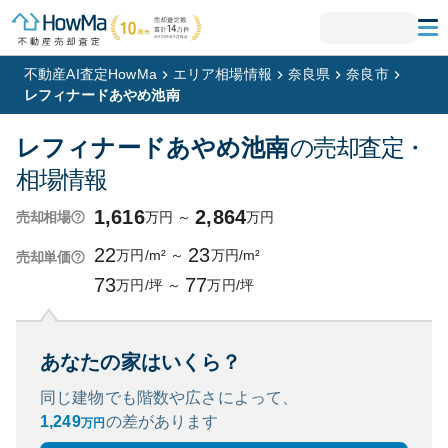
不動産AI査定HowMa
エリア相場情報
奈良県
奈良市
レフィナードあやめ池南
レフィナードあやめ池南
の売却査定・
相場情報
1,616
2,864
万円
～
万円
売却相場
22
23
万円/m²
～
万円/m²
売却単価
73
77
万円/坪
～
万円/坪
あなたの家はいくら？
同じ建物でも階数や広さによって、
1,249
の
差があります
万円