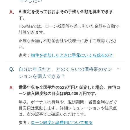
ョンしたい
AI査定を使っておおよその手残り金額を算出できま
A.
す。
HowMaでは、ローン残高等を差し引いた金額を自動で
計算できます。
正確な金額は不動産会社や税理士に必ずご確認くださ
い。
参考：
物件を売却したときに手元にいくら残るの？
Q.
自分の年収だと、どのくらいの価格帯のマン
ションを購入できる？
世帯年収を全国平均の529万円と仮定した場合、住宅ロ
A.
ーン借入限度額の目安は約3,436万円です。
年収、ボーナスの有無や、返済期間、審査金利などで
目安額は変動します。詳細シミュレーションや注意点
は、次の記事でご確認いただけます。
参考：
ローン限度と諸費用について知る