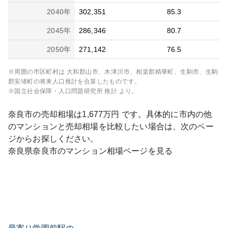
2040
年
302,351
85.3
2045
年
286,346
80.7
2050
年
271,142
76.5
※周囲の市区町村は
大和郡山市、木津川市、相楽郡精華町、生駒市、生駒
郡安堵町
の将来人口推計を合算したものです。
※国立社会保障・人口問題研究所 推計 より。
奈良市
の売却相場は
1,677
万円 です。具体的に市内の他
のマンションと売却相場を比較したい場合は、次のペー
ジからお探しください。
奈良県
奈良市
のマンション相場ページを見る