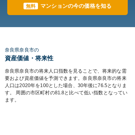
マンションの今の価格を知る
無料
奈良県奈良市の
資産価値・将来性
奈良県
奈良市
の将来人口指数を見ることで、将来的な需
要および資産価値を予測できます。
奈良県
奈良市
の将来
人口は
2020
年を100とした場合、30年後に
76.5
となりま
す。
周囲の市区町村の
81.8
と比べて
低い
指数となってい
ます。