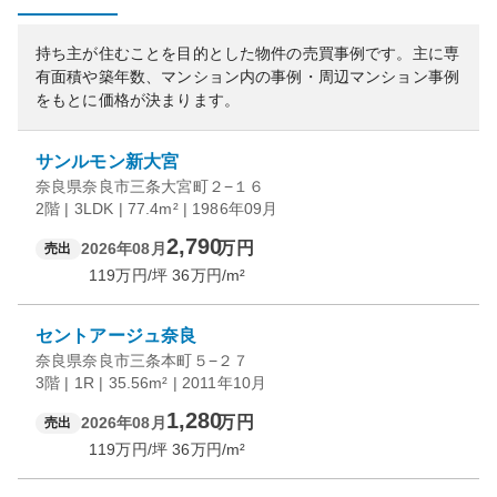
持ち主が住むことを目的とした物件の売買事例です。
主に専
有面積や築年数、マンション内の事例・周辺マンション事例
をもとに価格が決まります。
サンルモン新大宮
奈良県奈良市三条大宮町２−１６
2階 | 3LDK | 77.4m² | 1986年09月
2,790
万円
2026年08月
売出
119
万円/坪
36
万円/m²
セントアージュ奈良
奈良県奈良市三条本町５−２７
3階 | 1R | 35.56m² | 2011年10月
1,280
万円
2026年08月
売出
119
万円/坪
36
万円/m²