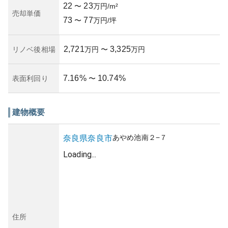
22
23
〜
万円/m²
売却単価
73
77
〜
万円/坪
2,721
3,325
リノベ後相場
万円
〜
万円
7.16
%
10.74
%
表面利回り
〜
建物概要
あやめ池南
２−７
奈良県
奈良市
Loading...
住所