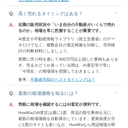
Q.
高く売れるタイミングはある？
近隣の販売状況や「いま自分の不動産がいくらで売れ
A.
るのか」相場を常に把握することが重要です。
AI査定や不動産情報ライブラリ（国土交通省）のデー
タだけでなく、複数会社の査定根拠を比較し、売却検
討の判断材料にしましょう。
実際に売り時を逃して400万円以上損した事例もありま
す。売るかどうか迷っている間は、AI査定等で常に
「今現在」の相場感を把握しておきましょう。
参考：
不動産売却のベストタイミングは？
Q.
最新の相場価格を知るには？
気軽に相場を確認するにはAI査定が便利です。
A.
HowMaのAI査定は週に1度、周辺の取引事例を元に、
最新の相場価格を自動算出しています。更新頻度が月
に1度のサイトも多いなか、HowMaなら周辺相場が即