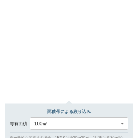
面積帯による絞り込み
専有面積
100
㎡
※一般的な間取りの場合、1R/1Kは約20〜30㎡、1LDKは約30〜50