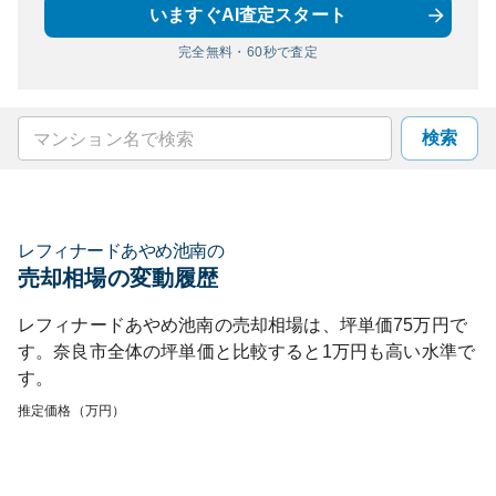
いますぐAI査定スタート
完全無料・60秒で査定
検索
レフィナードあやめ池南
の
売却相場の変動履歴
レフィナードあやめ池南
の売却相場は、坪単価
75
万円で
す。
奈良市
全体の坪単価と比較すると
1
万円も
高い
水準で
す。
推定価格（万円）