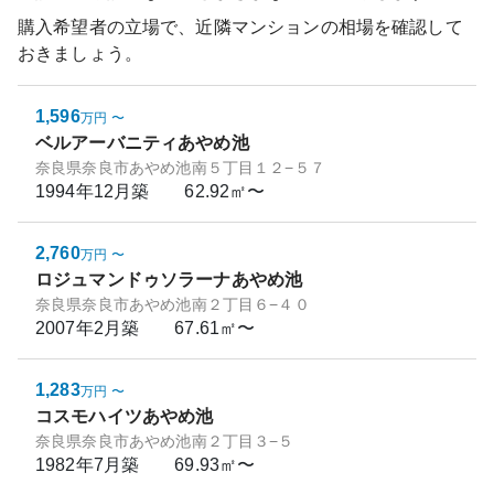
購入希望者の立場で、近隣マンションの相場を確認して
おきましょう。
1,596
万円
〜
ベルアーバニティあやめ池
奈良県奈良市あやめ池南５丁目１２−５７
1994年12月
築
62.92㎡〜
2,760
万円
〜
ロジュマンドゥソラーナあやめ池
奈良県奈良市あやめ池南２丁目６−４０
2007年2月
築
67.61㎡〜
1,283
万円
〜
コスモハイツあやめ池
奈良県奈良市あやめ池南２丁目３−５
1982年7月
築
69.93㎡〜