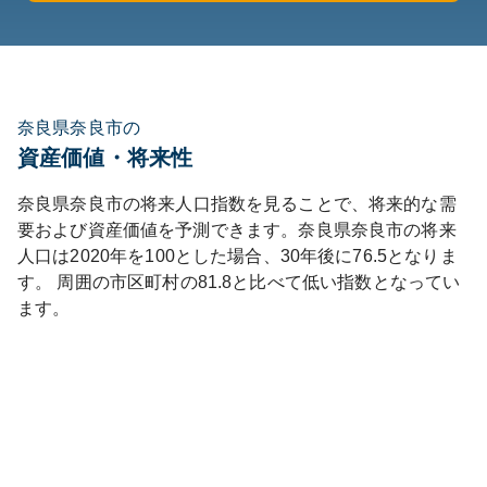
奈良県奈良市の
資産価値・将来性
奈良県
奈良市
の将来人口指数を見ることで、将来的な需
要および資産価値を予測できます。
奈良県
奈良市
の将来
人口は
2020
年を100とした場合、30年後に
76.5
となりま
す。
周囲の市区町村の
81.8
と比べて
低い
指数となってい
ます。