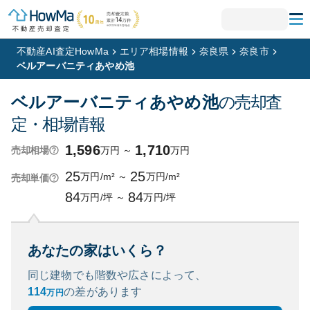
不動産AI査定HowMa
エリア相場情報
奈良県
奈良市
ベルアーバニティあやめ池
ベルアーバニティあやめ池
の売却査
定・相場情報
1,596
1,710
万円
～
万円
売却相場
25
25
万円/m²
～
万円/m²
売却単価
84
84
万円/坪
～
万円/坪
あなたの家はいくら？
同じ建物でも階数や広さによって、
114
の
差があります
万円