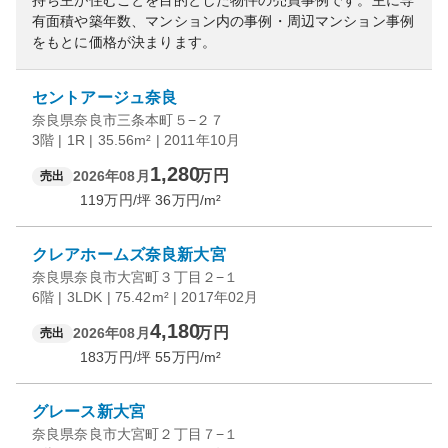
持ち主が住むことを目的とした物件の売買事例です。
主に専
有面積や築年数、マンション内の事例・周辺マンション事例
をもとに価格が決まります。
セントアージュ奈良
奈良県奈良市三条本町５−２７
3階 | 1R | 35.56m² | 2011年10月
1,280
万円
2026年08月
売出
119
万円/坪
36
万円/m²
クレアホームズ奈良新大宮
奈良県奈良市大宮町３丁目２−１
6階 | 3LDK | 75.42m² | 2017年02月
4,180
万円
2026年08月
売出
183
万円/坪
55
万円/m²
グレース新大宮
奈良県奈良市大宮町２丁目７−１