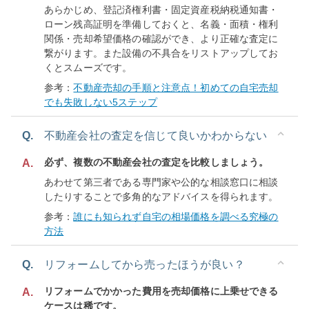
あらかじめ、登記済権利書・固定資産税納税通知書・
ローン残高証明を準備しておくと、名義・面積・権利
関係・売却希望価格の確認ができ、より正確な査定に
繋がります。また設備の不具合をリストアップしてお
くとスムーズです。
参考：
不動産売却の手順と注意点！初めての自宅売却
でも失敗しない5ステップ
Q.
不動産会社の査定を信じて良いかわからない
必ず、複数の不動産会社の査定を比較しましょう。
A.
あわせて第三者である専門家や公的な相談窓口に相談
したりすることで多角的なアドバイスを得られます。
参考：
誰にも知られず自宅の相場価格を調べる究極の
方法
Q.
リフォームしてから売ったほうが良い？
リフォームでかかった費用を売却価格に上乗せできる
A.
ケースは稀です。