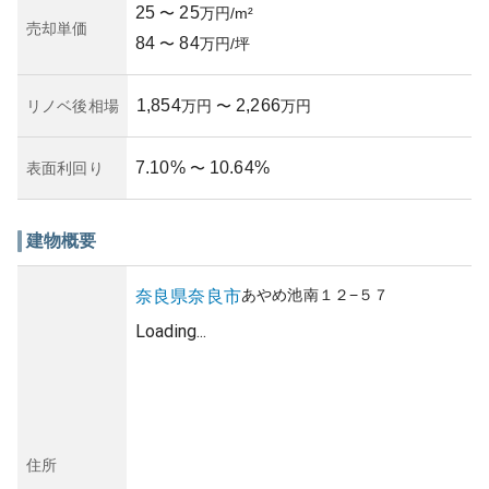
25
25
〜
万円/m²
売却単価
84
84
〜
万円/坪
1,854
2,266
リノベ後相場
万円
〜
万円
7.10
%
10.64
%
表面利回り
〜
建物概要
あやめ池南
１２−５７
奈良県
奈良市
Loading...
住所