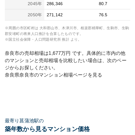
2045
年
286,346
80.7
2050
年
271,142
76.5
※周囲の市区町村は
大和郡山市、木津川市、相楽郡精華町、生駒市、生駒
郡安堵町
の将来人口推計を合算したものです。
※国立社会保障・人口問題研究所 推計 より。
奈良市
の売却相場は
1,677
万円 です。具体的に市内の他
のマンションと売却相場を比較したい場合は、次のペー
ジからお探しください。
奈良県
奈良市
のマンション相場ページを見る
最寄り菖蒲池駅の
築年数から見るマンション価格