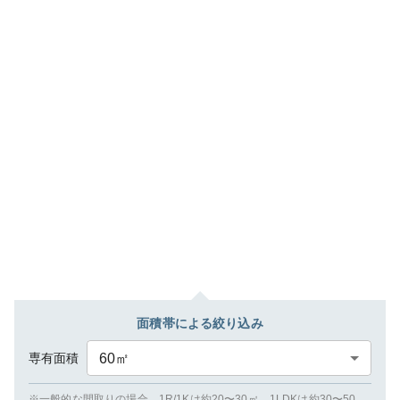
面積帯による絞り込み
専有面積
60
㎡
※一般的な間取りの場合、1R/1Kは約20〜30㎡、1LDKは約30〜50