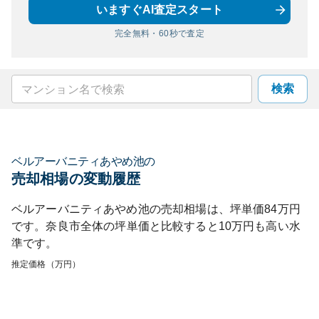
いますぐAI査定スタート
完全無料・60秒で査定
検索
ベルアーバニティあやめ池
の
売却相場の変動履歴
ベルアーバニティあやめ池
の売却相場は、坪単価
84
万円
です。
奈良市
全体の坪単価と比較すると
10
万円も
高い
水
準です。
推定価格（万円）