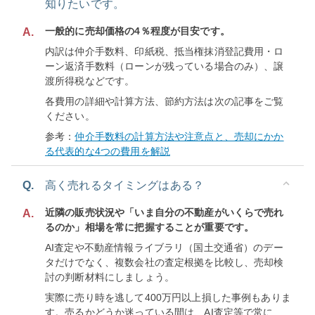
知りたいです。
一般的に売却価格の4％程度が目安です。
A.
内訳は仲介手数料、印紙税、抵当権抹消登記費用・ロ
ーン返済手数料（ローンが残っている場合のみ）、譲
渡所得税などです。
各費用の詳細や計算方法、節約方法は次の記事をご覧
ください。
参考：
仲介手数料の計算方法や注意点と、売却にかか
る代表的な4つの費用を解説
Q.
高く売れるタイミングはある？
近隣の販売状況や「いま自分の不動産がいくらで売れ
A.
るのか」相場を常に把握することが重要です。
AI査定や不動産情報ライブラリ（国土交通省）のデー
タだけでなく、複数会社の査定根拠を比較し、売却検
討の判断材料にしましょう。
実際に売り時を逃して400万円以上損した事例もありま
す。売るかどうか迷っている間は、AI査定等で常に