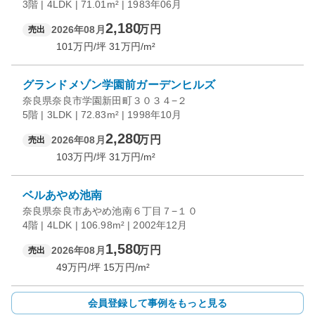
3階 | 4LDK | 71.01m² | 1983年06月
2,180
万円
2026年08月
売出
101
万円/坪
31
万円/m²
グランドメゾン学園前ガーデンヒルズ
奈良県奈良市学園新田町３０３４−２
5階 | 3LDK | 72.83m² | 1998年10月
2,280
万円
2026年08月
売出
103
万円/坪
31
万円/m²
ベルあやめ池南
奈良県奈良市あやめ池南６丁目７−１０
4階 | 4LDK | 106.98m² | 2002年12月
1,580
万円
2026年08月
売出
49
万円/坪
15
万円/m²
会員登録して事例をもっと見る