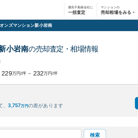
優良不動産会社に
マンションの
一括査定
売却相場をみる
オンズマンション新小岩南
新小岩南
の売却査定・相場情報
円
229
232
万円/坪
～
万円/坪
て、
3,757
の
差があります
万円
検索