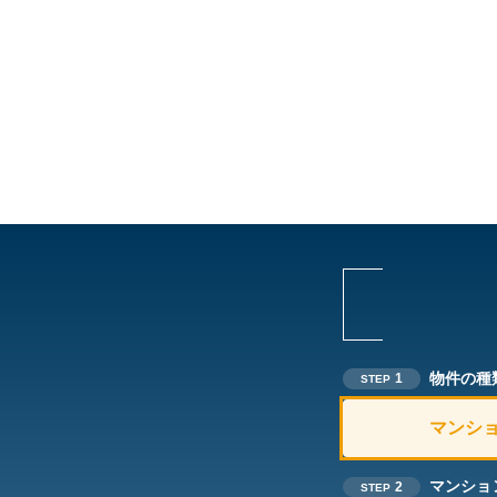
物件の種
1
STEP
マンシ
マンショ
2
STEP