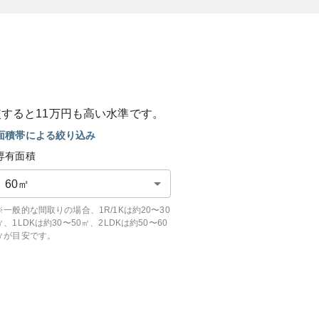
較すると
11
万円も
高い
水準です。
面積帯による絞り込み
専有面積
60
㎡
※一般的な間取りの場合、1R/1Kは約20〜30
㎡、1LDKは約30〜50㎡、2LDKは約50〜60
㎡が目安です。