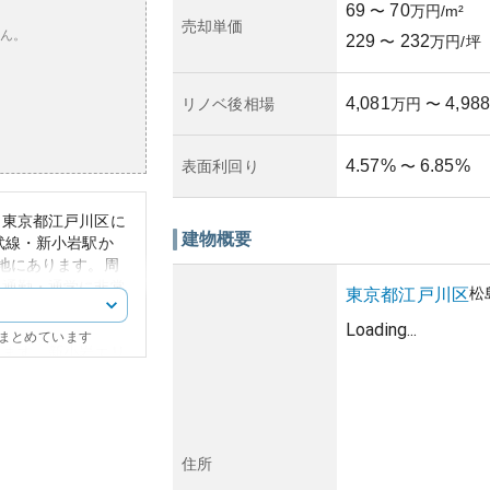
69
70
〜
万円/m²
売却単価
ん。
229
232
〜
万円/坪
4,081
4,988
リノベ後相場
万円
〜
4.57
%
6.85
%
表面利回り
〜
は東京都江戸川区に
建物概要
武線・新小岩駅か
地にあります。周
、通勤・通学に非常
松
東京都
江戸川区
デザインで、周囲の
Loading...
にまとめています
ります。新小岩エリ
産価値の上昇も期待
ているため、地価変
すいというリスクも
情報が少ないため、
履歴について確認す
住所