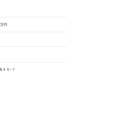
万円
島
４５−７