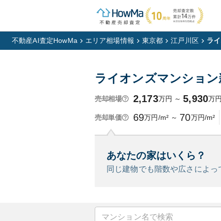
不動産AI査定HowMa
エリア相場情報
東京都
江戸川区
ライ
ライオンズマンション
2,173
5,930
万円
～
万
売却相場
69
70
万円/m²
～
万円/m²
売却単価
あなたの家はいくら？
同じ建物でも階数や広さによっ