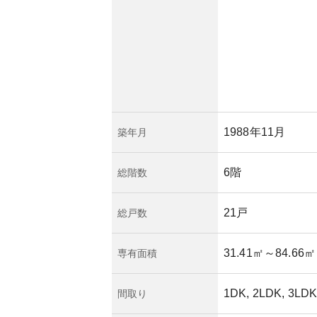
都市生活を求める
、将来の資産価値に
。しかし、所有リス
推奨されます。
1988年11月
築年月
6階
総階数
21戸
総戸数
31.41㎡
～84.66㎡
専有面積
1DK, 2LDK, 3LD
間取り