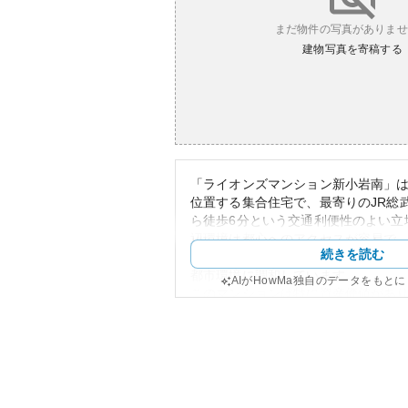
まだ物件の写真がありませ
建物写真を寄稿する
「ライオンズマンション新小岩南」
位置する集合住宅で、最寄りのJR総
ら徒歩6分という交通利便性のよい立
辺環境は都心へのアクセスが容易で
続きを読む
に適しています。外観は落ち着いた
都市環境に調和しています。
AIがHowMa独自のデータをもと
このマンションは特に資産価値があ
アは開発が進んでおり、将来的な資
されます。ただし、都心部に位置し
動や市場の変化による影響を受けや
伴います。管理状況については公開
購入を検討する際は管理体制や修繕
ることが重要です。