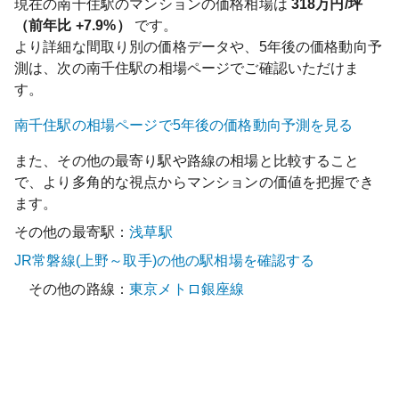
現在の
南千住
駅のマンションの価格相場は
318
万円/坪
（前年比
+7.9%
）
です。
より詳細な間取り別の価格データや、5年後の価格動向予
測は、次の
南千住
駅の相場ページでご確認いただけま
す。
南千住
駅の相場ページで5年後の価格動向予測を見る
また、その他の最寄り駅や路線の相場と比較すること
で、より多角的な視点からマンションの価値を把握でき
ます。
その他の最寄駅：
浅草
駅
JR常磐線(上野～取手)
の他の駅相場を確認する
その他の路線：
東京メトロ銀座線