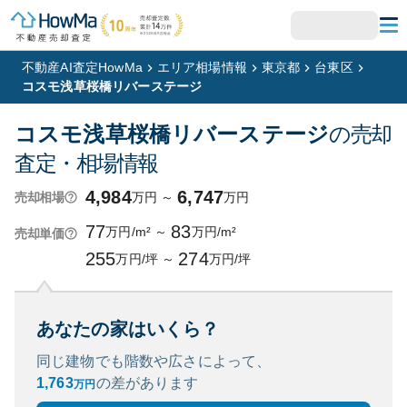
不動産AI査定HowMa
エリア相場情報
東京都
台東区
コスモ浅草桜橋リバーステージ
コスモ浅草桜橋リバーステージ
の売却
査定・相場情報
4,984
6,747
万円
～
万円
売却相場
77
83
万円/m²
～
万円/m²
売却単価
255
274
万円/坪
～
万円/坪
あなたの家はいくら？
同じ建物でも階数や広さによって、
1,763
の
差があります
万円