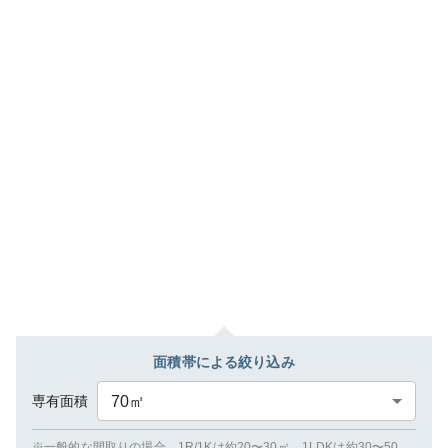
面積帯による絞り込み
専有面積
70
㎡
※一般的な間取りの場合、1R/1Kは約20〜30㎡、1LDKは約30〜50