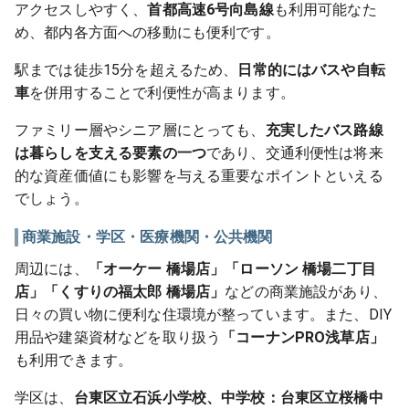
アクセスしやすく、
首都高速6号向島線
も利用可能なた
め、都内各方面への移動にも便利です。
駅までは徒歩15分を超えるため、
日常的にはバスや自転
車
を併用することで利便性が高まります。
ファミリー層やシニア層にとっても、
充実したバス路線
は暮らしを支える要素の一つ
であり、交通利便性は将来
的な資産価値にも影響を与える重要なポイントといえる
でしょう。
商業施設・学区・医療機関・公共機関
周辺には、
「オーケー 橋場店」「ローソン 橋場二丁目
店」「くすりの福太郎 橋場店」
などの商業施設があり、
日々の買い物に便利な住環境が整っています。また、DIY
用品や建築資材などを取り扱う
「コーナンPRO浅草店」
も利用できます。
学区は、
台東区立石浜小学校、中学校：台東区立桜橋中