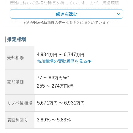
産性において多様な特長を持っています。まず、周辺環境
に関しては、東京の中でも浅草という文化的かつ伝統のあ
続きを読む
るエリアに位置し、歴史的な観光地や便利な交通アクセス
を有します。特に浅草寺や隅田川近くのため、リフレッシ
AIがHowMa独自のデータをもとにまとめています
ュに最適な場所です。
外観について言えば、モダンなデザインで、近隣の風景に
調和した設計が魅力的です。建物自体は堅牢であり、防災
推定相場
にも配慮されています。
資産性に関しては、浅草という土地の希少価値を背景に不
4,984
6,747
万円
〜
万円
動産としての安定した価値を持っています。建物の築年数
売却相場
売却相場の変動履歴を見る
や管理状況からも、将来的な売買を考える上で非常に有利
です。具体的には、推定相場や利益率などが市場に比べて
高い水準にあります。
77
83
〜
万円/m²
所有リスクについてですが、市場の変動による価格の変遷
売却単価
255
274
や将来的な修繕費用、老朽化による価値の下落などの一般
〜
万円/坪
的な不動産リスクが考えられますが、管理状態の良好さな
どはそれを多少緩和しています。
5,671
6,931
リノベ後相場
万円
〜
万円
3.89
%
5.83
%
表面利回り
〜