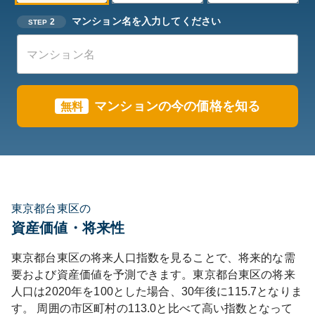
マンション名を入力してください
2
STEP
マンションの今の価格を知る
無料
東京都台東区の
資産価値・将来性
東京都
台東区
の将来人口指数を見ることで、将来的な需
要および資産価値を予測できます。
東京都
台東区
の将来
人口は
2020
年を100とした場合、30年後に
115.7
となりま
す。
周囲の市区町村の
113.0
と比べて
高い
指数となって