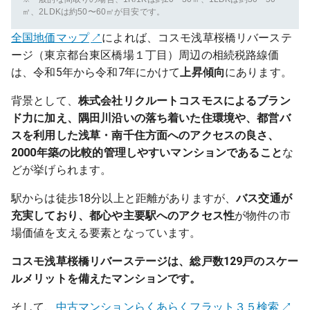
㎡、2LDKは約50〜60㎡が目安です。
全国地価マップ
によれば、コスモ浅草桜橋リバーステ
ージ（東京都台東区橋場１丁目）周辺の相続税路線価
は、令和5年から令和7年にかけて
上昇傾向
にあります。
背景として、
株式会社リクルートコスモスによるブラン
ド力に加え、隅田川沿いの落ち着いた住環境や、都営バ
スを利用した浅草・南千住方面へのアクセスの良さ、
2000年築の比較的管理しやすいマンションであること
な
どが挙げられます。
駅からは徒歩18分以上と距離がありますが、
バス交通が
充実しており、都心や主要駅へのアクセス性
が物件の市
場価値を支える要素となっています。
コスモ浅草桜橋リバーステージは、総戸数129戸のスケー
ルメリットを備えたマンションです。
そして、
中古マンションらくあらくフラット３５検索