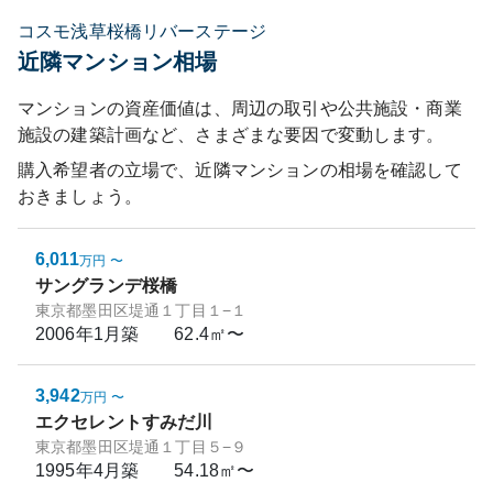
コスモ浅草桜橋リバーステージ
近隣マンション相場
マンションの資産価値は、周辺の取引や公共施設・商業
施設の建築計画など、さまざまな要因で変動します。
購入希望者の立場で、近隣マンションの相場を確認して
おきましょう。
6,011
万円
〜
サングランデ桜橋
東京都墨田区堤通１丁目１−１
2006年1月
築
62.4㎡〜
3,942
万円
〜
エクセレントすみだ川
東京都墨田区堤通１丁目５−９
1995年4月
築
54.18㎡〜