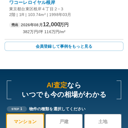
ワコーレロイヤル根岸
東京都台東区根岸４丁目２−３
2階 | 1R | 103.74m² | 1998年03月
12,000
万円
2026年08月
売出
382
万円/坪
116
万円/m²
会員登録して事例をもっと見る
AI査定
なら
いつでも今の相場がわかる
物件の種類を選択してください
1
STEP
マンション
戸建
土地