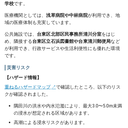
学校
です。
医療機関としては、
浅草病院や中林病院
が利用でき、地
域の医療体制も充実しています。
公共施設では、
台東区北部区民事務所清川分室
をはじ
め、隣接する
台東区立石浜図書館や台東清川郵便局
など
が利用でき、行政サービスや生活利便性にも優れた環境
です。
災害リスク
【ハザード情報】
重ねるハザードマップ
で確認したところ、以下のリス
クが確認されました。
隅田川の洪水や内水氾濫により、最大3.0〜5.0m未満
の浸水が想定される区域があります。
高潮による浸水リスクがあります。