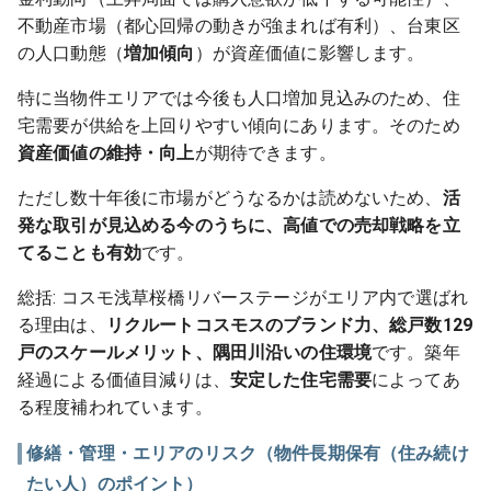
不動産市場（都心回帰の動きが強まれば有利）、台東区
の人口動態（
増加傾向
）が資産価値に影響します。
特に当物件エリアでは今後も人口増加見込みのため、住
宅需要が供給を上回りやすい傾向にあります。そのため
資産価値の維持・向上
が期待できます。
ただし数十年後に市場がどうなるかは読めないため、
活
発な取引が見込める今のうちに、高値での売却戦略を立
てることも有効
です。
総括: コスモ浅草桜橋リバーステージがエリア内で選ばれ
る理由は、
リクルートコスモスのブランド力、総戸数129
戸のスケールメリット、隅田川沿いの住環境
です。築年
経過による価値目減りは、
安定した住宅需要
によってあ
る程度補われています。
修繕・管理・エリアのリスク（物件長期保有（住み続け
たい人）のポイント）