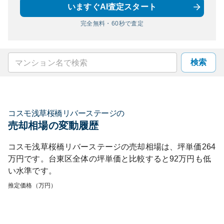
いますぐAI査定スタート
完全無料・60秒で査定
検索
コスモ浅草桜橋リバーステージ
の
売却相場の変動履歴
コスモ浅草桜橋リバーステージ
の売却相場は、坪単価
264
万円です。
台東区
全体の坪単価と比較すると
92
万円も
低
い
水準です。
推定価格（万円）