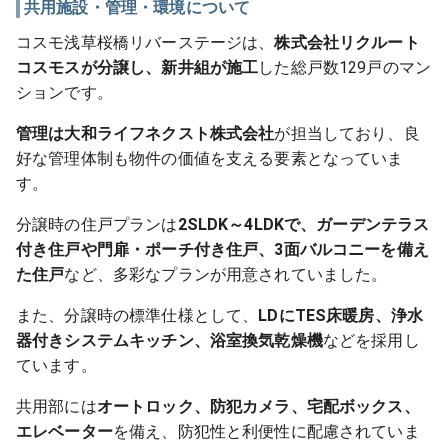
共用施設・管理・環境について
コスモ浅草桜橋リバーステージは、
株式会社リクルート
コスモスが分譲し、新井組が施工
した総戸数129戸のマン
ションです。
管理は大和ライフネクスト株式会社
が担当しており、良
好な管理体制も物件の価値を支える要素となっていま
す。
分譲時の住戸プランは
2SLDK～4LDKで、ガーデンテラス
付き住戸や門扉・ポーチ付き住戸、3面バルコニーを備え
た住戸
など、多彩なプランが用意されていました。
また、分譲時の標準仕様として、
LDにTES床暖房、浄水
器付きシステムキッチン、浴室換気乾燥機
などを採用し
ています。
共用部には
オートロック、防犯カメラ、宅配ボックス、
エレベーター
を備え、防犯性と利便性に配慮されていま