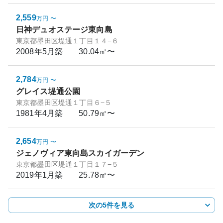
2,559
万円
〜
日神デュオステージ東向島
東京都墨田区堤通１丁目１４−６
2008年5月
築
30.04㎡〜
2,784
万円
〜
グレイス堤通公園
東京都墨田区堤通１丁目６−５
1981年4月
築
50.79㎡〜
2,654
万円
〜
ジェノヴィア東向島スカイガーデン
東京都墨田区堤通１丁目１７−５
2019年1月
築
25.78㎡〜
次の5件を見る