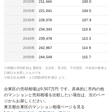
2020
年
211,444
100.0
2025
年
221,041
104.5
2030
年
228,076
107.9
2035
年
234,343
110.8
2040
年
239,478
113.3
2045
年
242,867
114.9
2050
年
244,549
115.7
※周囲の市区町村は
墨田区、文京区、荒川区、千代田区、中央区
の将来人
口推計を合算したものです。
※国立社会保障・人口問題研究所 推計 より。
台東区
の売却相場は
9,507
万円 です。具体的に市内の他
のマンションと売却相場を比較したい場合は、次のペー
ジからお探しください。
東京都
台東区
のマンション相場ページを見る