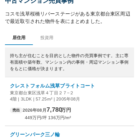
中古マンション売買事例
コスモ浅草桜橋リバーステージ
がある
東京都
台東区
周辺
で最近取引された物件を表にまとめました。
居住用
投資用
持ち主が住むことを目的とした物件の売買事例です。
主に専
有面積や築年数、マンション内の事例・周辺マンション事例
をもとに価格が決まります。
クレストフォルム浅草ブライトコート
東京都台東区浅草４丁目２７−２
4階 | 3LDK | 57.25m² | 2005年08月
7,780
万円
2026年08月
売出
449
万円/坪
136
万円/m²
グリーンパーク三ノ輪