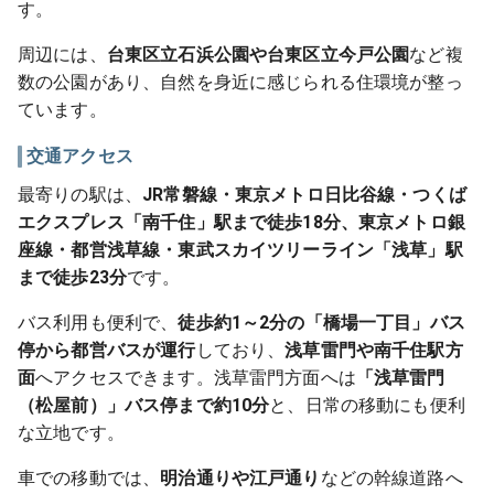
す。
周辺には、
台東区立石浜公園や台東区立今戸公園
など複
数の公園があり、自然を身近に感じられる住環境が整っ
ています。
交通アクセス
最寄りの駅は、
JR常磐線・東京メトロ日比谷線・つくば
エクスプレス「南千住」駅まで徒歩18分、東京メトロ銀
座線・都営浅草線・東武スカイツリーライン「浅草」駅
まで徒歩23分
です。
バス利用も便利で、
徒歩約1～2分の「橋場一丁目」バス
停から都営バスが運行
しており、
浅草雷門や南千住駅方
面
へアクセスできます。浅草雷門方面へは
「浅草雷門
（松屋前）」バス停まで約10分
と、日常の移動にも便利
な立地です。
車での移動では、
明治通りや江戸通り
などの幹線道路へ