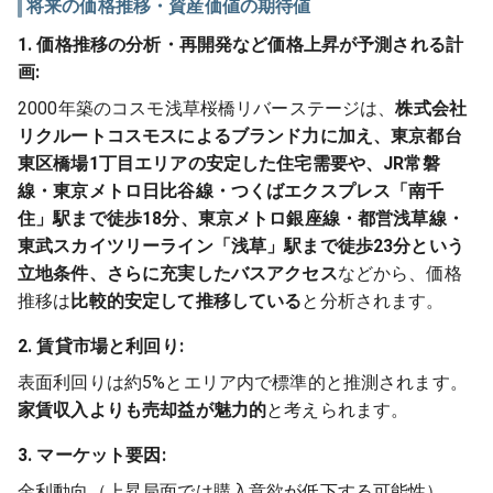
将来の価格推移・資産価値の期待値
1. 価格推移の分析・再開発など価格上昇が予測される計
画:
2000年築のコスモ浅草桜橋リバーステージは、
株式会社
リクルートコスモスによるブランド力に加え、東京都台
東区橋場1丁目エリアの安定した住宅需要や、JR常磐
線・東京メトロ日比谷線・つくばエクスプレス「南千
住」駅まで徒歩18分、東京メトロ銀座線・都営浅草線・
東武スカイツリーライン「浅草」駅まで徒歩23分という
立地条件、さらに充実したバスアクセス
などから、価格
推移は
比較的安定して推移している
と分析されます。
2. 賃貸市場と利回り:
表面利回りは約5%とエリア内で標準的と推測されます。
家賃収入よりも売却益が魅力的
と考えられます。
3. マーケット要因:
金利動向（上昇局面では購入意欲が低下する可能性）、