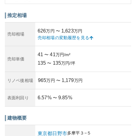
しています。
資産性に関しては、駅に近いため需要が高く、安定した資
産価値を維持しやすいと言えます。一方で、築年数が明記
推定相場
されていないため、購入する際には物件の管理状況や建物
自体の品質を確認することが重要です。中古マンションで
626
1,623
万円
〜
万円
あることから、所有にかかるリスクは一般的には低い方で
売却相場
売却相場の変動履歴を見る
すが、地区再開発など外部要因によってその価値が変動す
る可能性も考慮する必要があります。
管理状況に関しては、築年数や過去の管理履歴、維持費、
41
41
〜
万円/m²
修繕積立金など細かい情報を収集し、しっかりと把握の
売却単価
135
135
上、購入を検討することをお勧めします。
〜
万円/坪
965
1,179
リノベ後相場
万円
〜
万円
6.57
%
9.85
%
表面利回り
〜
建物概要
多摩平
３−５
東京都
日野市