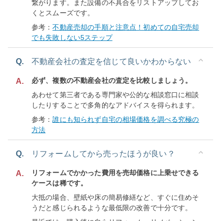
繋がります。また設備の不具合をリストアップしてお
くとスムーズです。
参考：
不動産売却の手順と注意点！初めての自宅売却
でも失敗しない5ステップ
Q.
不動産会社の査定を信じて良いかわからない
必ず、複数の不動産会社の査定を比較しましょう。
A.
あわせて第三者である専門家や公的な相談窓口に相談
したりすることで多角的なアドバイスを得られます。
参考：
誰にも知られず自宅の相場価格を調べる究極の
方法
Q.
リフォームしてから売ったほうが良い？
リフォームでかかった費用を売却価格に上乗せできる
A.
ケースは稀です。
大抵の場合、壁紙や床の簡易修繕など、すぐに住めそ
うだと感じられるような最低限の改善で十分です。