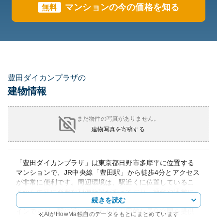
マンションの今の価格を知る
無料
豊田ダイカンプラザの
建物情報
まだ物件の写真がありません。
建物写真を寄稿する
「豊田ダイカンプラザ」は東京都日野市多摩平に位置する
マンションで、JR中央線「豊田駅」から徒歩4分とアクセス
が非常に便利です。周辺環境は、駅近くに位置しているこ
とから生活に必要な利便施設が揃っており、通勤や通学に
続きを読む
適した立地条件を提供しています。外観はシンプルなデザ
インですが、駅に近いこともあり実用的な居住空間を提供
AIがHowMa独自のデータをもとにまとめています