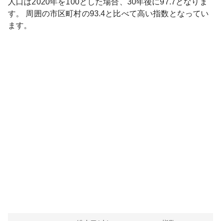
人口は
2020
年を100とした場合、30年後に
97.7
となりま
す。
周囲の市区町村の
93.4
と比べて
高い
指数となってい
ます。