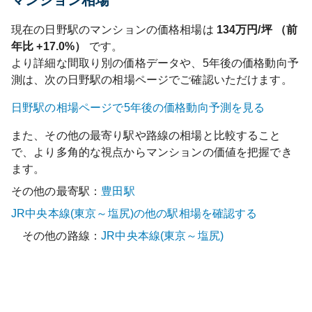
マンション相場
現在の
日野
駅のマンションの価格相場は
134
万円/坪 （前
年比
+17.0%
）
です。
より詳細な間取り別の価格データや、5年後の価格動向予
測は、次の
日野
駅の相場ページでご確認いただけます。
日野
駅の相場ページで5年後の価格動向予測を見る
また、その他の最寄り駅や路線の相場と比較すること
で、より多角的な視点からマンションの価値を把握でき
ます。
その他の最寄駅：
豊田
駅
JR中央本線(東京～塩尻)
の他の駅相場を確認する
その他の路線：
JR中央本線(東京～塩尻)