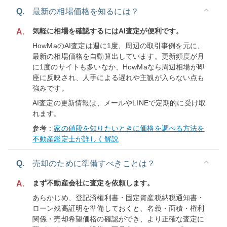
Q.
最新の相場価格を知るには？
気軽に相場を確認するにはAI査定が便利です。
A.
HowMaのAI査定は週に1度、周辺の取引事例を元に、
最新の相場価格を自動算出しています。更新頻度が月
に1度のサイトも多いなか、HowMaなら周辺相場が即
座に反映され、人手による遅れや主観が入らない点も
強みです。
AI査定の更新情報は、メールやLINEで定期的に受け取
れます。
参考：
家の値段を知りたいときに価格を調べる方法を
不動産鑑定士が詳しく解説
Q.
売却のために準備すべきことは？
まず不動産会社に査定を依頼します。
A.
あらかじめ、登記済権利書・固定資産税納税通知書・
ローン残高証明を準備しておくと、名義・面積・権利
関係・売却希望価格の確認ができ、より正確な査定に