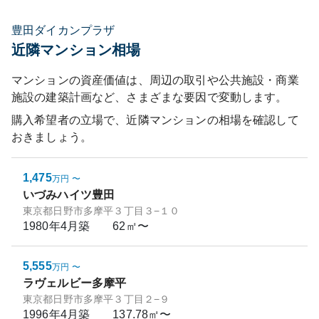
豊田ダイカンプラザ
近隣マンション相場
マンションの資産価値は、周辺の取引や公共施設・商業
施設の建築計画など、さまざまな要因で変動します。
購入希望者の立場で、近隣マンションの相場を確認して
おきましょう。
1,475
万円
〜
いづみハイツ豊田
東京都日野市多摩平３丁目３−１０
1980年4月
築
62㎡〜
5,555
万円
〜
ラヴェルビー多摩平
東京都日野市多摩平３丁目２−９
1996年4月
築
137.78㎡〜