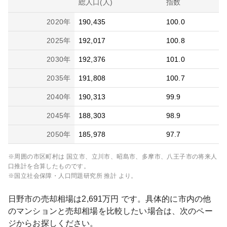
総人口(人)
指数
2020
年
190,435
100.0
2025
年
192,017
100.8
2030
年
192,376
101.0
2035
年
191,808
100.7
2040
年
190,313
99.9
2045
年
188,303
98.9
2050
年
185,978
97.7
※周囲の市区町村は
国立市、立川市、昭島市、多摩市、八王子市
の将来人
口推計を合算したものです。
※国立社会保障・人口問題研究所 推計 より。
日野市
の売却相場は
2,691
万円 です。具体的に市内の他
のマンションと売却相場を比較したい場合は、次のペー
ジからお探しください。