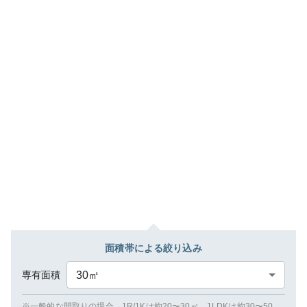
面積帯による絞り込み
専有面積
30
㎡
※一般的な間取りの場合、1R/1Kは約20〜30㎡、1LDKは約30〜50