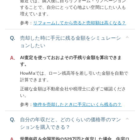
最近では、購入後に自らリフォーム・リノベーション
することで、自分にとって心地よい空間にしたい人も
増えています。
参考：
リフォームしてから売ると売却額は高くなる？
Q.
売却した時に手元に残る金額をシミュレーシ
ョンしたい
AI査定を使っておおよその手残り金額を算出できま
A.
す。
HowMaでは、ローン残高等を差し引いた金額を自動で
計算できます。
正確な金額は不動産会社や税理士に必ずご確認くださ
い。
参考：
物件を売却したときに手元にいくら残るの？
Q.
自分の年収だと、どのくらいの価格帯のマン
ションを購入できる？
世帯年収を全国平均の529万円と仮定した場合、住宅ロ
A.