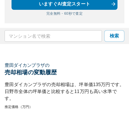
いますぐAI査定スタート
完全無料・60秒で査定
検索
豊田ダイカンプラザ
の
売却相場の変動履歴
豊田ダイカンプラザ
の売却相場は、坪単価
135
万円です。
日野市
全体の坪単価と比較すると
11
万円も
高い
水準で
す。
推定価格（万円）