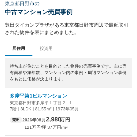
東京都日野市の
中古マンション売買事例
豊田ダイカンプラザ
がある
東京都
日野市
周辺で最近取引
された物件を表にまとめました。
居住用
投資用
持ち主が住むことを目的とした物件の売買事例です。
主に専
有面積や築年数、マンション内の事例・周辺マンション事例
をもとに価格が決まります。
多摩平第1ビルマンション
東京都日野市多摩平１丁目２−１
7階 | 3LDK | 81.55m² | 1973年05月
2,980
万円
2026年08月
売出
121
万円/坪
37
万円/m²