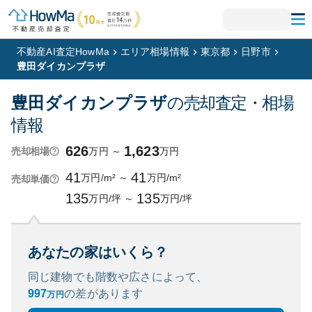
不動産AI査定HowMa
エリア相場情報
東京都
日野市
豊田ダイカンプラザ
豊田ダイカンプラザ
の売却査定・相場
情報
626
1,623
万円
～
万円
売却相場
41
41
万円/m²
～
万円/m²
売却単価
135
135
万円/坪
～
万円/坪
あなたの家はいくら？
同じ建物でも階数や広さによって、
997
の
差があります
万円