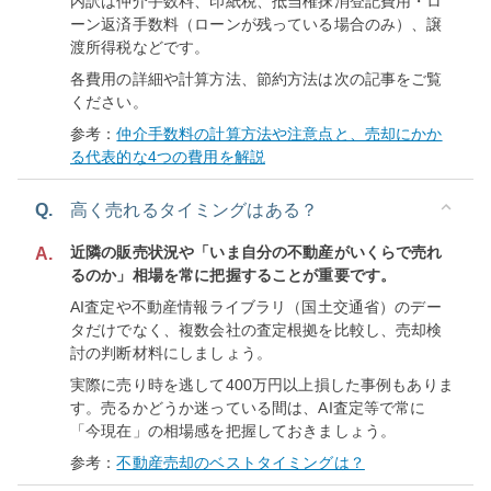
内訳は仲介手数料、印紙税、抵当権抹消登記費用・ロ
ーン返済手数料（ローンが残っている場合のみ）、譲
渡所得税などです。
各費用の詳細や計算方法、節約方法は次の記事をご覧
ください。
参考：
仲介手数料の計算方法や注意点と、売却にかか
る代表的な4つの費用を解説
Q.
高く売れるタイミングはある？
近隣の販売状況や「いま自分の不動産がいくらで売れ
A.
るのか」相場を常に把握することが重要です。
AI査定や不動産情報ライブラリ（国土交通省）のデー
タだけでなく、複数会社の査定根拠を比較し、売却検
討の判断材料にしましょう。
実際に売り時を逃して400万円以上損した事例もありま
す。売るかどうか迷っている間は、AI査定等で常に
「今現在」の相場感を把握しておきましょう。
参考：
不動産売却のベストタイミングは？