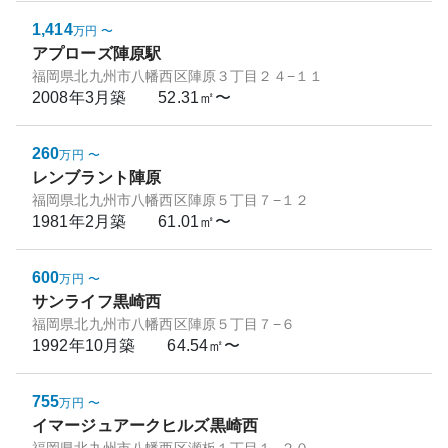
1,414
万円
〜
アプローズ陣原駅
福岡県北九州市八幡西区陣原３丁目２４−１１
2008年3月
築
52.31㎡〜
260
万円
〜
レンブラント陣原
福岡県北九州市八幡西区陣原５丁目７−１２
1981年2月
築
61.01㎡〜
600
万円
〜
サンライフ黒崎西
福岡県北九州市八幡西区陣原５丁目７−６
1992年10月
築
64.54㎡〜
755
万円
〜
イマージュアークヒルズ黒崎西