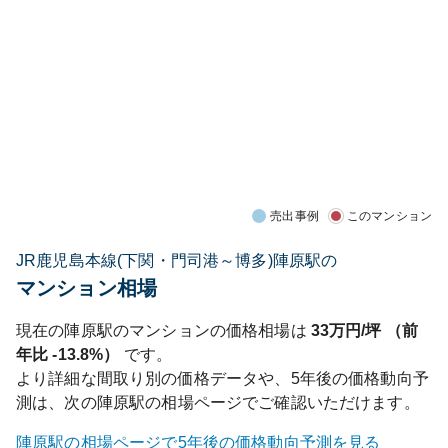
売出事例
このマンション
JR鹿児島本線(下関・門司港～博多)陣原駅の
マンション相場
現在の
陣原
駅のマンションの価格相場は
33
万円/坪 （前
年比
-13.8%
）
です。
より詳細な間取り別の価格データや、5年後の価格動向予
測は、次の
陣原
駅の相場ページでご確認いただけます。
陣原
駅の相場ページで5年後の価格動向予測を見る