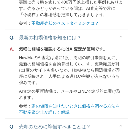
実際に売り時を逃して400万円以上損した事例もありま
す。売るかどうか迷っている間は、AI査定等で常に
「今現在」の相場感を把握しておきましょう。
参考：
不動産売却のベストタイミングは？
Q.
最新の相場価格を知るには？
気軽に相場を確認するにはAI査定が便利です。
A.
HowMaのAI査定は週に1度、周辺の取引事例を元に、
最新の相場価格を自動算出しています。更新頻度が月
に1度のサイトも多いなか、HowMaなら周辺相場が即
座に反映され、人手による遅れや主観が入らない点も
強みです。
AI査定の更新情報は、メールやLINEで定期的に受け取
れます。
参考：
家の値段を知りたいときに価格を調べる方法を
不動産鑑定士が詳しく解説
Q.
売却のために準備すべきことは？