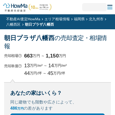
不動産AI査定HowMa
エリア相場情報
福岡県
北九州市
八幡西区
朝日プラザ八幡西
朝日プラザ八幡西
の売却査定・相場情
報
663
1,150
万円
～
万円
売却相場
13
14
万円/m²
～
万円/m²
売却単価
44
45
万円/坪
～
万円/坪
あなたの家はいくら？
同じ建物でも階数や広さによって、
486
の
差があります
万円