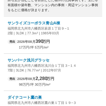
持ち主が住むことを目的とした物件の売買事例です。
主に専
有面積や築年数、マンション内の事例・周辺マンション事例
をもとに価格が決まります。
サンライズコーポラス青山A棟
福岡県北九州市八幡西区萩原１丁目９−１
2階 | 3LDK | 77.3m² | 1985年03月
390
万円
2026年08月
売出
17
万円/坪
5
万円/m²
サンパーク浅川グラッセ
福岡県北九州市八幡西区浅川台１丁目３−１４
7階 | 3LDK | 76.77m² | 2012年07月
2,280
万円
2026年08月
売出
98
万円/坪
30
万円/m²
ダイナコート鷹の巣
福岡県北九州市八幡西区鷹の巣１丁目１９−３