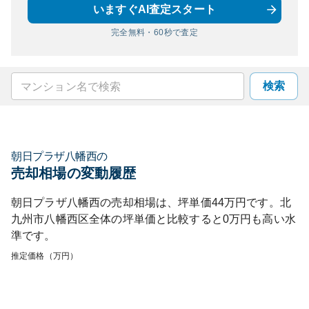
いますぐAI査定スタート
完全無料・60秒で査定
検索
朝日プラザ八幡西
の
売却相場の変動履歴
朝日プラザ八幡西
の売却相場は、坪単価
44
万円です。
北
九州市八幡西区
全体の坪単価と比較すると
0
万円も
高い
水
準です。
推定価格（万円）