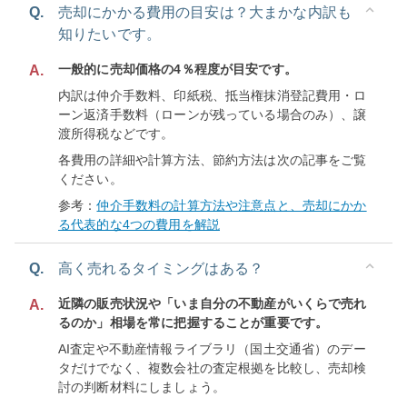
Q.
売却にかかる費用の目安は？大まかな内訳も
知りたいです。
一般的に売却価格の4％程度が目安です。
A.
内訳は仲介手数料、印紙税、抵当権抹消登記費用・ロ
ーン返済手数料（ローンが残っている場合のみ）、譲
渡所得税などです。
各費用の詳細や計算方法、節約方法は次の記事をご覧
ください。
参考：
仲介手数料の計算方法や注意点と、売却にかか
る代表的な4つの費用を解説
Q.
高く売れるタイミングはある？
近隣の販売状況や「いま自分の不動産がいくらで売れ
A.
るのか」相場を常に把握することが重要です。
AI査定や不動産情報ライブラリ（国土交通省）のデー
タだけでなく、複数会社の査定根拠を比較し、売却検
討の判断材料にしましょう。