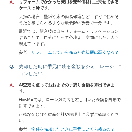
リフォームでかかった費用を売却価格に上乗せできる
A.
ケースは稀です。
大抵の場合、壁紙や床の簡易修繕など、すぐに住めそ
うだと感じられるような最低限の改善で十分です。
最近では、購入後に自らリフォーム・リノベーション
することで、自分にとって心地よい空間にしたい人も
増えています。
参考：
リフォームしてから売ると売却額は高くなる？
Q.
売却した時に手元に残る金額をシミュレーシ
ョンしたい
AI査定を使っておおよその手残り金額を算出できま
A.
す。
HowMaでは、ローン残高等を差し引いた金額を自動で
計算できます。
正確な金額は不動産会社や税理士に必ずご確認くださ
い。
参考：
物件を売却したときに手元にいくら残るの？