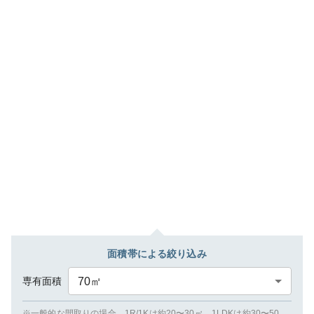
面積帯による絞り込み
専有面積
70
㎡
※一般的な間取りの場合、1R/1Kは約20〜30㎡、1LDKは約30〜50