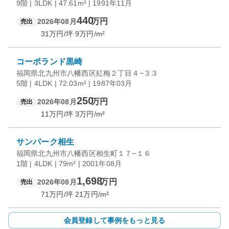
9階 | 3LDK | 47.61m² | 1991年11月
440
万円
2026年08月
売出
31
万円/坪
9
万円/m²
コーポランド黒崎
福岡県北九州市八幡西区紅梅２丁目４−３３
5階 | 4LDK | 72.03m² | 1987年03月
250
万円
2026年08月
売出
11
万円/坪
3
万円/m²
サンパーク相生
福岡県北九州市八幡西区相生町１７−１６
1階 | 4LDK | 79m² | 2001年08月
1,698
万円
2026年08月
売出
71
万円/坪
21
万円/m²
会員登録して事例をもっと見る