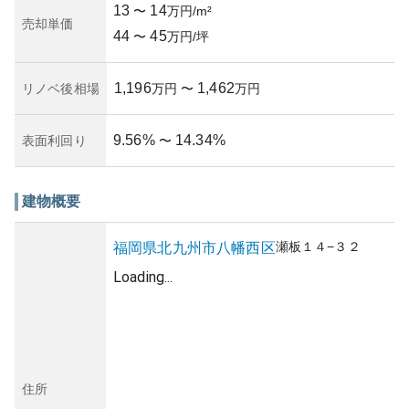
13
14
〜
万円/m²
売却単価
44
45
〜
万円/坪
1,196
1,462
リノベ後相場
万円
〜
万円
9.56
%
14.34
%
表面利回り
〜
建物概要
瀬板
１４−３２
福岡県
北九州市八幡西区
Loading...
住所