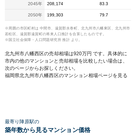
2045
年
208,174
83.3
2050
年
199,303
79.7
※周囲の市区町村は
中間市、遠賀郡水巻町、北九州市八幡東区、北九州市
若松区、遠賀郡遠賀町
の将来人口推計を合算したものです。
※国立社会保障・人口問題研究所 推計 より。
北九州市八幡西区
の売却相場は
920
万円 です。具体的に
市内の他のマンションと売却相場を比較したい場合は、
次のページからお探しください。
福岡県
北九州市八幡西区
のマンション相場ページを見る
最寄り陣原駅の
築年数から見るマンション価格