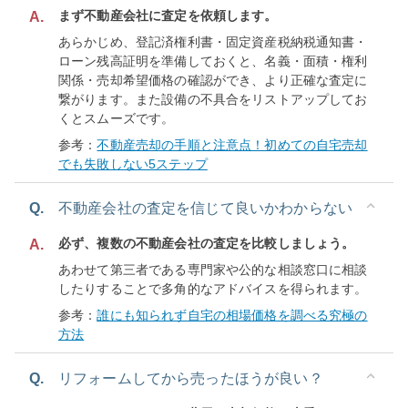
まず不動産会社に査定を依頼します。
A.
あらかじめ、登記済権利書・固定資産税納税通知書・
ローン残高証明を準備しておくと、名義・面積・権利
関係・売却希望価格の確認ができ、より正確な査定に
繋がります。また設備の不具合をリストアップしてお
くとスムーズです。
参考：
不動産売却の手順と注意点！初めての自宅売却
でも失敗しない5ステップ
Q.
不動産会社の査定を信じて良いかわからない
必ず、複数の不動産会社の査定を比較しましょう。
A.
あわせて第三者である専門家や公的な相談窓口に相談
したりすることで多角的なアドバイスを得られます。
参考：
誰にも知られず自宅の相場価格を調べる究極の
方法
Q.
リフォームしてから売ったほうが良い？