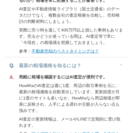
るのか」相場を常に把握することが重要です。
AI査定や不動産情報ライブラリ（国土交通省）のデー
タだけでなく、複数会社の査定根拠を比較し、売却検
討の判断材料にしましょう。
実際に売り時を逃して400万円以上損した事例もありま
す。売るかどうか迷っている間は、AI査定等で常に
「今現在」の相場感を把握しておきましょう。
参考：
不動産売却のベストタイミングは？
Q.
最新の相場価格を知るには？
気軽に相場を確認するにはAI査定が便利です。
A.
HowMaのAI査定は週に1度、周辺の取引事例を元に、
最新の相場価格を自動算出しています。更新頻度が月
に1度のサイトも多いなか、HowMaなら周辺相場が即
座に反映され、人手による遅れや主観が入らない点も
強みです。
AI査定の更新情報は、メールやLINEで定期的に受け取
れます。