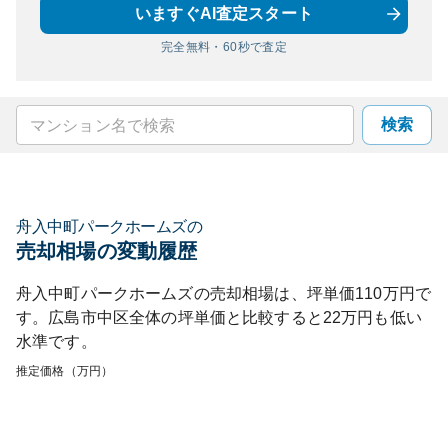
いますぐAI査定スタート
完全無料・60秒で査定
検索
舟入中町パークホームズ
の
売却相場の変動履歴
舟入中町パークホームズ
の売却相場は、坪単価
110
万円で
す。
広島市中区
全体の坪単価と比較すると
22
万円も
低い
水準です。
推定価格（万円）