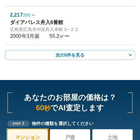
2,217
万円
〜
ダイアパレス舟入6番館
広島県広島市中区舟入幸町３−２２
2000年3月
築
55.2㎡〜
次の5件を見る
あなたのお部屋の価格は？
60
でAI査定します
秒
物件の種類を選択してください
1
STEP
マンション
戸建
土地