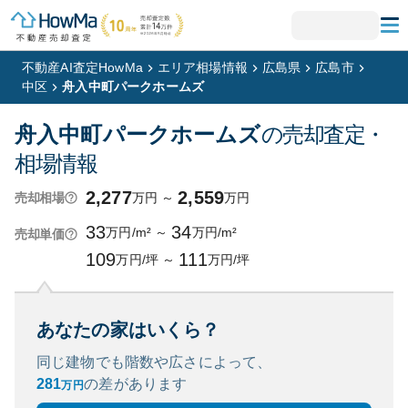
不動産AI査定HowMa
エリア相場情報
広島県
広島市
中区
舟入中町パークホームズ
舟入中町パークホームズ
の売却査定・
相場情報
2,277
2,559
万円
～
万円
売却相場
33
34
万円/m²
～
万円/m²
売却単価
109
111
万円/坪
～
万円/坪
あなたの家はいくら？
同じ建物でも階数や広さによって、
281
の
差があります
万円