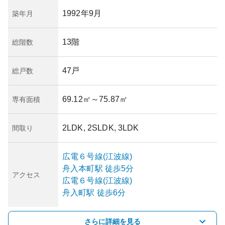
1992年9月
築年月
13階
総階数
47戸
総戸数
69.12㎡
～75.87㎡
専有面積
2LDK, 2SLDK, 3LDK
間取り
広電６号線(江波線)
舟入本町
駅
徒歩5分
アクセス
広電６号線(江波線)
舟入町
駅
徒歩6分
さらに詳細を見る