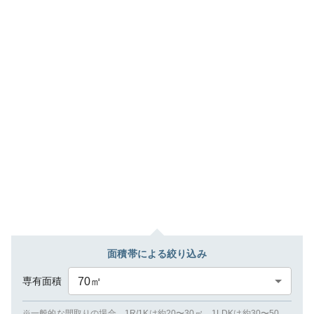
面積帯による絞り込み
専有面積
70
㎡
※一般的な間取りの場合、1R/1Kは約20〜30㎡、1LDKは約30〜50