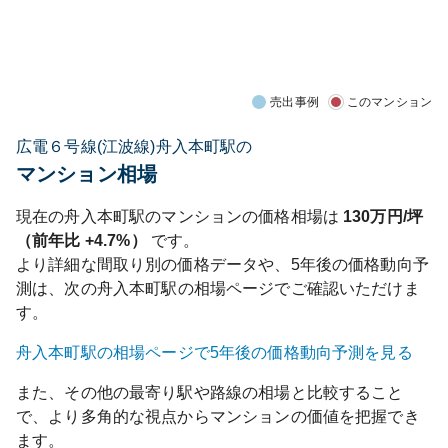
売出事例
このマンション
広電６号線(江波線)舟入本町駅の
マンション相場
現在の
舟入本町
駅のマンションの価格相場は
130
万円/坪
（前年比
+4.7%
）
です。
より詳細な間取り別の価格データや、5年後の価格動向予
測は、次の
舟入本町
駅の相場ページでご確認いただけま
す。
舟入本町
駅の相場ページで5年後の価格動向予測を見る
また、その他の最寄り駅や路線の相場と比較すること
で、より多角的な視点からマンションの価値を把握でき
ます。