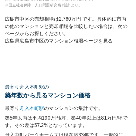
※国立社会保障・人口問題研究所 推計 より。
広島市中区
の売却相場は
2,760
万円 です。具体的に市内
の他のマンションと売却相場を比較したい場合は、次の
ページからお探しください。
広島県
広島市中区
のマンション相場ページを見る
最寄り舟入本町駅の
築年数から見るマンション価格
最寄り
舟入本町
駅
のマンションの集計です。
築5年以内は平均190万円/坪、築40年以上は81万円/坪で
す。その差は57.2%となっています。
舟入中町パークホームズ
は現在築
33
年です。一般的に、