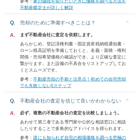
参考：
家の値段を知りたいときに価格を調べる方法を
不動産鑑定士が詳しく解説
Q.
売却のために準備すべきことは？
まず不動産会社に査定を依頼します。
A.
あらかじめ、登記済権利書・固定資産税納税通知書・
ローン残高証明を準備しておくと、名義・面積・権利
関係・売却希望価格の確認ができ、より正確な査定に
繋がります。また設備の不具合をリストアップしてお
くとスムーズです。
参考：
不動産売却の手順と注意点！初めての自宅売却
でも失敗しない5ステップ
Q.
不動産会社の査定を信じて良いかわからない
必ず、複数の不動産会社の査定を比較しましょう。
A.
あわせて第三者である専門家や公的な相談窓口に相談
したりすることで多角的なアドバイスを得られます。
参考：
誰にも知られず自宅の相場価格を調べる究極の