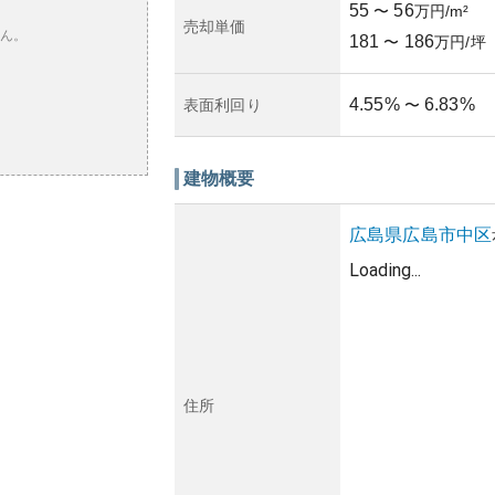
55
56
〜
万円/m²
売却単価
ん。
181
186
〜
万円/坪
4.55
%
6.83
%
表面利回り
〜
建物概要
広島県
広島市中区
Loading...
住所