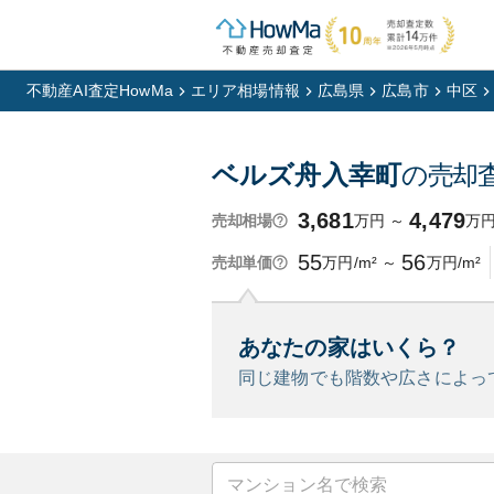
不動産AI査定HowMa
エリア相場情報
広島県
広島市
中区
ベルズ舟入幸町
の売却
3,681
4,479
万円
～
万
売却相場
55
56
万円/m²
～
万円/m²
売却単価
あなたの家はいくら？
同じ建物でも階数や広さによっ