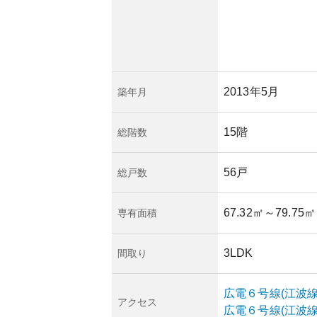
2013年5月
築年月
15階
総階数
56戸
総戸数
67.32㎡
～79.75㎡
専有面積
3LDK
間取り
広電６号線(江波線
アクセス
広電６号線(江波線