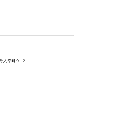
舟入幸町
９−２