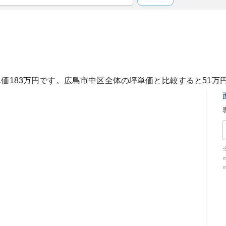
単価
183
万円です。
広島市中区
全体の坪単価と比較すると
51
万