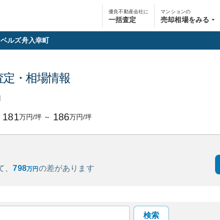
優良不動産会社に
マンションの
一括査定
売却相場をみる
ベルズ舟入幸町
査定・相場情報
円
181
186
万円/坪
～
万円/坪
て、
798
の
差があります
万円
検索