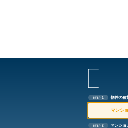
物件の種
1
STEP
マンシ
マンショ
2
STEP