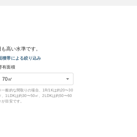
円も
高い
水準です。
面積帯による絞り込み
専有面積
70
㎡
※一般的な間取りの場合、1R/1Kは約20〜30
㎡、1LDKは約30〜50㎡、2LDKは約50〜60
㎡が目安です。