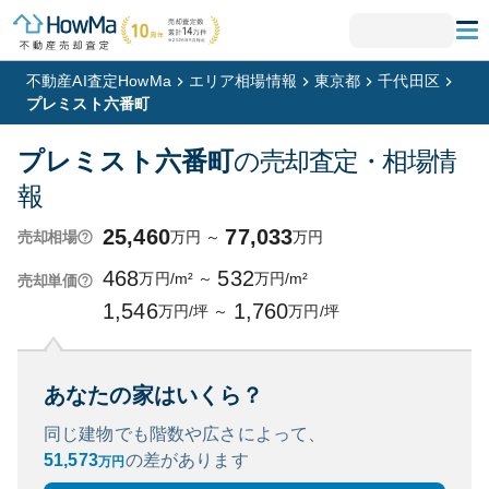
不動産AI査定HowMa
エリア相場情報
東京都
千代田区
プレミスト六番町
プレミスト六番町
の売却査定・相場情
報
25,460
77,033
万円
～
万円
売却相場
468
532
万円/m²
～
万円/m²
売却単価
1,546
1,760
万円/坪
～
万円/坪
あなたの家はいくら？
同じ建物でも階数や広さによって、
51,573
の
差があります
万円