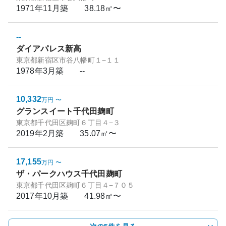
1971年11月
築
38.18㎡〜
--
ダイアパレス新高
東京都新宿区市谷八幡町１−１１
1978年3月
築
--
10,332
万円
〜
グランスイート千代田麹町
東京都千代田区麹町６丁目４−３
2019年2月
築
35.07㎡〜
17,155
万円
〜
ザ・パークハウス千代田麹町
東京都千代田区麹町６丁目４−７０５
2017年10月
築
41.98㎡〜