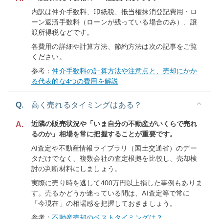
内訳は仲介手数料、印紙税、抵当権抹消登記費用・ロ
ーン返済手数料（ローンが残っている場合のみ）、譲
渡所得税などです。
各費用の詳細や計算方法、節約方法は次の記事をご覧
ください。
参考：
仲介手数料の計算方法や注意点と、売却にかか
る代表的な4つの費用を解説
Q.
高く売れるタイミングはある？
近隣の販売状況や「いま自分の不動産がいくらで売れ
A.
るのか」相場を常に把握することが重要です。
AI査定や不動産情報ライブラリ（国土交通省）のデー
タだけでなく、複数会社の査定根拠を比較し、売却検
討の判断材料にしましょう。
実際に売り時を逃して400万円以上損した事例もありま
す。売るかどうか迷っている間は、AI査定等で常に
「今現在」の相場感を把握しておきましょう。
参考：
不動産売却のベストタイミングは？