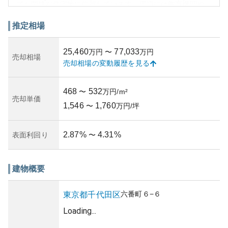
でも閑静な住宅地に位置しています。周辺には教育機関や
文化施設が充実しており、ファミリー層にとっても暮らし
やすい環境が整っています。また、交通の利便性も高く、
推定相場
都内主要エリアへのアクセスが容易です。
資産性に関しては、都心の高級エリアに立地していること
25,460
77,033
万円
〜
万円
から、今後も安定した価格維持が期待されます。ただし、
売却相場
売却相場の変動履歴を見る
都心の物件特有の高価格が投資としてのリスク要因と考え
られる可能性もあります。そのため、購入時には市場動向
や資産評価を十分に検討する必要があります。
468
532
〜
万円/m²
売却単価
1,546
1,760
〜
万円/坪
2.87
%
4.31
%
表面利回り
〜
建物概要
六番町
６−６
東京都
千代田区
Loading...