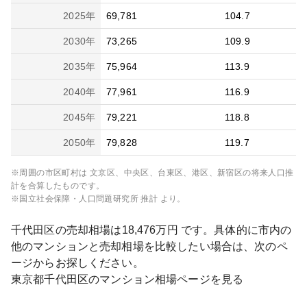
2025
年
69,781
104.7
2030
年
73,265
109.9
2035
年
75,964
113.9
2040
年
77,961
116.9
2045
年
79,221
118.8
2050
年
79,828
119.7
※周囲の市区町村は
文京区、中央区、台東区、港区、新宿区
の将来人口推
計を合算したものです。
※国立社会保障・人口問題研究所 推計 より。
千代田区
の売却相場は
18,476
万円 です。具体的に市内の
他のマンションと売却相場を比較したい場合は、次のペ
ージからお探しください。
東京都
千代田区
のマンション相場ページを見る