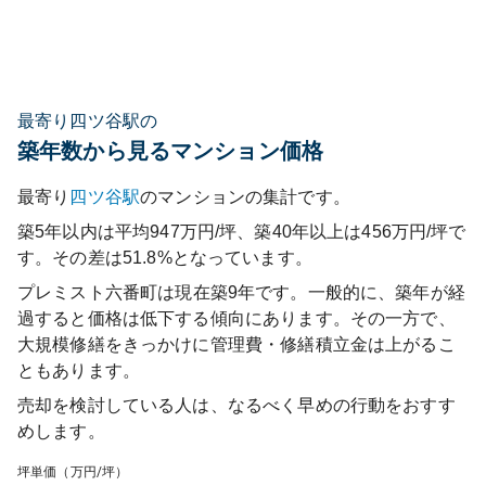
最寄り四ツ谷駅の
築年数から見るマンション価格
最寄り
四ツ谷
駅
のマンションの集計です。
築5年以内は平均947万円/坪、築40年以上は456万円/坪で
す。その差は51.8%となっています。
プレミスト六番町
は現在築
9
年です。一般的に、築年が経
過すると価格は低下する傾向にあります。その一方で、
大規模修繕をきっかけに管理費・修繕積立金は上がるこ
ともあります。
売却を検討している人は、なるべく早めの行動をおすす
めします。
坪単価（万円/坪）