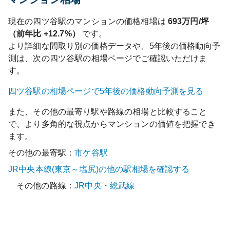
現在の
四ツ谷
駅のマンションの価格相場は
693
万円/坪
（前年比
+12.7%
）
です。
より詳細な間取り別の価格データや、5年後の価格動向予
測は、次の
四ツ谷
駅の相場ページでご確認いただけま
す。
四ツ谷
駅の相場ページで5年後の価格動向予測を見る
また、その他の最寄り駅や路線の相場と比較すること
で、より多角的な視点からマンションの価値を把握でき
ます。
その他の最寄駅：
市ケ谷
駅
JR中央本線(東京～塩尻)
の他の駅相場を確認する
その他の路線：
JR中央・総武線