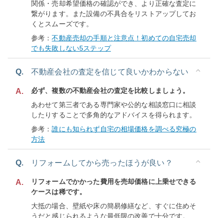
関係・売却希望価格の確認ができ、より正確な査定に
繋がります。また設備の不具合をリストアップしてお
くとスムーズです。
参考：
不動産売却の手順と注意点！初めての自宅売却
でも失敗しない5ステップ
Q.
不動産会社の査定を信じて良いかわからない
必ず、複数の不動産会社の査定を比較しましょう。
A.
あわせて第三者である専門家や公的な相談窓口に相談
したりすることで多角的なアドバイスを得られます。
参考：
誰にも知られず自宅の相場価格を調べる究極の
方法
Q.
リフォームしてから売ったほうが良い？
リフォームでかかった費用を売却価格に上乗せできる
A.
ケースは稀です。
大抵の場合、壁紙や床の簡易修繕など、すぐに住めそ
うだと感じられるような最低限の改善で十分です。