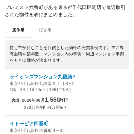
プレミスト六番町
がある
東京都
千代田区
周辺で最近取引
された物件を表にまとめました。
居住用
投資用
持ち主が住むことを目的とした物件の売買事例です。
主に専
有面積や築年数、マンション内の事例・周辺マンション事例
をもとに価格が決まります。
ライオンズマンション九段第2
東京都千代田区九段南３丁目８−２
1階 | 1R | 18.44m² | 1981年09月
1,550
万円
2026年08月
売出
278
万円/坪
84
万円/m²
イトーピア四番町
東京都千代田区四番町４−３