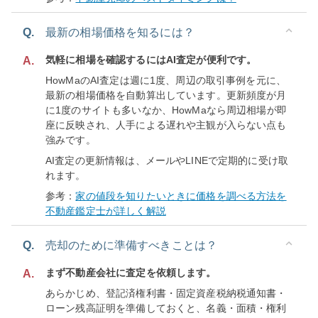
Q.
最新の相場価格を知るには？
気軽に相場を確認するにはAI査定が便利です。
A.
HowMaのAI査定は週に1度、周辺の取引事例を元に、
最新の相場価格を自動算出しています。更新頻度が月
に1度のサイトも多いなか、HowMaなら周辺相場が即
座に反映され、人手による遅れや主観が入らない点も
強みです。
AI査定の更新情報は、メールやLINEで定期的に受け取
れます。
参考：
家の値段を知りたいときに価格を調べる方法を
不動産鑑定士が詳しく解説
Q.
売却のために準備すべきことは？
まず不動産会社に査定を依頼します。
A.
あらかじめ、登記済権利書・固定資産税納税通知書・
ローン残高証明を準備しておくと、名義・面積・権利