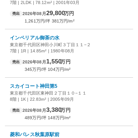
7階 | 2LDK | 78.12m² | 2001年03月
29,800
万円
2026年08月
売出
1,261
万円/坪
381
万円/m²
インペリアル御茶の水
東京都千代田区神田小川町３丁目１１−２
7階 | 1R | 14.85m² | 1980年08月
1,550
万円
2026年08月
売出
345
万円/坪
104
万円/m²
スカイコート神田第5
東京都千代田区東神田２丁目１０−１１
8階 | 1K | 22.83m² | 2005年09月
3,380
万円
2026年08月
売出
489
万円/坪
148
万円/m²
菱和パレス秋葉原駅前