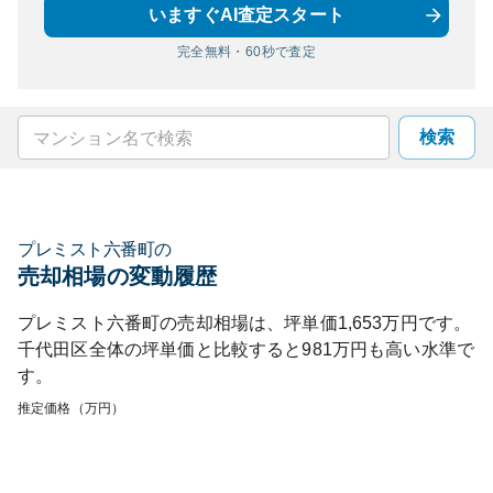
いますぐAI査定スタート
完全無料・60秒で査定
検索
プレミスト六番町
の
売却相場の変動履歴
プレミスト六番町
の売却相場は、坪単価
1,653
万円です。
千代田区
全体の坪単価と比較すると
981
万円も
高い
水準で
す。
推定価格（万円）