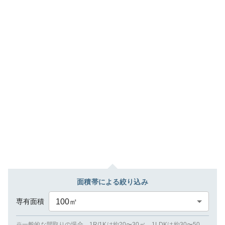
面積帯による絞り込み
専有面積
100
㎡
※一般的な間取りの場合、1R/1Kは約20〜30㎡、1LDKは約30〜50