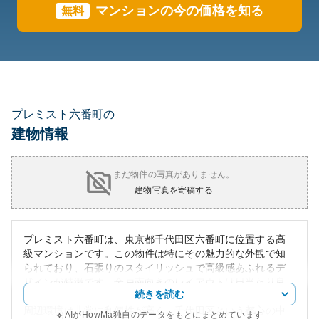
マンションの今の価格を知る
無料
プレミスト六番町の
建物情報
まだ物件の写真がありません。
建物写真を寄稿する
プレミスト六番町は、東京都千代田区六番町に位置する高
級マンションです。この物件は特にその魅力的な外観で知
られており、石張りのスタイリッシュで高級感あふれるデ
ザインが特徴です。全戸南向きのレイアウトは日当たり良
続きを読む
好で、住む方に快適な居住環境を提供します。
周辺環境は非常に利便性が高く、千代田区という都心の中
AIがHowMa独自のデータをもとにまとめています