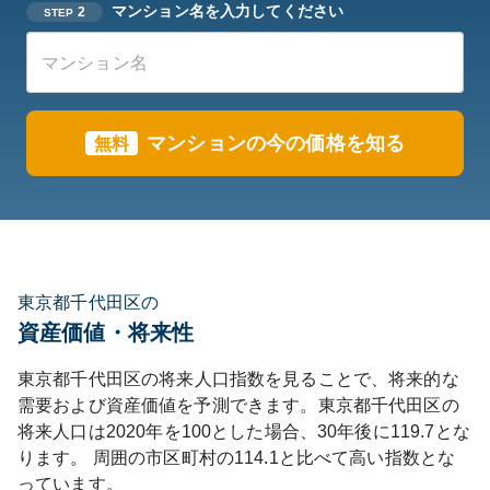
マンション名を入力してください
2
STEP
マンションの今の価格を知る
無料
東京都千代田区の
資産価値・将来性
東京都
千代田区
の将来人口指数を見ることで、将来的な
需要および資産価値を予測できます。
東京都
千代田区
の
将来人口は
2020
年を100とした場合、30年後に
119.7
とな
ります。
周囲の市区町村の
114.1
と比べて
高い
指数とな
っています。