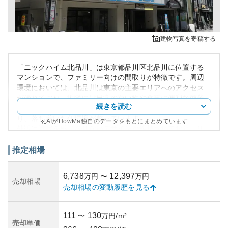
建物写真を寄稿する
「ニックハイム北品川」は東京都品川区北品川に位置する
マンションで、ファミリー向けの間取りが特徴です。周辺
環境においては、北品川は東京の主要エリアへのアクセス
が優れており、近隣には日常の買い物や食事に便利な商業
続きを読む
施設が豊富です。また、文化施設や公園も整備されてお
り、落ち着いた住環境が整っています。
AIがHowMa独自のデータをもとにまとめています
外観は時代を感じさせないデザインが維持されており、住
居エリアとしての風格を感じさせます。建物の管理状況に
関しても、長年の管理実績を持ち、清掃などの基本的な品
推定相場
質が維持されています。資産価値は立地の良さに支えられ
ており、人気エリアに位置することから中長期的な資産性
6,738
12,397
万円
〜
万円
にプラス要素として評価されます。しかし、築年数によ
売却相場
売却相場の変動履歴を見る
り、経年的な改修のニーズが高まる可能性があり、それに
伴う費用負担が所有リスクとして挙げられるでしょう。
111
130
〜
万円/m²
売却単価