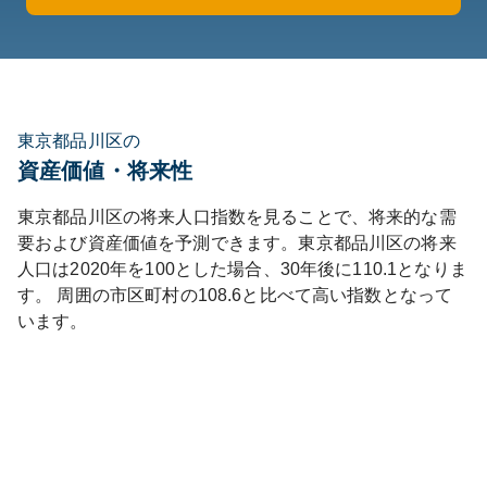
東京都品川区の
資産価値・将来性
東京都
品川区
の将来人口指数を見ることで、将来的な需
要および資産価値を予測できます。
東京都
品川区
の将来
人口は
2020
年を100とした場合、30年後に
110.1
となりま
す。
周囲の市区町村の
108.6
と比べて
高い
指数となって
います。