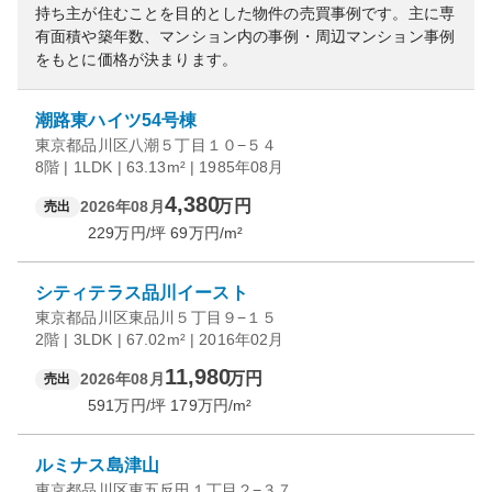
持ち主が住むことを目的とした物件の売買事例です。
主に専
有面積や築年数、マンション内の事例・周辺マンション事例
をもとに価格が決まります。
潮路東ハイツ54号棟
東京都品川区八潮５丁目１０−５４
8階 | 1LDK | 63.13m² | 1985年08月
4,380
万円
2026年08月
売出
229
万円/坪
69
万円/m²
シティテラス品川イースト
東京都品川区東品川５丁目９−１５
2階 | 3LDK | 67.02m² | 2016年02月
11,980
万円
2026年08月
売出
591
万円/坪
179
万円/m²
ルミナス島津山
東京都品川区東五反田１丁目２−３７