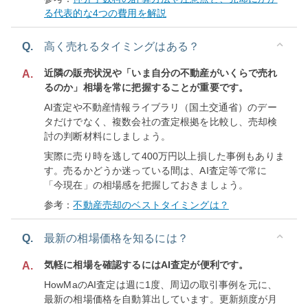
る代表的な4つの費用を解説
Q.
高く売れるタイミングはある？
近隣の販売状況や「いま自分の不動産がいくらで売れ
A.
るのか」相場を常に把握することが重要です。
AI査定や不動産情報ライブラリ（国土交通省）のデー
タだけでなく、複数会社の査定根拠を比較し、売却検
討の判断材料にしましょう。
実際に売り時を逃して400万円以上損した事例もありま
す。売るかどうか迷っている間は、AI査定等で常に
「今現在」の相場感を把握しておきましょう。
参考：
不動産売却のベストタイミングは？
Q.
最新の相場価格を知るには？
気軽に相場を確認するにはAI査定が便利です。
A.
HowMaのAI査定は週に1度、周辺の取引事例を元に、
最新の相場価格を自動算出しています。更新頻度が月