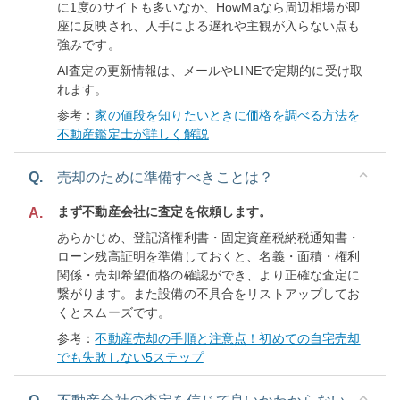
に1度のサイトも多いなか、HowMaなら周辺相場が即
座に反映され、人手による遅れや主観が入らない点も
強みです。
AI査定の更新情報は、メールやLINEで定期的に受け取
れます。
参考：
家の値段を知りたいときに価格を調べる方法を
不動産鑑定士が詳しく解説
Q.
売却のために準備すべきことは？
まず不動産会社に査定を依頼します。
A.
あらかじめ、登記済権利書・固定資産税納税通知書・
ローン残高証明を準備しておくと、名義・面積・権利
関係・売却希望価格の確認ができ、より正確な査定に
繋がります。また設備の不具合をリストアップしてお
くとスムーズです。
参考：
不動産売却の手順と注意点！初めての自宅売却
でも失敗しない5ステップ