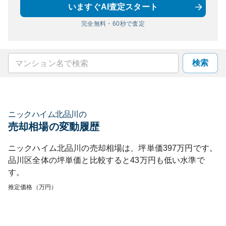
いますぐAI査定スタート
完全無料・60秒で査定
検索
ニックハイム北品川
の
売却相場の変動履歴
ニックハイム北品川
の売却相場は、坪単価
397
万円です。
品川区
全体の坪単価と比較すると
43
万円も
低い
水準で
す。
推定価格（万円）