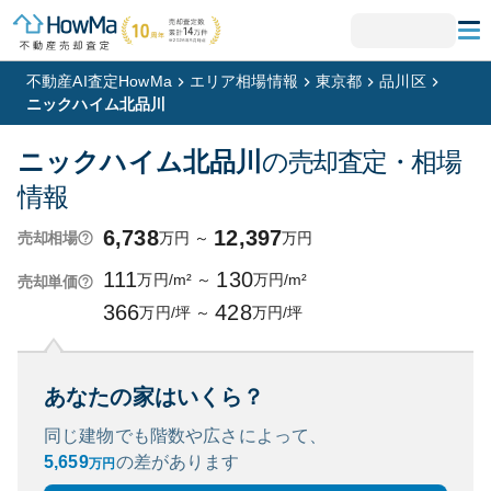
不動産AI査定HowMa
エリア相場情報
東京都
品川区
ニックハイム北品川
ニックハイム北品川
の売却査定・相場
情報
6,738
12,397
万円
～
万円
売却相場
111
130
万円/m²
～
万円/m²
売却単価
366
428
万円/坪
～
万円/坪
あなたの家はいくら？
同じ建物でも階数や広さによって、
5,659
の
差があります
万円