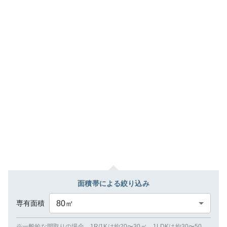
面積帯による絞り込み
専有面積
80
㎡
※一般的な間取りの場合、1R/1Kは約20〜30㎡、1LDKは約30〜50