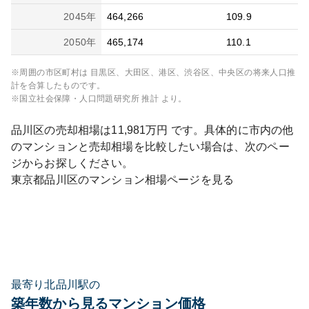
2045
年
464,266
109.9
2050
年
465,174
110.1
※周囲の市区町村は
目黒区、大田区、港区、渋谷区、中央区
の将来人口推
計を合算したものです。
※国立社会保障・人口問題研究所 推計 より。
品川区
の売却相場は
11,981
万円 です。具体的に市内の他
のマンションと売却相場を比較したい場合は、次のペー
ジからお探しください。
東京都
品川区
のマンション相場ページを見る
最寄り北品川駅の
築年数から見るマンション価格