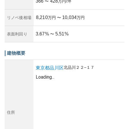
366
428
〜
万円/坪
8,210
10,034
リノベ後相場
万円
〜
万円
3.67
%
5.51
%
表面利回り
〜
建物概要
北品川
２２−１７
東京都
品川区
Loading...
住所