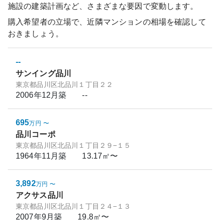
施設の建築計画など、さまざまな要因で変動します。
購入希望者の立場で、近隣マンションの相場を確認して
おきましょう。
--
サンイング品川
東京都品川区北品川１丁目２２
2006年12月
築
--
695
万円
〜
品川コーポ
東京都品川区北品川１丁目２９−１５
1964年11月
築
13.17㎡〜
3,892
万円
〜
アクサス品川
東京都品川区北品川１丁目２４−１３
2007年9月
築
19.8㎡〜