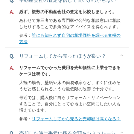
Q.
不動産会社の査定を信じて良いかわからない
必ず、複数の不動産会社の査定を比較しましょう。
A.
あわせて第三者である専門家や公的な相談窓口に相談
したりすることで多角的なアドバイスを得られます。
参考：
誰にも知られず自宅の相場価格を調べる究極の
方法
Q.
リフォームしてから売ったほうが良い？
リフォームでかかった費用を売却価格に上乗せできる
A.
ケースは稀です。
大抵の場合、壁紙や床の簡易修繕など、すぐに住めそ
うだと感じられるような最低限の改善で十分です。
最近では、購入後に自らリフォーム・リノベーション
することで、自分にとって心地よい空間にしたい人も
増えています。
参考：
リフォームしてから売ると売却額は高くなる？
Q.
売却した時に手元に残る金額をシミュレーシ