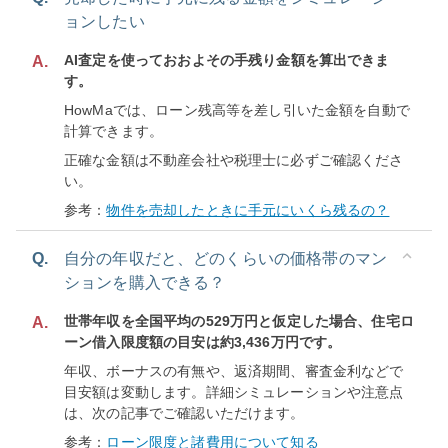
ョンしたい
AI査定を使っておおよその手残り金額を算出できま
A.
す。
HowMaでは、ローン残高等を差し引いた金額を自動で
計算できます。
正確な金額は不動産会社や税理士に必ずご確認くださ
い。
参考：
物件を売却したときに手元にいくら残るの？
Q.
自分の年収だと、どのくらいの価格帯のマン
ションを購入できる？
世帯年収を全国平均の529万円と仮定した場合、住宅ロ
A.
ーン借入限度額の目安は約3,436万円です。
年収、ボーナスの有無や、返済期間、審査金利などで
目安額は変動します。詳細シミュレーションや注意点
は、次の記事でご確認いただけます。
参考：
ローン限度と諸費用について知る