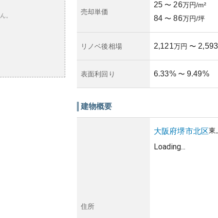
25
26
〜
万円/m²
売却単価
ん。
84
86
〜
万円/坪
2,121
2,593
リノベ後相場
万円
〜
6.33
%
9.49
%
表面利回り
〜
建物概要
東
大阪府
堺市北区
Loading...
住所