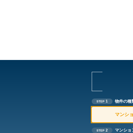
物件の種
1
STEP
マンシ
マンショ
2
STEP