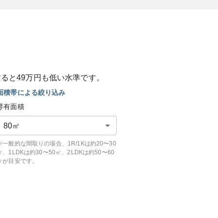
すると
49
万円も
低い
水準です。
面積帯による絞り込み
専有面積
80
㎡
※一般的な間取りの場合、1R/1Kは約20〜30
㎡、1LDKは約30〜50㎡、2LDKは約50〜60
㎡が目安です。