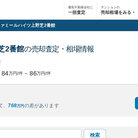
優良不動産会社に
マンションの
一括査定
売却相場をみる
ファミールハイツ上野芝2番館
芝2番館
の売却査定・相場情報
円
84
86
万円/坪
～
万円/坪
て、
768
の
差があります
万円
検索