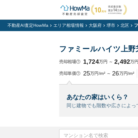
不動産AI査定HowMa
エリア相場情報
大阪府
堺市
北区
ファミールハイツ上野
1,724
2,492
万円
～
万
売却相場
25
26
万円/m²
～
万円/m²
売却単価
あなたの家はいくら？
同じ建物でも階数や広さによっ