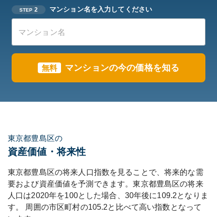
マンション名を入力してください
2
STEP
マンションの今の価格を知る
無料
東京都豊島区の
資産価値・将来性
東京都
豊島区
の将来人口指数を見ることで、将来的な需
要および資産価値を予測できます。
東京都
豊島区
の将来
人口は
2020
年を100とした場合、30年後に
109.2
となりま
す。
周囲の市区町村の
105.2
と比べて
高い
指数となって