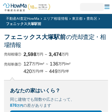
不動産AI査定HowMa
エリア相場情報
東京都
豊島区
フェニックス大塚駅前
フェニックス大塚駅前
の売却査定・相
場情報
2,598
3,474
万円
～
万円
売却相場
127
136
万円/m²
～
万円/m²
売却単価
420
449
万円/坪
～
万円/坪
あなたの家はいくら？
同じ建物でも階数や広さによって、
876
の
差があります
万円