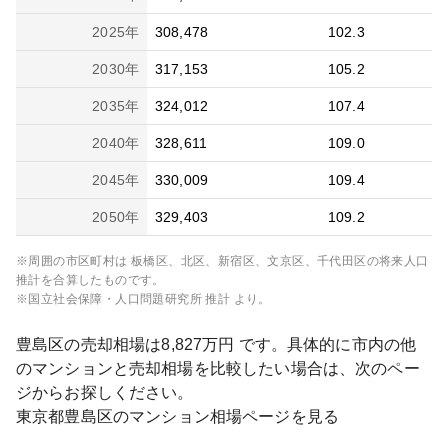
2025
年
308,478
102.3
2030
年
317,153
105.2
2035
年
324,012
107.4
2040
年
328,611
109.0
2045
年
330,009
109.4
2050
年
329,403
109.2
※周囲の市区町村は
板橋区、北区、新宿区、文京区、千代田区
の将来人口
推計を合算したものです。
※国立社会保障・人口問題研究所 推計 より。
豊島区
の売却相場は
8,827
万円 です。具体的に市内の他
のマンションと売却相場を比較したい場合は、次のペー
ジからお探しください。
東京都
豊島区
のマンション相場ページを見る