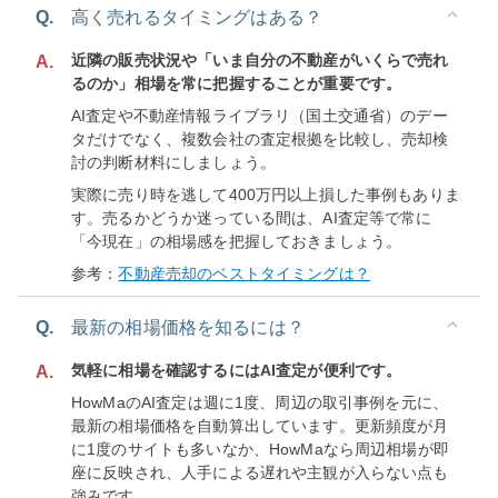
Q.
高く売れるタイミングはある？
近隣の販売状況や「いま自分の不動産がいくらで売れ
A.
るのか」相場を常に把握することが重要です。
AI査定や不動産情報ライブラリ（国土交通省）のデー
タだけでなく、複数会社の査定根拠を比較し、売却検
討の判断材料にしましょう。
実際に売り時を逃して400万円以上損した事例もありま
す。売るかどうか迷っている間は、AI査定等で常に
「今現在」の相場感を把握しておきましょう。
参考：
不動産売却のベストタイミングは？
Q.
最新の相場価格を知るには？
気軽に相場を確認するにはAI査定が便利です。
A.
HowMaのAI査定は週に1度、周辺の取引事例を元に、
最新の相場価格を自動算出しています。更新頻度が月
に1度のサイトも多いなか、HowMaなら周辺相場が即
座に反映され、人手による遅れや主観が入らない点も
強みです。