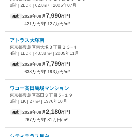
8階 | 2LDK | 62.8m² | 2005年07月
7,990
万円
2026年08月
売出
421
万円/坪
127
万円/m²
アトラス大塚南
東京都豊島区南大塚３丁目２３−４
4階 | 1LDK | 40.38m² | 2005年11月
7,799
万円
2026年08月
売出
638
万円/坪
193
万円/m²
ワコー高田馬場マンション
東京都豊島区高田３丁目５−１９
3階 | 1K | 27m² | 1976年10月
2,180
万円
2026年08月
売出
267
万円/坪
81
万円/m²
シティテラス目白