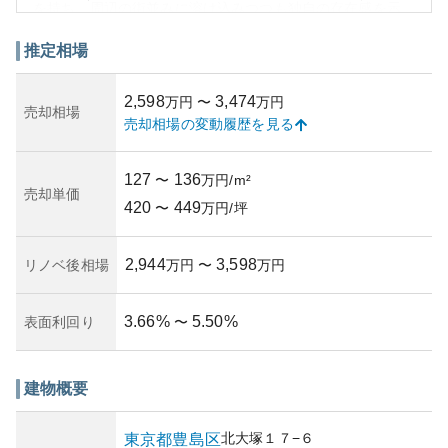
を持ち、周辺の街並みに溶け込みつつも独自の存在感を示
しています。ただし、築年数については特定情報がありま
せんが、一般的に日本の都市部のマンションとしては時間
推定相場
と共に管理状況が大きく資産価値に影響します。
周辺環境は交通の要所でありながら、静かな雰囲気も漂う
2,598
3,474
万円
〜
万円
地域で、生活に必要なスーパーや飲食店が充実していま
売却相場
売却相場の変動履歴を見る
す。大塚駅周辺は飲食や娯楽、カフェなどの日常生活を充
実させるスポットがあり、利便性が高いです。この地理的
位置と経済性、そして建物の耐久性が組み合わさること
127
136
〜
万円/m²
で、購入希望者にとっては将来性のある資産と言えるでし
売却単価
420
449
ょう。所有リスクについても、豊島区自体が教育や公共サ
〜
万円/坪
ービスの整ったエリアですので、大きなリスクは生じにく
いと考えられます。しかし、今後の不動産市況による影響
2,944
3,598
リノベ後相場
万円
〜
万円
も考慮する必要があります。
3.66
%
5.50
%
表面利回り
〜
建物概要
北大塚
１７−６
東京都
豊島区