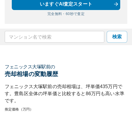
いますぐAI査定スタート
完全無料・60秒で査定
検索
フェニックス大塚駅前
の
売却相場の変動履歴
フェニックス大塚駅前
の売却相場は、坪単価
435
万円で
す。
豊島区
全体の坪単価と比較すると
86
万円も
高い
水準
です。
推定価格（万円）