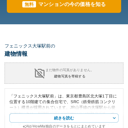
マンションの今の価格を知る
無料
フェニックス大塚駅前の
建物情報
まだ物件の写真がありません。
建物写真を寄稿する
「フェニックス大塚駅前」は、東京都豊島区北大塚1丁目に
位置する10階建ての集合住宅で、SRC（鉄骨鉄筋コンクリ
ート）構造が採用されています。JR山手線の大塚駅から徒
歩圏内にあり、利便性の高いロケーションが魅力です。そ
続きを読む
のため、交通の便が良く、特に通勤や通学に適していま
す。マンション自体の外観はモダンでシンプルなデザイン
AIがHowMa独自のデータをもとにまとめています