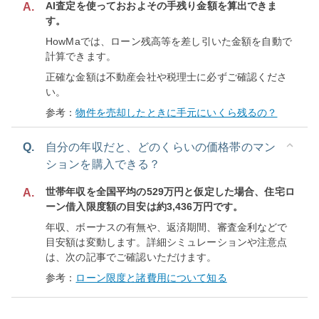
AI査定を使っておおよその手残り金額を算出できま
A.
す。
HowMaでは、ローン残高等を差し引いた金額を自動で
計算できます。
正確な金額は不動産会社や税理士に必ずご確認くださ
い。
参考：
物件を売却したときに手元にいくら残るの？
Q.
自分の年収だと、どのくらいの価格帯のマン
ションを購入できる？
世帯年収を全国平均の529万円と仮定した場合、住宅ロ
A.
ーン借入限度額の目安は約3,436万円です。
年収、ボーナスの有無や、返済期間、審査金利などで
目安額は変動します。詳細シミュレーションや注意点
は、次の記事でご確認いただけます。
参考：
ローン限度と諸費用について知る