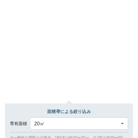
面積帯による絞り込み
専有面積
20
㎡
※一般的な間取りの場合、1R/1Kは約20〜30㎡、1LDKは約30〜50