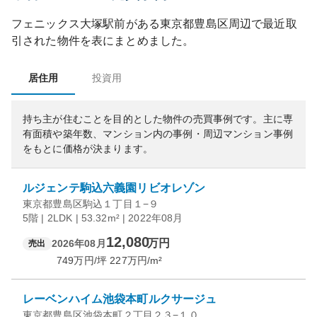
フェニックス大塚駅前
がある
東京都
豊島区
周辺で最近取
引された物件を表にまとめました。
居住用
投資用
持ち主が住むことを目的とした物件の売買事例です。
主に専
有面積や築年数、マンション内の事例・周辺マンション事例
をもとに価格が決まります。
ルジェンテ駒込六義園リビオレゾン
東京都豊島区駒込１丁目１−９
5階 | 2LDK | 53.32m² | 2022年08月
12,080
万円
2026年08月
売出
749
万円/坪
227
万円/m²
レーベンハイム池袋本町ルクサージュ
東京都豊島区池袋本町２丁目２３−１０