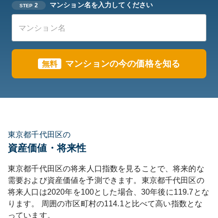
マンション名を入力してください
2
STEP
マンションの今の価格を知る
無料
東京都千代田区の
資産価値・将来性
東京都
千代田区
の将来人口指数を見ることで、将来的な
需要および資産価値を予測できます。
東京都
千代田区
の
将来人口は
2020
年を100とした場合、30年後に
119.7
とな
ります。
周囲の市区町村の
114.1
と比べて
高い
指数とな
っています。