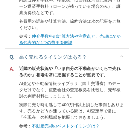
内訳は仲介手数料、印紙税、抵当権抹消登記費用・ロ
ーン返済手数料（ローンが残っている場合のみ）、譲
渡所得税などです。
各費用の詳細や計算方法、節約方法は次の記事をご覧
ください。
参考：
仲介手数料の計算方法や注意点と、売却にかか
る代表的な4つの費用を解説
Q.
高く売れるタイミングはある？
近隣の販売状況や「いま自分の不動産がいくらで売れ
A.
るのか」相場を常に把握することが重要です。
AI査定や不動産情報ライブラリ（国土交通省）のデー
タだけでなく、複数会社の査定根拠を比較し、売却検
討の判断材料にしましょう。
実際に売り時を逃して400万円以上損した事例もありま
す。売るかどうか迷っている間は、AI査定等で常に
「今現在」の相場感を把握しておきましょう。
参考：
不動産売却のベストタイミングは？