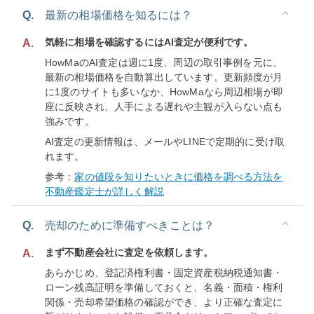
Q.
最新の相場価格を知るには？
気軽に相場を確認するにはAI査定が便利です。
A.
HowMaのAI査定は週に1度、周辺の取引事例を元に、
最新の相場価格を自動算出しています。更新頻度が月
に1度のサイトも多いなか、HowMaなら周辺相場が即
座に反映され、人手による遅れや主観が入らない点も
強みです。
AI査定の更新情報は、メールやLINEで定期的に受け取
れます。
参考：
家の値段を知りたいときに価格を調べる方法を
不動産鑑定士が詳しく解説
Q.
売却のために準備すべきことは？
まず不動産会社に査定を依頼します。
A.
あらかじめ、登記済権利書・固定資産税納税通知書・
ローン残高証明を準備しておくと、名義・面積・権利
関係・売却希望価格の確認ができ、より正確な査定に