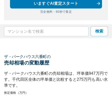
いますぐAI査定スタート
完全無料・60秒で査定
検索
ザ・パークハウス六番町
の
売却相場の変動履歴
ザ・パークハウス六番町
の売却相場は、坪単価
947
万円で
す。
千代田区
全体の坪単価と比較すると
275
万円も
高い
水
準です。
推定価格（万円）