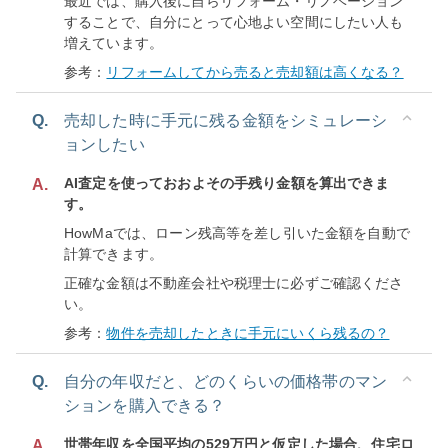
最近では、購入後に自らリフォーム・リノベーション
することで、自分にとって心地よい空間にしたい人も
増えています。
参考：
リフォームしてから売ると売却額は高くなる？
Q.
売却した時に手元に残る金額をシミュレーシ
ョンしたい
AI査定を使っておおよその手残り金額を算出できま
A.
す。
HowMaでは、ローン残高等を差し引いた金額を自動で
計算できます。
正確な金額は不動産会社や税理士に必ずご確認くださ
い。
参考：
物件を売却したときに手元にいくら残るの？
Q.
自分の年収だと、どのくらいの価格帯のマン
ションを購入できる？
世帯年収を全国平均の529万円と仮定した場合、住宅ロ
A.