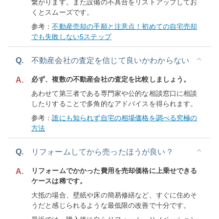
繋がります。また設備の不具合をリストアップしてお
くとスムーズです。
参考：
不動産売却の手順と注意点！初めての自宅売却
でも失敗しない5ステップ
Q.
不動産会社の査定を信じて良いかわからない
必ず、複数の不動産会社の査定を比較しましょう。
A.
あわせて第三者である専門家や公的な相談窓口に相談
したりすることで多角的なアドバイスを得られます。
参考：
誰にも知られず自宅の相場価格を調べる究極の
方法
Q.
リフォームしてから売ったほうが良い？
リフォームでかかった費用を売却価格に上乗せできる
A.
ケースは稀です。
大抵の場合、壁紙や床の簡易修繕など、すぐに住めそ
うだと感じられるような最低限の改善で十分です。