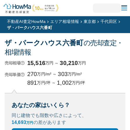
不動産AI査定HowMa
エリア相場情報
東京都
千代田区
ザ・パークハウス六番町
ザ・パークハウス六番町
の売却査定・
相場情報
15,516
30,210
万円
～
万円
売却相場
270
303
万円/m²
～
万円/m²
売却単価
891
1,002
万円/坪
～
万円/坪
あなたの家はいくら？
同じ建物でも階数や広さによって、
14,693
の
差があります
万円