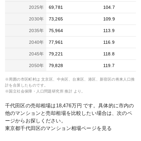
2025
年
69,781
104.7
2030
年
73,265
109.9
2035
年
75,964
113.9
2040
年
77,961
116.9
2045
年
79,221
118.8
2050
年
79,828
119.7
※周囲の市区町村は
文京区、中央区、台東区、港区、新宿区
の将来人口推
計を合算したものです。
※国立社会保障・人口問題研究所 推計 より。
千代田区
の売却相場は
18,476
万円 です。具体的に市内の
他のマンションと売却相場を比較したい場合は、次のペ
ージからお探しください。
東京都
千代田区
のマンション相場ページを見る