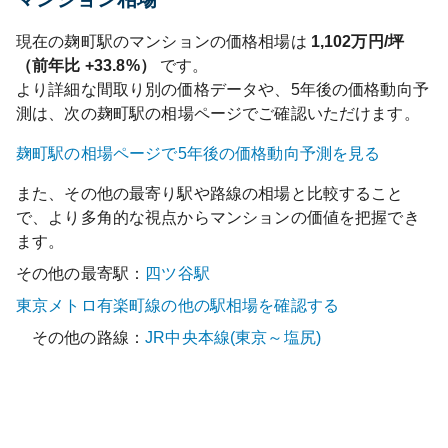
現在の
麹町
駅のマンションの価格相場は
1,102
万円/坪
（前年比
+33.8%
）
です。
より詳細な間取り別の価格データや、5年後の価格動向予
測は、次の
麹町
駅の相場ページでご確認いただけます。
麹町
駅の相場ページで5年後の価格動向予測を見る
また、その他の最寄り駅や路線の相場と比較すること
で、より多角的な視点からマンションの価値を把握でき
ます。
その他の最寄駅：
四ツ谷
駅
東京メトロ有楽町線
の他の駅相場を確認する
その他の路線：
JR中央本線(東京～塩尻)