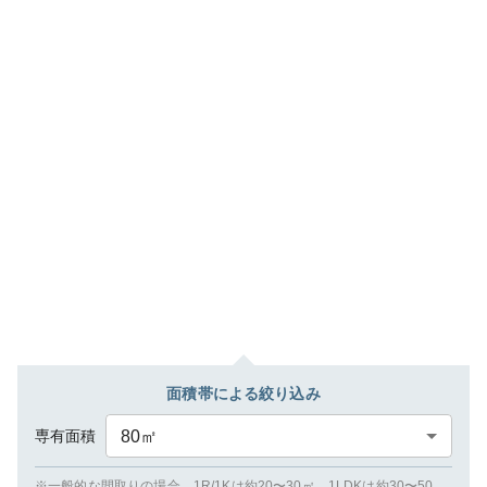
面積帯による絞り込み
専有面積
80
㎡
※一般的な間取りの場合、1R/1Kは約20〜30㎡、1LDKは約30〜50