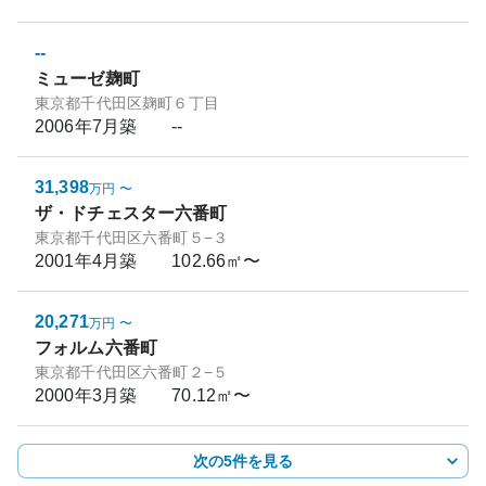
--
ミューゼ麹町
東京都千代田区麹町６丁目
2006年7月
築
--
31,398
万円
〜
ザ・ドチェスター六番町
東京都千代田区六番町５−３
2001年4月
築
102.66㎡〜
20,271
万円
〜
フォルム六番町
東京都千代田区六番町２−５
2000年3月
築
70.12㎡〜
次の5件を見る