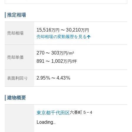
ます。
周辺環境は、千代田区の中心にあって都心へのアクセスが
極めて良く、交通利便性に優れています。近隣には公園や
推定相場
商業施設が充実しており、生活に必要な施設が徒歩圏内に
そろっています。資産性においては、都心の一等地に位置
15,516
30,210
万円
〜
万円
することから将来的な価値の安定性が期待されます。ただ
売却相場
売却相場の変動履歴を見る
し、都心にあるため、地価の上下動による影響を受けやす
く、その辺りが所有リスクと言えるでしょう。
築年数や管理状況についての詳細な情報は確認できません
270
303
〜
万円/m²
でしたが、高級マンションにふさわしい管理体制が整備さ
売却単価
891
1,002
れていることが期待されます。
〜
万円/坪
2.95
%
4.43
%
表面利回り
〜
建物概要
六番町
５−４
東京都
千代田区
Loading...