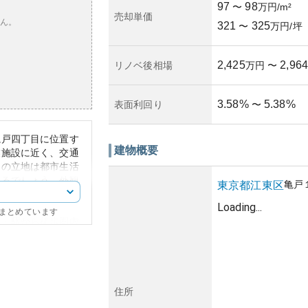
97
98
〜
万円/m²
売却単価
ん。
321
325
〜
万円/坪
2,425
2,964
リノベ後相場
万円
〜
3.58
%
5.38
%
表面利回り
〜
亀戸四丁目に位置す
建物概要
業施設に近く、交通
この立地は都市生活
えるでしょう。外観
亀戸
東京都
江東区
、住む方々にスタイ
Loading...
にまとめています
町」駅から徒歩圏内
辺のインフラの充実
㎡台後半からの広さ
セスも良好なため、
見込まれます。
有の地価変動リスク
住所
の地域は商業施設や