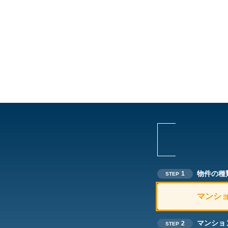
物件の種
1
STEP
マンシ
マンショ
2
STEP