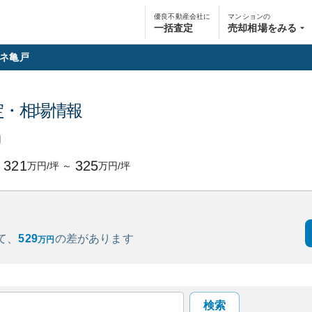
優良不動産会社に
マンションの
一括査定
売却相場をみる
ネ亀戸
定・相場情報
円
321
325
万円/坪
～
万円/坪
て、
529
の
差があります
万円
検索