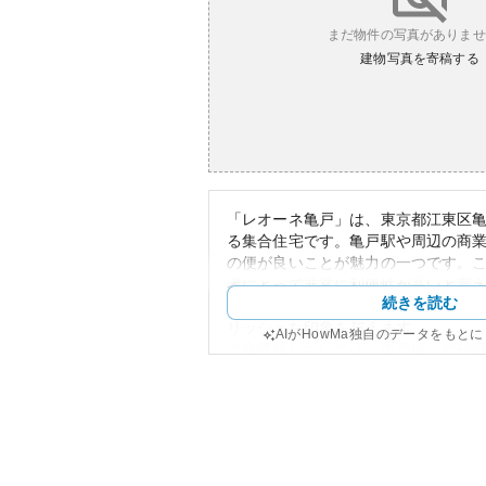
まだ物件の写真がありませ
建物写真を寄稿する
「レオーネ亀戸」は、東京都江東区
る集合住宅です。亀戸駅や周辺の商
の便が良いことが魅力の一つです。
者にとって非常に利便性が高いと言
続きを読む
は現代的で洒落たデザインが施され
リッシュな印象を与えます。
AIがHowMa独自のデータをもと
資産価値については、東西線「南砂
のマンションとして比較的高く、周
度がその価値を裏付けています。30
の部屋が主流で、東京都心へのアク
賃貸物件としての需要も高いことが
所有リスクの観点からは、都心部特
を考慮する必要がありますが、亀戸