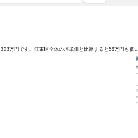
価
323
万円です。
江東区
全体の坪単価と比較すると
56
万円も
低