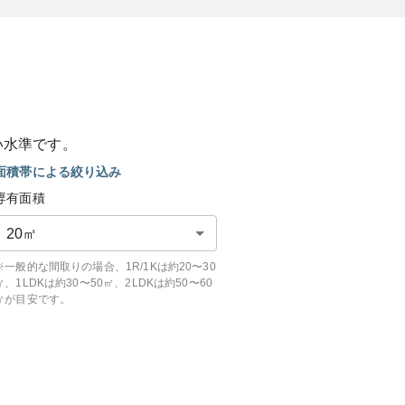
い
水準です。
面積帯による絞り込み
専有面積
20
㎡
※一般的な間取りの場合、1R/1Kは約20〜30
㎡、1LDKは約30〜50㎡、2LDKは約50〜60
㎡が目安です。