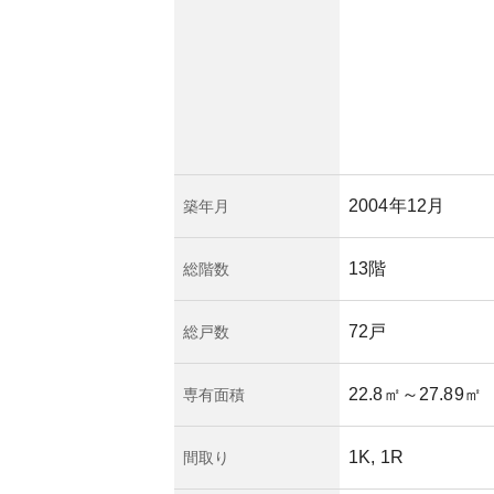
の安定性が期待でき
クの変動もあるた
確認することが推奨
2004年12月
築年月
13階
総階数
72戸
総戸数
22.8㎡
～27.89㎡
専有面積
1K, 1R
間取り