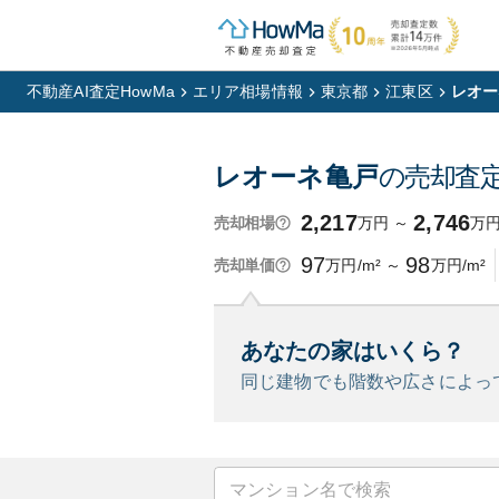
不動産AI査定HowMa
エリア相場情報
東京都
江東区
レオー
レオーネ亀戸
の売却査
2,217
2,746
万円
～
万
売却相場
97
98
万円/m²
～
万円/m²
売却単価
あなたの家はいくら？
同じ建物でも階数や広さによっ