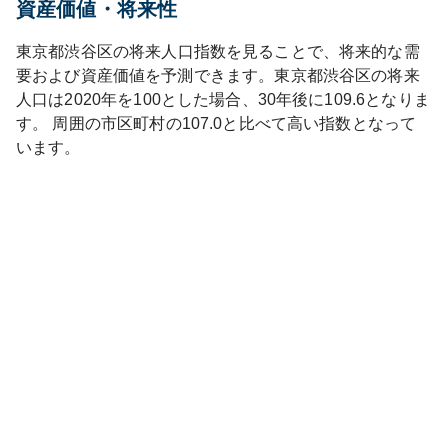
資産価値・将来性
東京都
渋谷区
の将来人口指数を見ることで、将来的な需
要および資産価値を予測できます。
東京都
渋谷区
の将来
人口は
2020
年を100とした場合、30年後に
109.6
となりま
す。
周囲の市区町村の
107.0
と比べて
高い
指数となって
います。