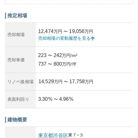
より資産価値は安定しており、将来的な売却時にも有利に
働く可能性があります。一方で、築年数や管理状況によっ
ては所有リスクが伴うことも考えられます。特に修繕の内
推定相場
容や共用部分の管理状況は確認が必要です。マンションの
老朽化や大規模修繕に備えた費用の積立状況が不十分であ
12,474
19,056
万円
〜
万円
れば、それが劣化のサインとなることもあります。しか
売却相場
売却相場の変動履歴を見る
し、その立地と現代的な設計から持続的に資産性を維持で
きる条件が整っている場合も多いです。
223
242
〜
万円/m²
売却単価
737
800
〜
万円/坪
14,529
17,758
リノベ後相場
万円
〜
万円
3.30
%
4.96
%
表面利回り
〜
建物概要
東
７−３
東京都
渋谷区