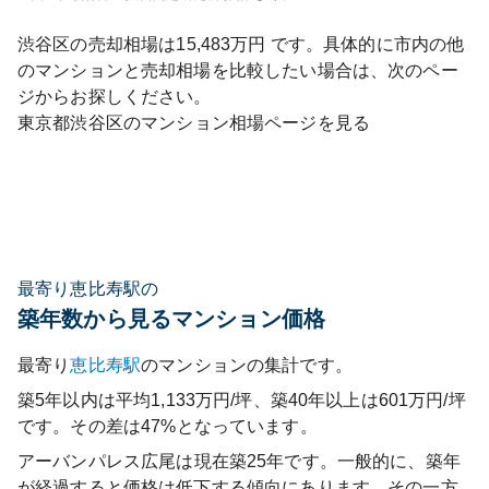
渋谷区
の売却相場は
15,483
万円 です。具体的に市内の他
のマンションと売却相場を比較したい場合は、次のペー
ジからお探しください。
東京都
渋谷区
のマンション相場ページを見る
最寄り恵比寿駅の
築年数から見るマンション価格
最寄り
恵比寿
駅
のマンションの集計です。
築5年以内は平均1,133万円/坪、築40年以上は601万円/坪
です。その差は47%となっています。
アーバンパレス広尾
は現在築
25
年です。一般的に、築年
が経過すると価格は低下する傾向にあります。その一方