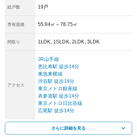
19戸
総戸数
55.94㎡
～78.75㎡
専有面積
1LDK, 1SLDK, 2LDK, 3LDK
間取り
JR山手線
恵比寿
駅
徒歩14分
東急東横線
渋谷
駅
徒歩14分
アクセス
東京メトロ銀座線
表参道
駅
徒歩14分
東京メトロ日比谷線
広尾
駅
徒歩14分
さらに詳細を見る