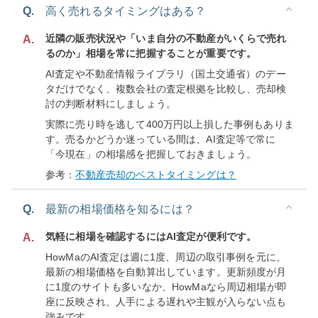
Q.
高く売れるタイミングはある？
近隣の販売状況や「いま自分の不動産がいくらで売れ
A.
るのか」相場を常に把握することが重要です。
AI査定や不動産情報ライブラリ（国土交通省）のデー
タだけでなく、複数会社の査定根拠を比較し、売却検
討の判断材料にしましょう。
実際に売り時を逃して400万円以上損した事例もありま
す。売るかどうか迷っている間は、AI査定等で常に
「今現在」の相場感を把握しておきましょう。
参考：
不動産売却のベストタイミングは？
Q.
最新の相場価格を知るには？
気軽に相場を確認するにはAI査定が便利です。
A.
HowMaのAI査定は週に1度、周辺の取引事例を元に、
最新の相場価格を自動算出しています。更新頻度が月
に1度のサイトも多いなか、HowMaなら周辺相場が即
座に反映され、人手による遅れや主観が入らない点も
強みです。