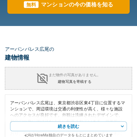
マンションの今の価格を知る
無料
アーバンパレス広尾の
建物情報
まだ物件の写真がありません。
建物写真を寄稿する
アーバンパレス広尾は、東京都渋谷区東4丁目に位置するマ
ンションで、周辺環境は交通の利便性が高く、様々な施設
へのアクセスが良好です。外観は洗練されたデザインで、
都会の一角に溶け込むように配置されています。資産性に
続きを読む
関しては、立地条件がとても良いため、高い評価を受けて
おり、中古市場においても一定の人気があります。これに
AIがHowMa独自のデータをもとにまとめています