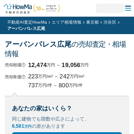
不動産AI査定HowMa
エリア相場情報
東京都
渋谷区
アーバンパレス広尾
アーバンパレス広尾
の売却査定・相場
情報
12,474
19,056
万円
～
万円
売却相場
223
242
万円/m²
～
万円/m²
売却単価
737
800
万円/坪
～
万円/坪
あなたの家はいくら？
同じ建物でも階数や広さによって、
6,581
の
差があります
万円