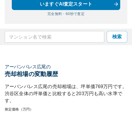
いますぐAI査定スタート
完全無料・60秒で査定
検索
アーバンパレス広尾
の
売却相場の変動履歴
アーバンパレス広尾
の売却相場は、坪単価
769
万円です。
渋谷区
全体の坪単価と比較すると
203
万円も
高い
水準で
す。
推定価格（万円）