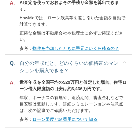
AI査定を使っておおよその手残り金額を算出できま
A.
す。
HowMaでは、ローン残高等を差し引いた金額を自動で
計算できます。
正確な金額は不動産会社や税理士に必ずご確認くださ
い。
参考：
物件を売却したときに手元にいくら残るの？
Q.
自分の年収だと、どのくらいの価格帯のマン
ションを購入できる？
世帯年収を全国平均の529万円と仮定した場合、住宅ロ
A.
ーン借入限度額の目安は約3,436万円です。
年収、ボーナスの有無や、返済期間、審査金利などで
目安額は変動します。詳細シミュレーションや注意点
は、次の記事でご確認いただけます。
参考：
ローン限度と諸費用について知る