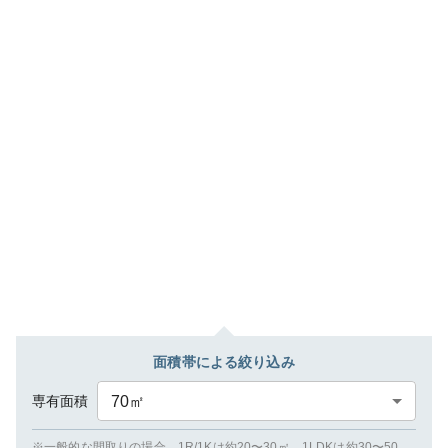
面積帯による絞り込み
専有面積
70
㎡
※一般的な間取りの場合、1R/1Kは約20〜30㎡、1LDKは約30〜50