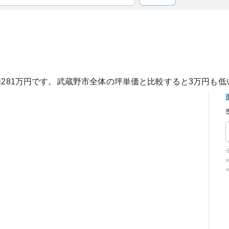
価
281
万円です。
武蔵野市
全体の坪単価と比較すると
3
万円も
低