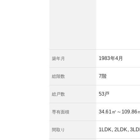
みも考慮された方が
期待できる一方で、
ると、設備更新への
が日勤体制であるこ
対応可能ですが、購
況も含めた確認がお
1983年4月
築年月
7階
総階数
53戸
総戸数
34.61㎡
～109.86
専有面積
1LDK, 2LDK, 3LD
間取り