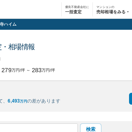
優良不動産会社に
マンションの
一括査定
売却相場をみる
寺ハイム
定・相場情報
円
279
283
万円/坪
～
万円/坪
て、
6,493
の
差があります
万円
検索