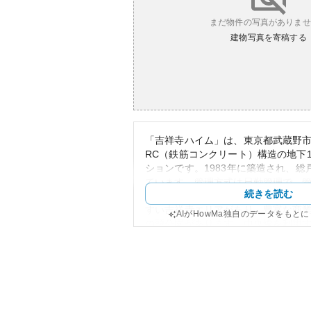
まだ物件の写真がありませ
建物写真を寄稿する
「吉祥寺ハイム」は、東京都武蔵野
RC（鉄筋コンクリート）構造の地下
ションです。1983年に築造され、総
ています。管理方式は日勤管理で、
続きを読む
ると考えられます。周辺には東京都
すい吉祥寺エリアがあり、豊富な商
AIがHowMa独自のデータをもと
の頭公園があります。中央線を利用
要エリアへもスムーズに行ける利便
えます。
外観は築年数相応の風格があり、経
感じられるデザインです。資産性と
う土地自体の人気から高評価を得や
ての側面もあります。ただし、築40