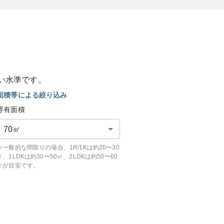
い
水準です。
面積帯による絞り込み
専有面積
70
㎡
※一般的な間取りの場合、1R/1Kは約20〜30
㎡、1LDKは約30〜50㎡、2LDKは約50〜60
㎡が目安です。