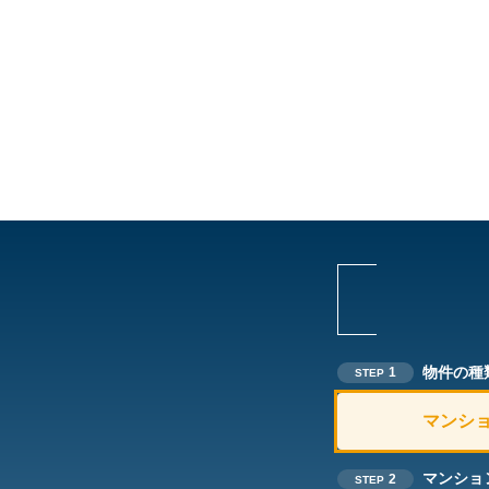
物件の種
1
STEP
マンシ
マンショ
2
STEP