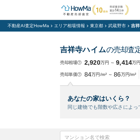
不動産AI査定HowMa
エリア相場情報
東京都
武蔵野市
吉祥
吉祥寺ハイム
の売却査
2,920
9,414
万円
～
万
売却相場
84
86
万円/m²
～
万円/m²
売却単価
あなたの家はいくら？
同じ建物でも階数や広さによっ