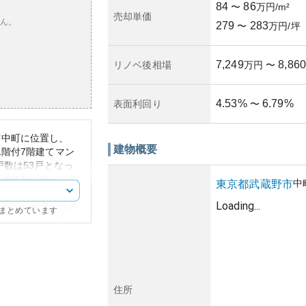
84
86
〜
万円/m²
売却単価
ん。
279
283
〜
万円/坪
7,249
8,860
リノベ後相場
万円
〜
4.53
%
6.79
%
表面利回り
〜
市中町に位置し、
建物概要
1階付7階建てマン
戸数は53戸となっ
管理体制が整ってい
中
東京都
武蔵野市
心へもアクセスしや
Loading...
業施設や緑豊かな井
にまとめています
することで、都内主
性がほかの特徴とい
年により落ち着きが
しては、吉祥寺とい
すく、安定資産とし
住所
年を超えているため