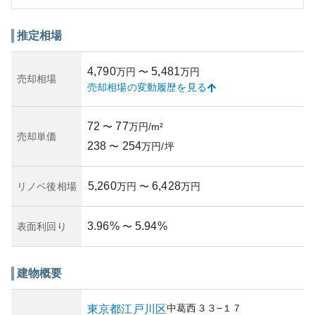
ては、この地域の不動産価格が安定しており、中長期的な
資産価値の維持が期待できます。一方、所有リスクとして
は江戸川区は江東区に近接しているため、近年の地震や洪
推定相場
水に対する備えが必要です。しかし、適切な保険や管理体
制を整えることでこれらのリスクは軽減できます。物件の
4,790
5,481
万円
〜
万円
管理状況については、購入前に管理状態の確認をお勧めし
売却相場
売却相場の変動履歴を見る
ます。築年数などの詳細情報を元に資産性を考慮すること
が望ましいです。
72
77
〜
万円/m²
売却単価
238
254
〜
万円/坪
5,260
6,428
リノベ後相場
万円
〜
万円
3.96
%
5.94
%
表面利回り
〜
建物概要
中葛西
３３−１７
東京都
江戸川区