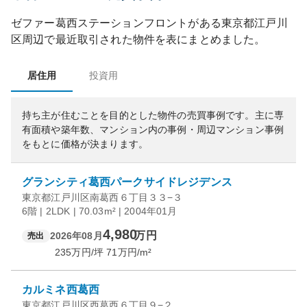
ゼファー葛西ステーションフロント
がある
東京都
江戸川
区
周辺で最近取引された物件を表にまとめました。
居住用
投資用
持ち主が住むことを目的とした物件の売買事例です。
主に専
有面積や築年数、マンション内の事例・周辺マンション事例
をもとに価格が決まります。
グランシティ葛西パークサイドレジデンス
東京都江戸川区南葛西６丁目３３−３
6階 | 2LDK | 70.03m² | 2004年01月
4,980
万円
2026年08月
売出
235
万円/坪
71
万円/m²
カルミネ西葛西
東京都江戸川区西葛西６丁目９−２