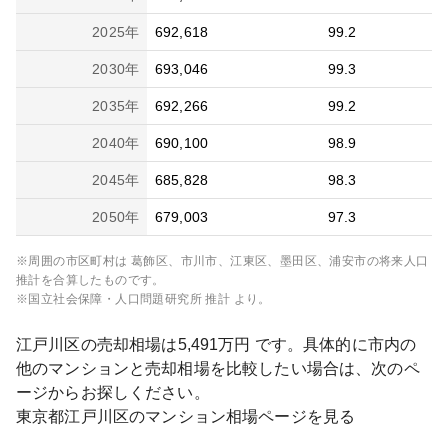
2025
年
692,618
99.2
2030
年
693,046
99.3
2035
年
692,266
99.2
2040
年
690,100
98.9
2045
年
685,828
98.3
2050
年
679,003
97.3
※周囲の市区町村は
葛飾区、市川市、江東区、墨田区、浦安市
の将来人口
推計を合算したものです。
※国立社会保障・人口問題研究所 推計 より。
江戸川区
の売却相場は
5,491
万円 です。具体的に市内の
他のマンションと売却相場を比較したい場合は、次のペ
ージからお探しください。
東京都
江戸川区
のマンション相場ページを見る