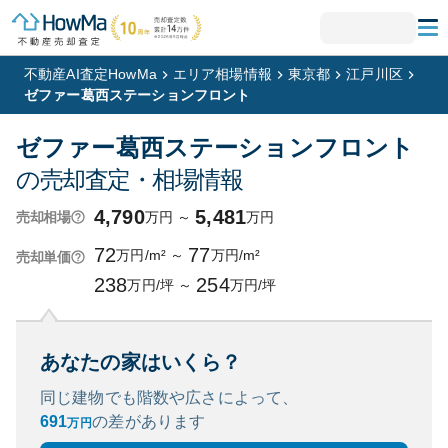
不動産AI査定HowMa
エリア相場情報
東京都
江戸川区
ゼファー葛西ステーションフロント
ゼファー葛西ステーションフロント
の売却査定・相場情報
4,790
5,481
万円
～
万円
売却相場
72
77
万円/m²
～
万円/m²
売却単価
238
254
万円/坪
～
万円/坪
あなたの家はいくら？
同じ建物でも階数や広さによって、
691
の
差があります
万円