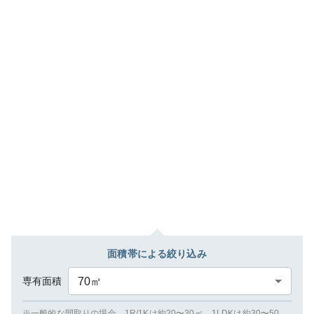
面積帯による絞り込み
専有面積
70
㎡
※一般的な間取りの場合、1R/1Kは約20〜30㎡、1LDKは約30〜50