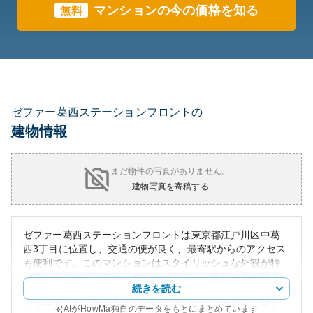
マンションの今の価格を知る
無料
ゼファー葛西ステーションフロントの
建物情報
まだ物件の写真がありません。
建物写真を寄稿する
ゼファー葛西ステーションフロントは東京都江戸川区中葛
西3丁目に位置し、交通の便が良く、最寄駅からのアクセス
も便利です。このマンションはスタイリッシュな外観が特
徴で、周囲には商業施設や公園が点在し、活気のある環境
続きを読む
を楽しむことができます。周辺は治安が比較的良く、ファ
ミリー層にも人気のあるエリアです。物件の資産性に関し
AIがHowMa独自のデータをもとにまとめています