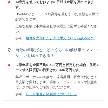
AI査定を使っておおよその手残り金額を算出できま
A.
す。
HowMaでは、ローン残高等を差し引いた金額を自動で
計算できます。
正確な金額は不動産会社や税理士に必ずご確認くださ
い。
参考：
物件を売却したときに手元にいくら残るの？
Q.
自分の年収だと、どのくらいの価格帯のマン
ションを購入できる？
世帯年収を全国平均の529万円と仮定した場合、住宅ロ
A.
ーン借入限度額の目安は約3,436万円です。
年収、ボーナスの有無や、返済期間、審査金利などで
目安額は変動します。詳細シミュレーションや注意点
は、次の記事でご確認いただけます。
参考：
ローン限度と諸費用について知る