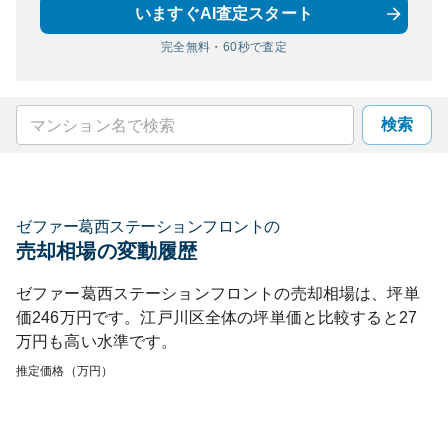
いますぐAI査定スタート
完全無料・60秒で査定
検索
ゼファー葛西ステーションフロント
の
売却相場の変動履歴
ゼファー葛西ステーションフロント
の売却相場は、坪単
価
246
万円です。
江戸川区
全体の坪単価と比較すると
27
万円も
高い
水準です。
推定価格（万円）