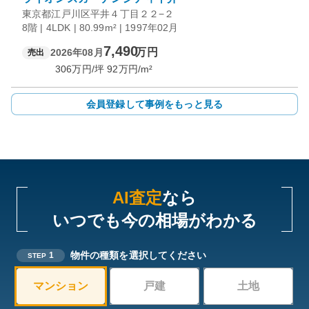
東京都江戸川区平井４丁目２２−２
8階 | 4LDK | 80.99m² | 1997年02月
7,490
万円
2026年08月
売出
306
万円/坪
92
万円/m²
会員登録して事例をもっと見る
AI査定
なら
いつでも今の相場がわかる
物件の種類を選択してください
1
STEP
マンション
戸建
土地