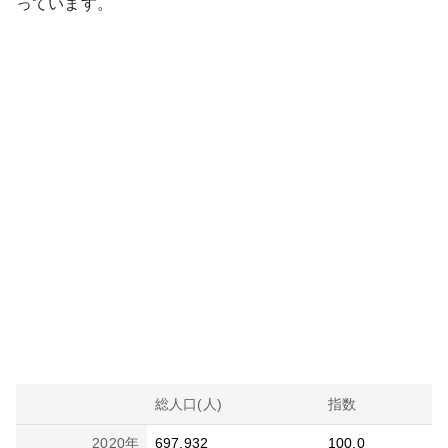
っています。
総人口(人)
指数
2020
年
697,932
100.0