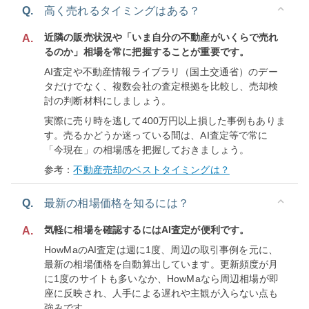
Q.
高く売れるタイミングはある？
近隣の販売状況や「いま自分の不動産がいくらで売れ
A.
るのか」相場を常に把握することが重要です。
AI査定や不動産情報ライブラリ（国土交通省）のデー
タだけでなく、複数会社の査定根拠を比較し、売却検
討の判断材料にしましょう。
実際に売り時を逃して400万円以上損した事例もありま
す。売るかどうか迷っている間は、AI査定等で常に
「今現在」の相場感を把握しておきましょう。
参考：
不動産売却のベストタイミングは？
Q.
最新の相場価格を知るには？
気軽に相場を確認するにはAI査定が便利です。
A.
HowMaのAI査定は週に1度、周辺の取引事例を元に、
最新の相場価格を自動算出しています。更新頻度が月
に1度のサイトも多いなか、HowMaなら周辺相場が即
座に反映され、人手による遅れや主観が入らない点も
強みです。