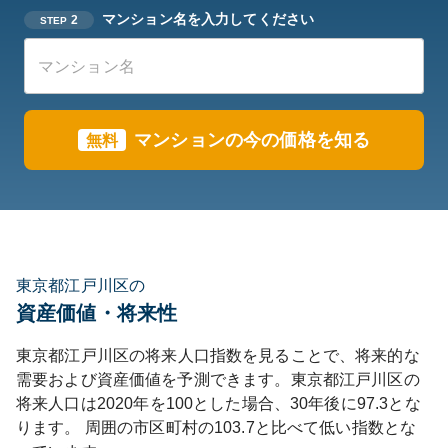
マンション名を入力してください
2
STEP
マンションの今の価格を知る
無料
東京都江戸川区の
資産価値・将来性
東京都
江戸川区
の将来人口指数を見ることで、将来的な
需要および資産価値を予測できます。
東京都
江戸川区
の
将来人口は
2020
年を100とした場合、30年後に
97.3
とな
ります。
周囲の市区町村の
103.7
と比べて
低い
指数とな