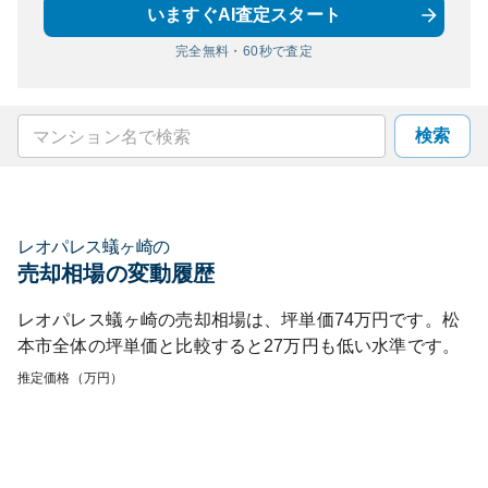
いますぐAI査定スタート
完全無料・60秒で査定
検索
レオパレス蟻ヶ崎
の
売却相場の変動履歴
レオパレス蟻ヶ崎
の売却相場は、坪単価
74
万円です。
松
本市
全体の坪単価と比較すると
27
万円も
低い
水準です。
推定価格（万円）