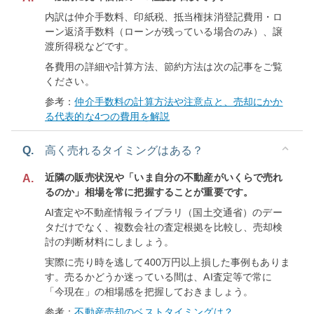
内訳は仲介手数料、印紙税、抵当権抹消登記費用・ロ
ーン返済手数料（ローンが残っている場合のみ）、譲
渡所得税などです。
各費用の詳細や計算方法、節約方法は次の記事をご覧
ください。
参考：
仲介手数料の計算方法や注意点と、売却にかか
る代表的な4つの費用を解説
Q.
高く売れるタイミングはある？
近隣の販売状況や「いま自分の不動産がいくらで売れ
A.
るのか」相場を常に把握することが重要です。
AI査定や不動産情報ライブラリ（国土交通省）のデー
タだけでなく、複数会社の査定根拠を比較し、売却検
討の判断材料にしましょう。
実際に売り時を逃して400万円以上損した事例もありま
す。売るかどうか迷っている間は、AI査定等で常に
「今現在」の相場感を把握しておきましょう。
参考：
不動産売却のベストタイミングは？