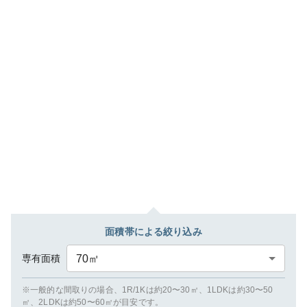
面積帯による絞り込み
専有面積
70
㎡
※一般的な間取りの場合、1R/1Kは約20〜30㎡、1LDKは約30〜50
㎡、2LDKは約50〜60㎡が目安です。