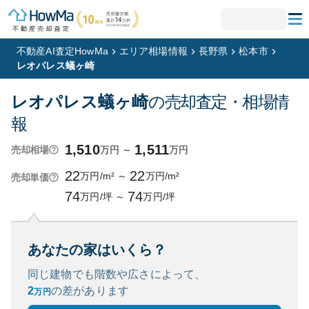
不動産AI査定HowMa
エリア相場情報
長野県
松本市
レオパレス蟻ヶ崎
レオパレス蟻ヶ崎
の売却査定・相場情
報
1,510
1,511
万円
～
万円
売却相場
22
22
万円/m²
～
万円/m²
売却単価
74
74
万円/坪
～
万円/坪
あなたの家はいくら？
同じ建物でも階数や広さによって、
2
の
差があります
万円