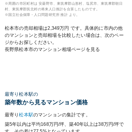
※周囲の市区町村は
安曇野市、東筑摩郡山形村、塩尻市、東筑摩郡朝日
村、東筑摩郡筑北村
の将来人口推計を合算したものです。
※国立社会保障・人口問題研究所 推計 より。
松本市
の売却相場は
2,349
万円 です。具体的に市内の他
のマンションと売却相場を比較したい場合は、次のペー
ジからお探しください。
長野県
松本市
のマンション相場ページを見る
最寄り松本駅の
築年数から見るマンション価格
最寄り
松本
駅
のマンションの集計です。
築5年以内は平均168万円/坪、築40年以上は38万円/坪で
す。その差は77.5%となっています。