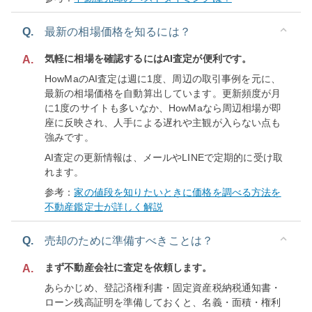
Q.
最新の相場価格を知るには？
気軽に相場を確認するにはAI査定が便利です。
A.
HowMaのAI査定は週に1度、周辺の取引事例を元に、
最新の相場価格を自動算出しています。更新頻度が月
に1度のサイトも多いなか、HowMaなら周辺相場が即
座に反映され、人手による遅れや主観が入らない点も
強みです。
AI査定の更新情報は、メールやLINEで定期的に受け取
れます。
参考：
家の値段を知りたいときに価格を調べる方法を
不動産鑑定士が詳しく解説
Q.
売却のために準備すべきことは？
まず不動産会社に査定を依頼します。
A.
あらかじめ、登記済権利書・固定資産税納税通知書・
ローン残高証明を準備しておくと、名義・面積・権利