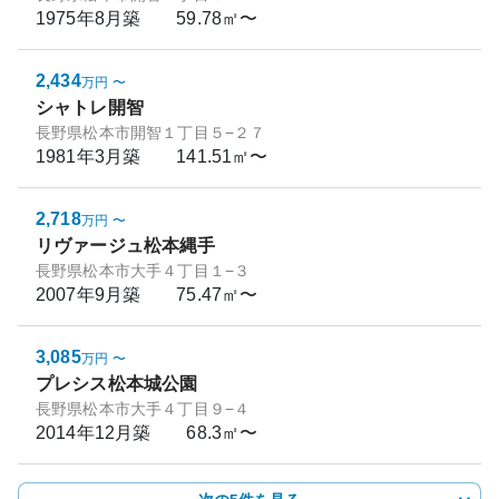
1975年8月
築
59.78㎡〜
2,434
万円
〜
シャトレ開智
長野県松本市開智１丁目５−２７
1981年3月
築
141.51㎡〜
2,718
万円
〜
リヴァージュ松本縄手
長野県松本市大手４丁目１−３
2007年9月
築
75.47㎡〜
3,085
万円
〜
プレシス松本城公園
長野県松本市大手４丁目９−４
2014年12月
築
68.3㎡〜