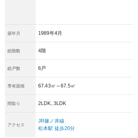
1989年4月
築年月
4階
総階数
6戸
総戸数
67.43㎡
～67.5㎡
専有面積
2LDK, 3LDK
間取り
JR篠ノ井線
アクセス
松本
駅
徒歩20分