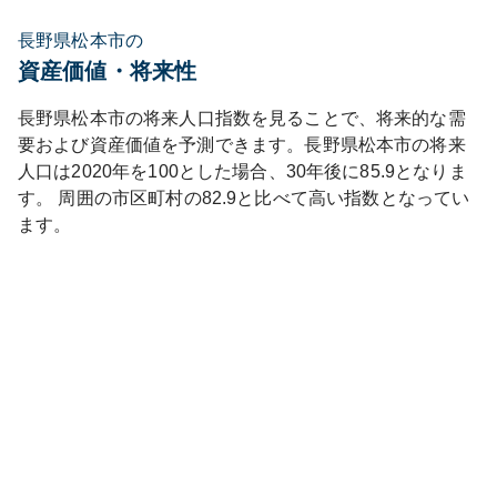
長野県松本市の
資産価値・将来性
長野県
松本市
の将来人口指数を見ることで、将来的な需
要および資産価値を予測できます。
長野県
松本市
の将来
人口は
2020
年を100とした場合、30年後に
85.9
となりま
す。
周囲の市区町村の
82.9
と比べて
高い
指数となってい
ます。