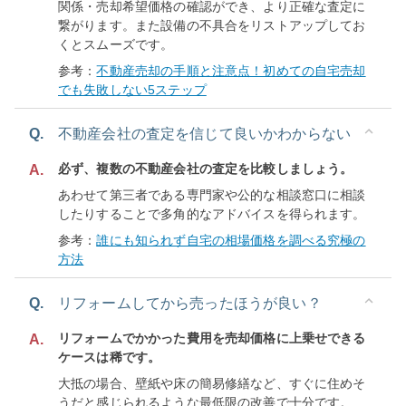
関係・売却希望価格の確認ができ、より正確な査定に
繋がります。また設備の不具合をリストアップしてお
くとスムーズです。
参考：
不動産売却の手順と注意点！初めての自宅売却
でも失敗しない5ステップ
Q.
不動産会社の査定を信じて良いかわからない
必ず、複数の不動産会社の査定を比較しましょう。
A.
あわせて第三者である専門家や公的な相談窓口に相談
したりすることで多角的なアドバイスを得られます。
参考：
誰にも知られず自宅の相場価格を調べる究極の
方法
Q.
リフォームしてから売ったほうが良い？
リフォームでかかった費用を売却価格に上乗せできる
A.
ケースは稀です。
大抵の場合、壁紙や床の簡易修繕など、すぐに住めそ
うだと感じられるような最低限の改善で十分です。