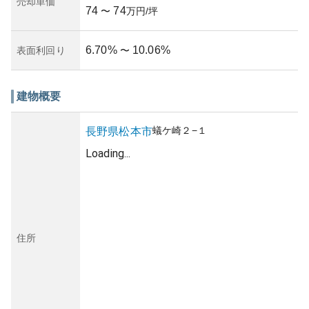
売却単価
74
74
〜
万円/坪
6.70
%
10.06
%
表面利回り
〜
建物概要
蟻ケ崎
２−１
長野県
松本市
Loading...
住所