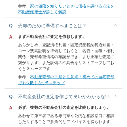
参考：
家の値段を知りたいときに価格を調べる方法を
不動産鑑定士が詳しく解説
Q.
売却のために準備すべきことは？
まず不動産会社に査定を依頼します。
A.
あらかじめ、登記済権利書・固定資産税納税通知書・
ローン残高証明を準備しておくと、名義・面積・権利
関係・売却希望価格の確認ができ、より正確な査定に
繋がります。また設備の不具合をリストアップしてお
くとスムーズです。
参考：
不動産売却の手順と注意点！初めての自宅売却
でも失敗しない5ステップ
Q.
不動産会社の査定を信じて良いかわからない
必ず、複数の不動産会社の査定を比較しましょう。
A.
あわせて第三者である専門家や公的な相談窓口に相談
したりすることで多角的なアドバイスを得られます。