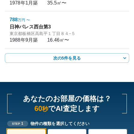
1978年1月
築
35.5㎡〜
788
万円
〜
日神パレス西台第3
東京都板橋区高島平１丁目８４−５
1988年9月
築
16.46㎡〜
次の5件を見る
あなたのお部屋の価格は？
60
でAI査定します
秒
物件の種類を選択してください
1
STEP