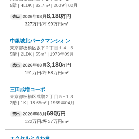
5階 | 4LDK | 82.7m² | 2009年02月
8,180
万円
2026年08月
売出
327
万円/坪
99
万円/m²
中銀城北パークマンシオン
東京都板橋区坂下２丁目１４−５
5階 | 2LDK | 55m² | 1973年09月
3,180
万円
2026年08月
売出
191
万円/坪
58
万円/m²
三田成増コーポ
東京都板橋区成増２丁目５−１３
2階 | 1K | 18.65m² | 1969年04月
690
万円
2026年08月
売出
122
万円/坪
37
万円/m²
エクセルときわ台