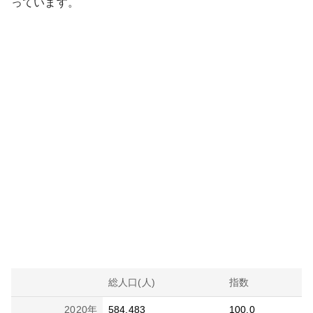
っています。
総人口(人)
指数
2020
年
584,483
100.0