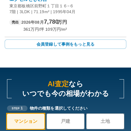
東京都板橋区前野町１丁目１６−６
7階 | 3LDK | 71.19m² | 1995年04月
7,780
万円
2026年08月
売出
361
万円/坪
109
万円/m²
会員登録して事例をもっと見る
AI査定
なら
いつでも今の相場がわかる
物件の種類を選択してください
1
STEP
マンション
戸建
土地