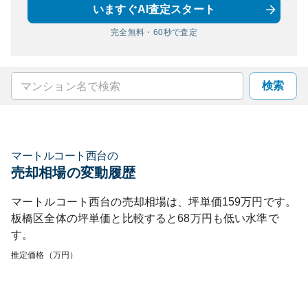
いますぐAI査定スタート
完全無料・60秒で査定
検索
マートルコート西台
の
売却相場の変動履歴
マートルコート西台
の売却相場は、坪単価
159
万円です。
板橋区
全体の坪単価と比較すると
68
万円も
低い
水準で
す。
推定価格（万円）