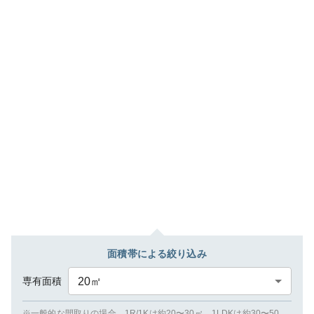
面積帯による絞り込み
専有面積
20
㎡
※一般的な間取りの場合、1R/1Kは約20〜30㎡、1LDKは約30〜50