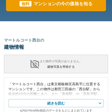
マンションの今の価格を知る
無料
マートルコート西台の
建物情報
まだ物件の写真がありません。
建物写真を寄稿する
「マートルコート西台」は東京都板橋区高島平に位置する
マンションです。この物件は都営三田線の「西台駅」から
徒歩約10分の距離にあり、また「蓮根駅」や「高島平駅」
へのアクセスも非常に良好です。周辺環境は緑豊かで、公
続きを読む
園や商業施設が充実しており、住みやすい街並みが広がっ
ています。
AIがHowMa独自のデータをもとにまとめています