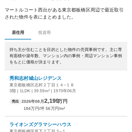
マートルコート西台
がある
東京都
板橋区
周辺で最近取引
された物件を表にまとめました。
居住用
投資用
持ち主が住むことを目的とした物件の売買事例です。
主に専
有面積や築年数、マンション内の事例・周辺マンション事例
をもとに価格が決まります。
秀和志村城山レジデンス
東京都板橋区志村２丁目１４−１８
3階 | 1LDK | 39.59m² | 1970年06月
2,199
万円
2026年08月
売出
184
万円/坪
56
万円/m²
ライオンズグラマシーハウス
東京都板橋区坂下２丁目３−１