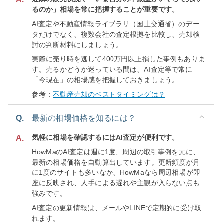
るのか」相場を常に把握することが重要です。
AI査定や不動産情報ライブラリ（国土交通省）のデー
タだけでなく、複数会社の査定根拠を比較し、売却検
討の判断材料にしましょう。
実際に売り時を逃して400万円以上損した事例もありま
す。売るかどうか迷っている間は、AI査定等で常に
「今現在」の相場感を把握しておきましょう。
参考：
不動産売却のベストタイミングは？
Q.
最新の相場価格を知るには？
気軽に相場を確認するにはAI査定が便利です。
A.
HowMaのAI査定は週に1度、周辺の取引事例を元に、
最新の相場価格を自動算出しています。更新頻度が月
に1度のサイトも多いなか、HowMaなら周辺相場が即
座に反映され、人手による遅れや主観が入らない点も
強みです。
AI査定の更新情報は、メールやLINEで定期的に受け取
れます。