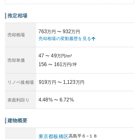
外観はモダンなデザインが施されており、清潔感と高級感
を兼ね備えています。敷地内には共用施設も充実してお
り、住民に様々な生活の便宜を提供しています。
推定相場
資産性に関しては、都心へのアクセスの良さから一定の評
価が得られていますが、板橋区という立地条件においてマ
763
932
万円
〜
万円
ンション価格の変動があり得る点は念頭に置くべきです。
売却相場
売却相場の変動履歴を見る
また、築年数や維持管理の状況により資産価値は異なりま
すが、適切な管理が行われている場合、長期的な価値は確
保されやすいと言えるでしょう。
47
49
〜
万円/m²
所有リスクとしては、賃貸需給の変動リスクや、将来的な
売却単価
156
161
災害リスクが考えられます。ただし、賃貸市場が活発なエ
〜
万円/坪
リアであるため、一般的に比較的安定した資産運用が期待
できます。他方、地震など自然災害への備えは検討すべき
919
1,123
リノベ後相場
万円
〜
万円
事項です。
4.48
%
6.72
%
表面利回り
〜
建物概要
高島平
６−１８
東京都
板橋区