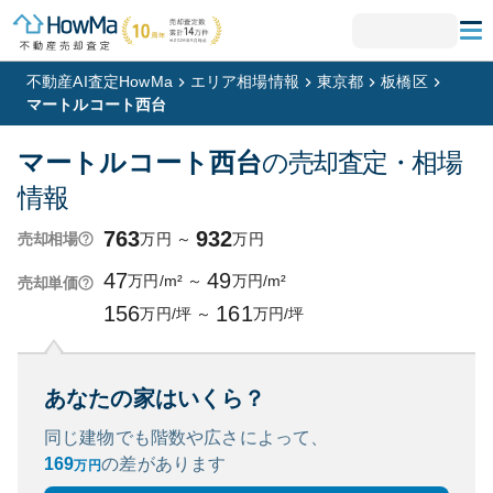
不動産AI査定HowMa
エリア相場情報
東京都
板橋区
マートルコート西台
マートルコート西台
の売却査定・相場
情報
763
932
万円
～
万円
売却相場
47
49
万円/m²
～
万円/m²
売却単価
156
161
万円/坪
～
万円/坪
あなたの家はいくら？
同じ建物でも階数や広さによって、
169
の
差があります
万円