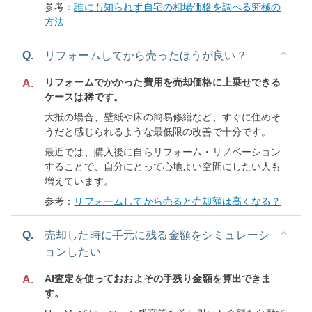
参考：
誰にも知られず自宅の相場価格を調べる究極の
方法
Q.
リフォームしてから売ったほうが良い？
リフォームでかかった費用を売却価格に上乗せできる
A.
ケースは稀です。
大抵の場合、壁紙や床の簡易修繕など、すぐに住めそ
うだと感じられるような最低限の改善で十分です。
最近では、購入後に自らリフォーム・リノベーション
することで、自分にとって心地よい空間にしたい人も
増えています。
参考：
リフォームしてから売ると売却額は高くなる？
Q.
売却した時に手元に残る金額をシミュレーシ
ョンしたい
AI査定を使っておおよその手残り金額を算出できま
A.
す。