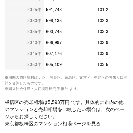
2025
年
591,743
101.2
2030
年
598,135
102.3
2035
年
603,745
103.3
2040
年
606,997
103.9
2045
年
607,176
103.9
2050
年
605,109
103.5
※周囲の市区町村は
北区、豊島区、練馬区、文京区、中野区
の将来人口推
計を合算したものです。
※国立社会保障・人口問題研究所 推計 より。
板橋区
の売却相場は
5,593
万円 です。具体的に市内の他
のマンションと売却相場を比較したい場合は、次のペー
ジからお探しください。
東京都
板橋区
のマンション相場ページを見る