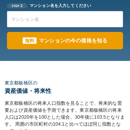
マンション名を入力してください
2
STEP
マンションの今の価格を知る
無料
東京都板橋区の
資産価値・将来性
東京都
板橋区
の将来人口指数を見ることで、将来的な需
要および資産価値を予測できます。
東京都
板橋区
の将来
人口は
2020
年を100とした場合、30年後に
103.5
となりま
す。
周囲の市区町村の
104.1
と比べて
ほぼ同じ
指数とな