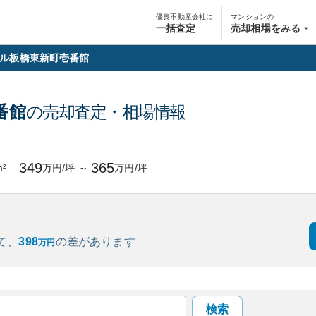
優良不動産会社に
マンションの
一括査定
売却相場をみる
ル板橋東新町壱番館
番館
の売却査定・相場情報
円
349
365
²
万円/坪
～
万円/坪
て、
398
の
差があります
万円
検索