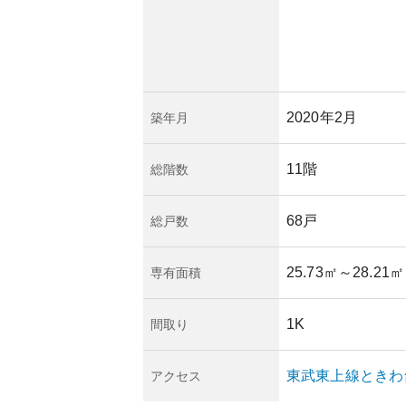
便性と落ち着いた地
な需要が見込まれ、
きます。しかし、日
発展や市場の変動に
2020年2月
築年月
管理も行き届いてお
隣の開発状況や人口
対する長期的な予測
11階
総階数
す。管理組合や不動
かりと確認すること
68戸
総戸数
25.73㎡
～28.21㎡
専有面積
1K
間取り
東武東上線
ときわ
アクセス