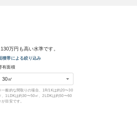
と
130
万円も
高い
水準です。
面積帯による絞り込み
専有面積
30
㎡
※一般的な間取りの場合、1R/1Kは約20〜30
㎡、1LDKは約30〜50㎡、2LDKは約50〜60
㎡が目安です。