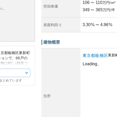
106
110
〜
万円/m²
売却単価
ん。
349
365
〜
万円/坪
3.30
%
4.96
%
表面利回り
〜
建物概要
東京都板橋区東新町
東新
東京都
板橋区
ョンで、68戸の
物はRC（鉄筋コ
Loading...
性に優れており、居
、便利な都市機能が
にまとめています
スーパーマーケット
に揃っており、毎日
共交通機関へのアク
住所
や通学にも優れた立
ンです。植栽を設け
、落ち着いた佇まい