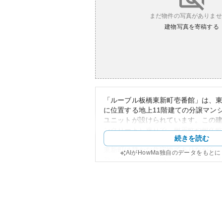
まだ物件の写真がありませ
建物写真を寄稿する
「ルーブル板橋東新町壱番館」は、
に位置する地上11階建ての分譲マンシ
ユニットが設けられています。この建
ンクリート）造りで、耐震性や耐久
続きを読む
住者の安心を約束します。
東新町は静かな住宅地でありながら
AIがHowMa独自のデータをもと
整っているのが特徴です。周辺には
やコンビニエンスストアが徒歩圏内
の生活が非常に便利です。また、公
セスも良く、マンションからの通勤
地条件を提供しています。
外観はシンプル且つモダンなデザイ
ることで自然との調和も大切にされ