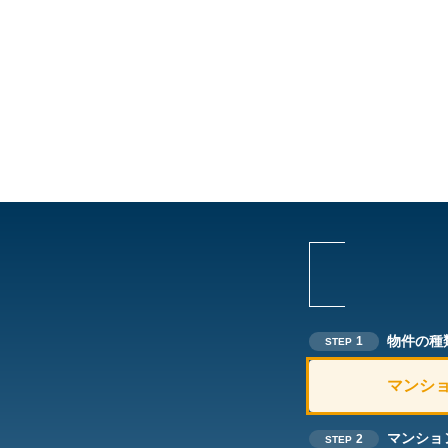
物件の種
1
STEP
マンシ
マンショ
2
STEP