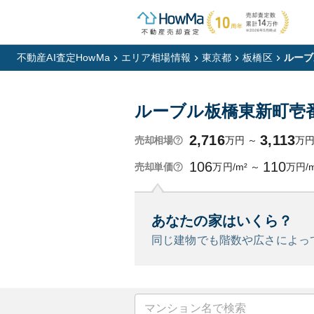
不動産AI査定HowMa
エリア相場情報
東京都
板橋区
ルーブ
ルーブル板橋東新町壱
2,716
3,113
万円
～
万
売却相場
106
110
万円/m²
～
万円/m
売却単価
あなたの家はいくら？
同じ建物でも階数や広さによっ