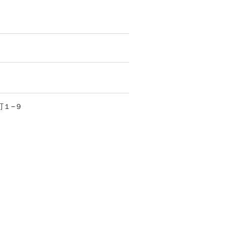
町
１−９