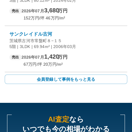
3階 | 3LDK | 80.12m² | 2024年02月
3,680
万円
2026年07月
売出
152
万円/坪
46
万円/m²
サンクレイドル古河
茨城県古河市常盤町８−１５
5階 | 3LDK | 69.94m² | 2006年03月
1,420
万円
2026年07月
売出
67
万円/坪
20
万円/m²
会員登録して事例をもっと見る
AI査定
なら
いつでも今の相場がわかる