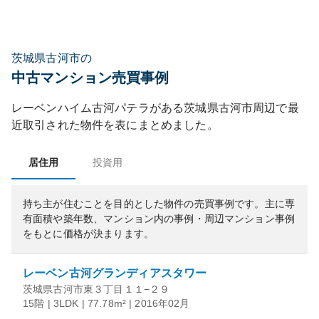
茨城県古河市の
中古マンション売買事例
レーベンハイム古河パテラ
がある
茨城県
古河市
周辺で最
近取引された物件を表にまとめました。
居住用
投資用
持ち主が住むことを目的とした物件の売買事例です。
主に専
有面積や築年数、マンション内の事例・周辺マンション事例
をもとに価格が決まります。
レーベン古河グランディアスタワー
茨城県古河市東３丁目１１−２９
15階 | 3LDK | 77.78m² | 2016年02月