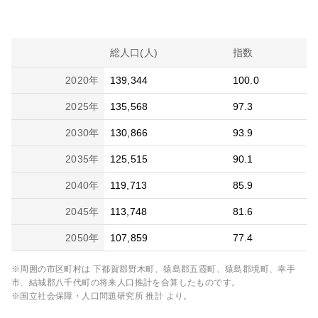
総人口(人)
指数
2020
年
139,344
100.0
2025
年
135,568
97.3
2030
年
130,866
93.9
2035
年
125,515
90.1
2040
年
119,713
85.9
2045
年
113,748
81.6
2050
年
107,859
77.4
※周囲の市区町村は
下都賀郡野木町、猿島郡五霞町、猿島郡境町、幸手
市、結城郡八千代町
の将来人口推計を合算したものです。
※国立社会保障・人口問題研究所 推計 より。