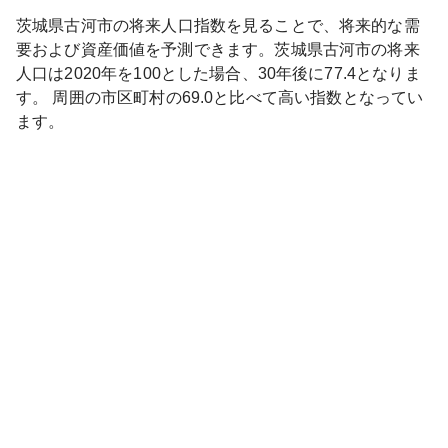
茨城県
古河市
の将来人口指数を見ることで、将来的な需
要および資産価値を予測できます。
茨城県
古河市
の将来
人口は
2020
年を100とした場合、30年後に
77.4
となりま
す。
周囲の市区町村の
69.0
と比べて
高い
指数となってい
ます。