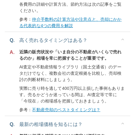
各費用の詳細や計算方法、節約方法は次の記事をご覧
ください。
参考：
仲介手数料の計算方法や注意点と、売却にかか
る代表的な4つの費用を解説
Q.
高く売れるタイミングはある？
近隣の販売状況や「いま自分の不動産がいくらで売れ
A.
るのか」相場を常に把握することが重要です。
AI査定や不動産情報ライブラリ（国土交通省）のデー
タだけでなく、複数会社の査定根拠を比較し、売却検
討の判断材料にしましょう。
実際に売り時を逃して400万円以上損した事例もありま
す。売るかどうか迷っている間は、AI査定等で常に
「今現在」の相場感を把握しておきましょう。
参考：
不動産売却のベストタイミングは？
Q.
最新の相場価格を知るには？