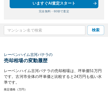
いますぐAI査定スタート
完全無料・60秒で査定
検索
レーベンハイム古河パテラ
の
売却相場の変動履歴
レーベンハイム古河パテラ
の売却相場は、坪単価
51
万円
です。
古河市
全体の坪単価と比較すると
24
万円も
低い
水
準です。
推定価格（万円）