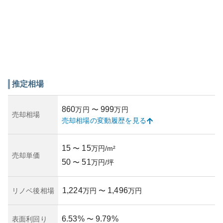
推定相場
860
999
万円
〜
万円
売却相場
売却相場の変動履歴を見る
15
15
〜
万円/m²
売却単価
50
51
〜
万円/坪
1,224
1,496
リノベ後相場
万円
〜
万円
6.53
%
9.79
%
表面利回り
〜