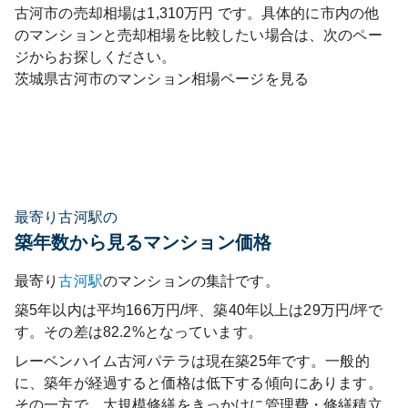
古河市
の売却相場は
1,310
万円 です。具体的に市内の他
のマンションと売却相場を比較したい場合は、次のペー
ジからお探しください。
茨城県
古河市
のマンション相場ページを見る
最寄り古河駅の
築年数から見るマンション価格
最寄り
古河
駅
のマンションの集計です。
築5年以内は平均166万円/坪、築40年以上は29万円/坪で
す。その差は82.2%となっています。
レーベンハイム古河パテラ
は現在築
25
年です。一般的
に、築年が経過すると価格は低下する傾向にあります。
その一方で、大規模修繕をきっかけに管理費・修繕積立