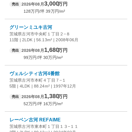
3,000
万円
2026年08月
売出
128
万円/坪
39
万円/m²
グリーンミユキ古河
茨城県古河市中央町１丁目２−８
11階 | 2LDK | 56.13m² | 2008年06月
1,680
万円
2026年08月
売出
99
万円/坪
30
万円/m²
ヴェルシティ古河4番館
茨城県古河市本町４丁目７−１
5階 | 4LDK | 88.24m² | 1997年12月
1,380
万円
2026年08月
売出
52
万円/坪
16
万円/m²
レーベン古河 REFAIME
茨城県古河市東本町１丁目１３−１１