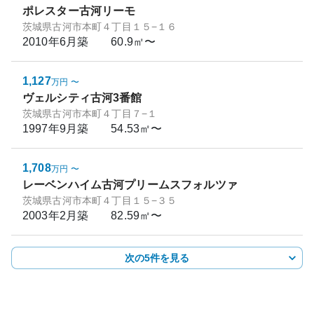
ポレスター古河リーモ
茨城県古河市本町４丁目１５−１６
2010年6月
築
60.9㎡〜
1,127
万円
〜
ヴェルシティ古河3番館
茨城県古河市本町４丁目７−１
1997年9月
築
54.53㎡〜
1,708
万円
〜
レーベンハイム古河プリームスフォルツァ
茨城県古河市本町４丁目１５−３５
2003年2月
築
82.59㎡〜
次の5件を見る