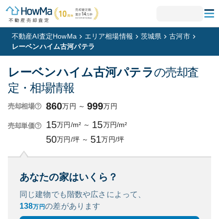
不動産AI査定HowMa
エリア相場情報
茨城県
古河市
レーベンハイム古河パテラ
レーベンハイム古河パテラ
の売却査
定・相場情報
860
999
万円
～
万円
売却相場
15
15
万円/m²
～
万円/m²
売却単価
50
51
万円/坪
～
万円/坪
あなたの家はいくら？
同じ建物でも階数や広さによって、
138
の
差があります
万円