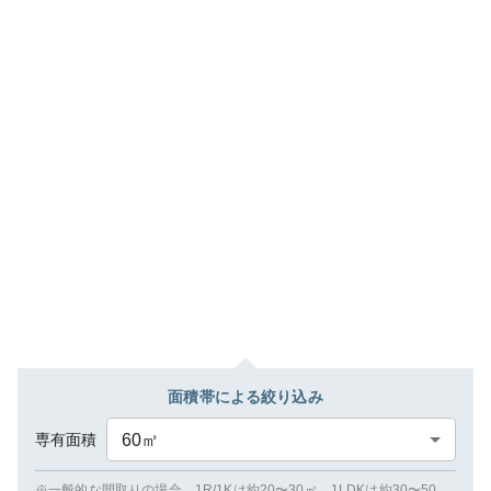
面積帯による絞り込み
専有面積
60
㎡
※一般的な間取りの場合、1R/1Kは約20〜30㎡、1LDKは約30〜50