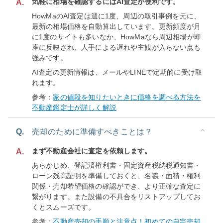
気軽に相場を確認するにはAI査定が便利です。
A.
HowMaのAI査定は週に1度、周辺の取引事例を元に、
最新の相場価格を自動算出しています。更新頻度が月
に1度のサイトも多いなか、HowMaなら周辺相場が即
座に反映され、人手による遅れや主観が入らない点も
強みです。
AI査定の更新情報は、メールやLINEで定期的に受け取
れます。
参考：
家の値段を知りたいときに価格を調べる方法を
不動産鑑定士が詳しく解説
Q.
売却のために準備すべきことは？
まず不動産会社に査定を依頼します。
A.
あらかじめ、登記済権利書・固定資産税納税通知書・
ローン残高証明を準備しておくと、名義・面積・権利
関係・売却希望価格の確認ができ、より正確な査定に
繋がります。また設備の不具合をリストアップしてお
くとスムーズです。
参考：
不動産売却の手順と注意点！初めての自宅売却