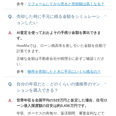
参考：
リフォームしてから売ると売却額は高くなる？
Q.
売却した時に手元に残る金額をシミュレーシ
ョンしたい
AI査定を使っておおよその手残り金額を算出できま
A.
す。
HowMaでは、ローン残高等を差し引いた金額を自動で
計算できます。
正確な金額は不動産会社や税理士に必ずご確認くださ
い。
参考：
物件を売却したときに手元にいくら残るの？
Q.
自分の年収だと、どのくらいの価格帯のマン
ションを購入できる？
世帯年収を全国平均の529万円と仮定した場合、住宅ロ
A.
ーン借入限度額の目安は約3,436万円です。
年収、ボーナスの有無や、返済期間、審査金利などで