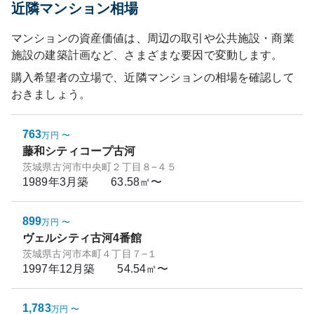
近隣マンション相場
マンションの資産価値は、周辺の取引や公共施設・商業
施設の建築計画など、さまざまな要因で変動します。
購入希望者の立場で、近隣マンションの相場を確認して
おきましょう。
763
万円
〜
藤和シティコープ古河
茨城県古河市中央町２丁目８−４５
1989年3月
築
63.58㎡〜
899
万円
〜
ヴェルシティ古河4番館
茨城県古河市本町４丁目７−１
1997年12月
築
54.54㎡〜
1,783
万円
〜