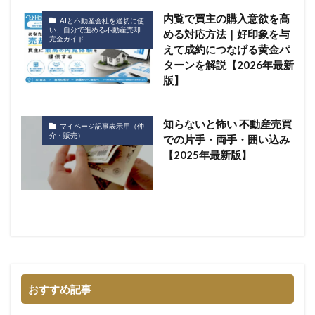
内覧で買主の購入意欲を高
AIと不動産会社を適切に使
い、自分で進める不動産売却
める対応方法｜好印象を与
完全ガイド
えて成約につなげる黄金パ
ターンを解説【2026年最新
版】
知らないと怖い 不動産売買
マイページ記事表示用（仲
介・販売）
での片手・両手・囲い込み
【2025年最新版】
おすすめ記事