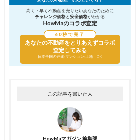
高く・早く不動産を売りたい
あなたのために
チャレンジ価格
と
安全価格
がわかる
HowMaのコラボ査定
60秒で完了
あなたの不動産を
とりあえずコラボ
査定してみる
日本全国の戸建/マンション/土地 OK
この記事を書いた人
HowMaマガジン 編集部