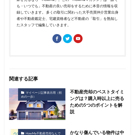
も・いつでも」不動産の良い売却をするために本音の情報を収
録していきます。 多くの取引に関わった大手売買仲介営業出身
者や不動産鑑定士、宅建資格者など不動産の「取引」を熟知し
たスタッフで編集していきます。
関連する記事
不動産売却のベストタイミ
マイページ記事表示用（初
めの一歩）
ングは？購入時以上に売る
ための5つのポイントを解
説
かなり傷んでいる物件は中
HowMa不動産売却なんで