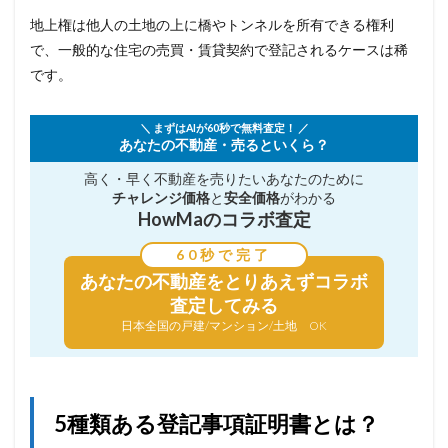
地上権は他人の土地の上に橋やトンネルを所有できる権利
で、一般的な住宅の売買・賃貸契約で登記されるケースは稀
です。
＼ まずはAIが60秒で無料査定！ ／
あなたの不動産・売るといくら？
高く・早く不動産を売りたい
あなたのために
チャレンジ価格
と
安全価格
がわかる
HowMaのコラボ査定
60秒で完了
あなたの不動産を
とりあえずコラボ
査定してみる
日本全国の戸建/マンション/土地 OK
5種類ある登記事項証明書とは？