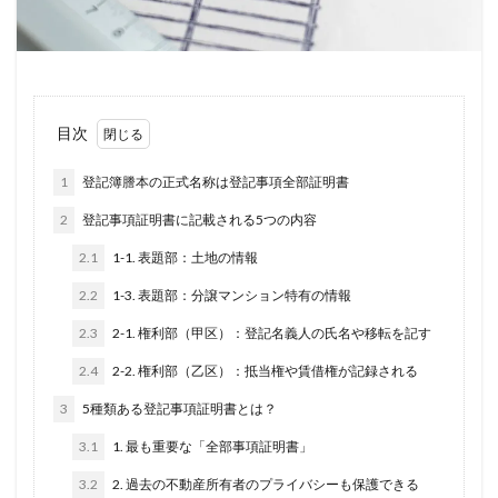
目次
1
登記簿謄本の正式名称は登記事項全部証明書
2
登記事項証明書に記載される5つの内容
2.1
1-1. 表題部：土地の情報
2.2
1-3. 表題部：分譲マンション特有の情報
2.3
2-1. 権利部（甲区）：登記名義人の氏名や移転を記す
2.4
2-2. 権利部（乙区）：抵当権や賃借権が記録される
3
5種類ある登記事項証明書とは？
3.1
1. 最も重要な「全部事項証明書」
3.2
2. 過去の不動産所有者のプライバシーも保護できる