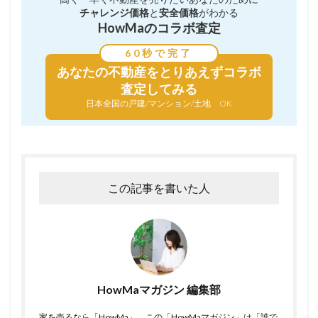
チャレンジ価格
と
安全価格
がわかる
HowMaのコラボ査定
60秒で完了
あなたの不動産を
とりあえずコラボ
査定してみる
日本全国の戸建/マンション/土地 OK
この記事を書いた人
HowMaマガジン 編集部
家を売るなら「HowMa」。この「HowMaマガジン」は「誰で