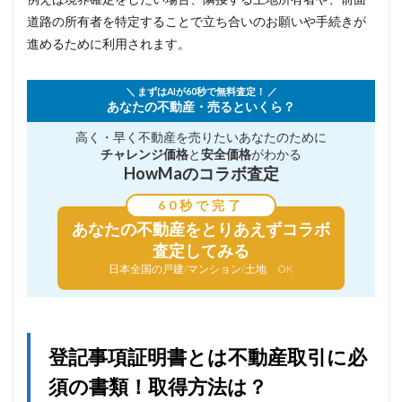
道路の所有者を特定することで立ち合いのお願いや手続きが
進めるために利用されます。
＼ まずはAIが60秒で無料査定！ ／
あなたの不動産・売るといくら？
高く・早く不動産を売りたい
あなたのために
チャレンジ価格
と
安全価格
がわかる
HowMaのコラボ査定
60秒で完了
あなたの不動産を
とりあえずコラボ
査定してみる
日本全国の戸建/マンション/土地 OK
登記事項証明書とは不動産取引に必
須の書類！取得方法は？