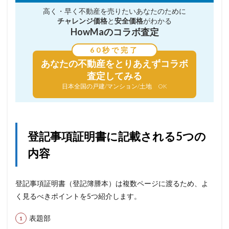
高く・早く不動産を売りたい
あなたのために
チャレンジ価格
と
安全価格
がわかる
HowMaのコラボ査定
60秒で完了
あなたの不動産を
とりあえずコラボ
査定してみる
日本全国の戸建/マンション/土地 OK
登記事項証明書に記載される5つの
内容
登記事項証明書（登記簿謄本）は複数ページに渡るため、よ
く見るべきポイントを5つ紹介します。
表題部