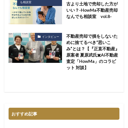
も相談室
古より土地で売却した方が
いい？-HowMa不動産売却
なんでも相談室 vol.8-
不動産売却で損をしないた
インタビュー
めに捨てるべき“思いこ
み”とは？【『正直不動産』
原案者 夏原武氏✖️AI不動産
査定「HowMa」のコラビ
ット 対談】
おすすめ記事