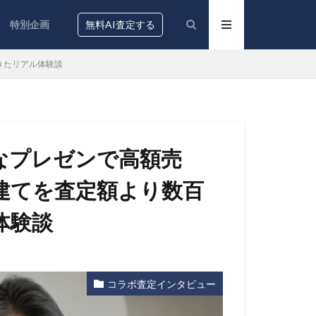
特別企画
無料AI査定する
きたリアル体験談
なプレゼンで高額売
建てを査定額より数百
体験談
コラボ査定インタビュー