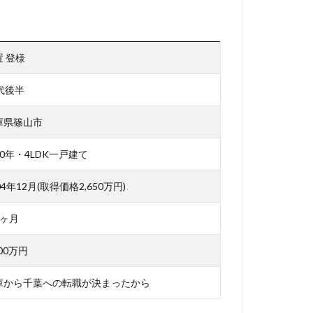
置 登様
0代後半
庫県篠山市
0年・4LDK一戸建て
04年12月(取得価格2,650万円)
6ヶ月
200万円
庫から千葉への転職が決まったから