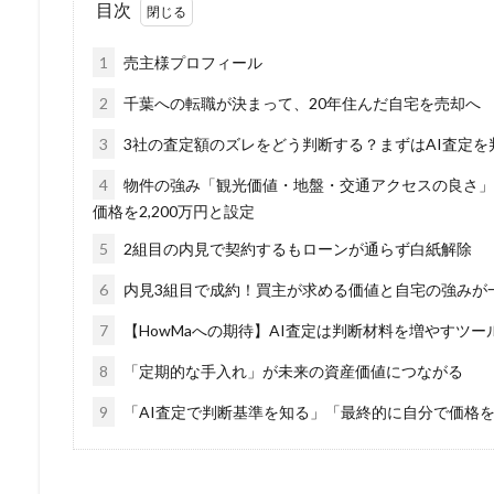
目次
1
売主様プロフィール
2
千葉への転職が決まって、20年住んだ自宅を売却へ
3
3社の査定額のズレをどう判断する？まずはAI査定を
4
物件の強み「観光価値・地盤・交通アクセスの良さ」
価格を2,200万円と設定
5
2組目の内見で契約するもローンが通らず白紙解除
6
内見3組目で成約！買主が求める価値と自宅の強みが
7
【HowMaへの期待】AI査定は判断材料を増やすツ
8
「定期的な手入れ」が未来の資産価値につながる
9
「AI査定で判断基準を知る」「最終的に自分で価格