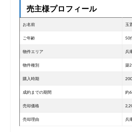
売主様プロフィール
お名前
玉
ご年齢
5
物件エリア
兵
物件種別
築2
購入時期
20
成約までの期間
約
売却価格
2,
売却理由
兵