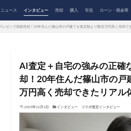
ニュース
インタビュー
売却
購入
市況
ローン・税金等
なプレゼンで高額売却！20年住んだ篠山市の戸建てを査定額より数百万円高く売却で
AI査定＋自宅の強みの正確
却！20年住んだ篠山市の戸
万円高く売却できたリアル
2025年12月1日
インタビュー
コラボ査定インタビュー