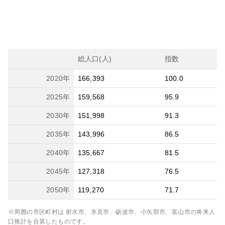
総人口(人)
指数
2020
年
166,393
100.0
2025
年
159,568
95.9
2030
年
151,998
91.3
2035
年
143,996
86.5
2040
年
135,667
81.5
2045
年
127,318
76.5
2050
年
119,270
71.7
※周囲の市区町村は
射水市、氷見市、砺波市、小矢部市、富山市
の将来人
口推計を合算したものです。