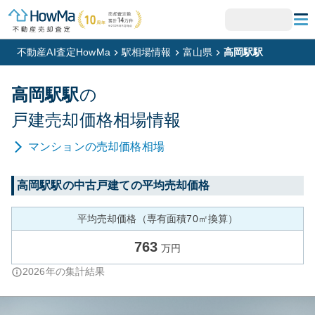
不動産AI査定HowMa
駅相場情報
富山県
高岡駅駅
高岡駅
駅
の
戸建
売却価格相場情報
マンション
の売却価格相場
高岡駅
駅の中古戸建ての平均売却価格
平均売却価格（専有面積70㎡換算）
763
万円
2026
年の集計結果