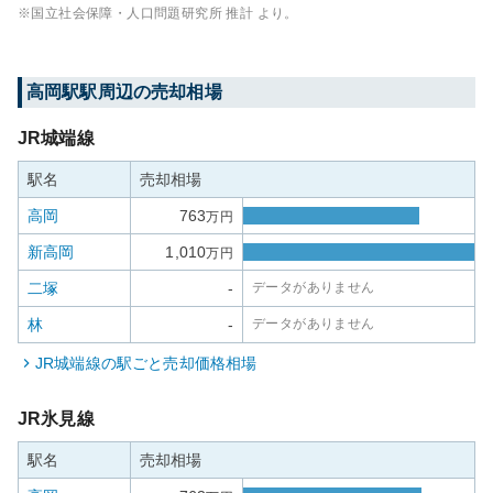
※国立社会保障・人口問題研究所 推計 より。
高岡駅
駅周辺の売却相場
JR城端線
駅名
売却相場
高岡
763
万円
新高岡
1,010
万円
二塚
-
データがありません
林
-
データがありません
JR城端線
の駅ごと売却価格相場
JR氷見線
駅名
売却相場