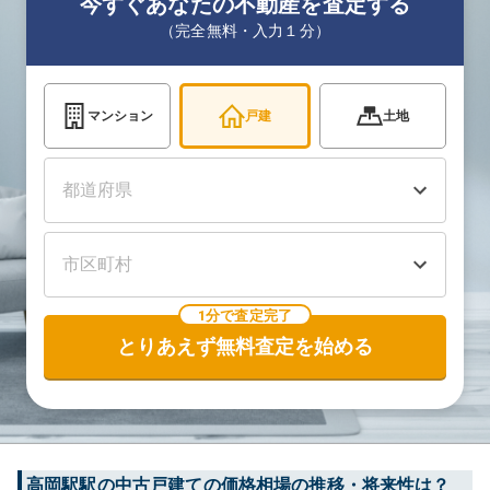
今すぐあなたの不動産を査定する
（完全無料・入力１分）
マンション
戸建
土地
1分で査定完了
とりあえず無料査定を始める
高岡駅
駅の中古戸建ての価格相場の推移・将来性は？