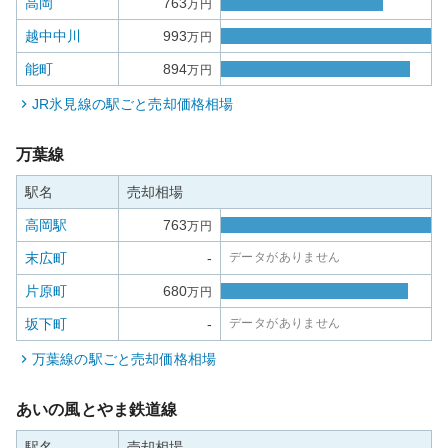
高岡
763
万円
越中中川
993
万円
能町
894
万円
JR氷見線
の駅ごと売却価格相場
万葉線
駅名
売却相場
高岡駅
763
万円
末広町
-
データがありません
片原町
680
万円
坂下町
-
データがありません
万葉線
の駅ごと売却価格相場
あいの風とやま鉄道線
駅名
売却相場