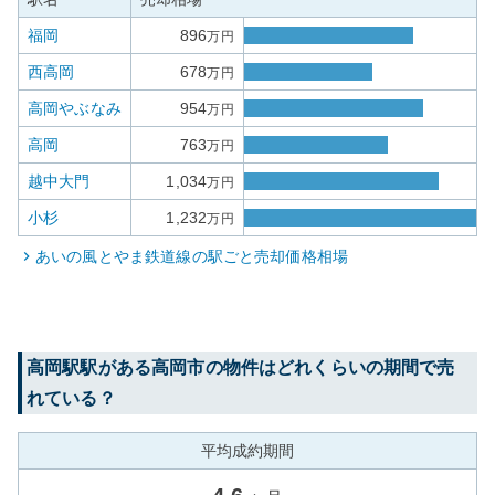
福岡
896
万円
西高岡
678
万円
高岡やぶなみ
954
万円
高岡
763
万円
越中大門
1,034
万円
小杉
1,232
万円
あいの風とやま鉄道線
の駅ごと売却価格相場
高岡駅
駅がある
高岡市
の物件はどれくらいの期間で売
れている？
平均成約期間