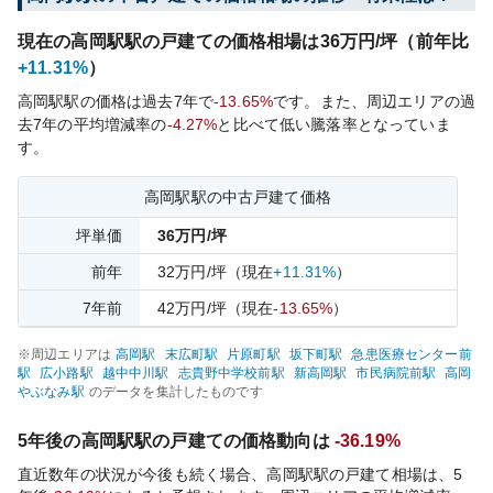
現在の
高岡駅
駅の戸建ての価格相場は
36
万円/坪（前年比
+11.31%
）
高岡駅
駅の価格は過去
7
年で
-13.65%
です。
また、周辺エリアの過
去
7
年の平均増減率の
-4.27%
と比べて
低い
騰落率となっていま
す。
高岡駅
駅の中古戸建て価格
坪単価
36
万円/坪
前年
32
万円/坪
（現在
+11.31%
）
7
年前
42
万円/坪
（現在
-13.65%
）
※周辺エリアは
高岡
駅
末広町
駅
片原町
駅
坂下町
駅
急患医療センター前
駅
広小路
駅
越中中川
駅
志貴野中学校前
駅
新高岡
駅
市民病院前
駅
高岡
やぶなみ
駅
のデータを集計したものです
5年後の
高岡駅
駅の戸建ての価格動向は
-36.19%
直近数年の状況が今後も続く場合、
高岡駅
駅の戸建て相場は、5