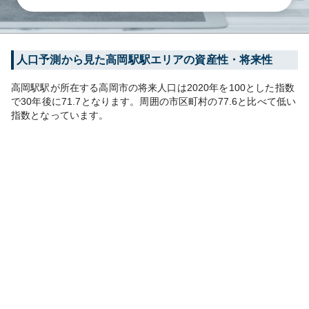
人口予測から見た
高岡駅
駅エリアの資産性・将来性
高岡駅
駅が所在する
高岡市
の将来人口は
2020
年を100とした指数
で30年後に
71.7
となります。
周囲の市区町村の
77.6
と比べて
低い
指数となっています。