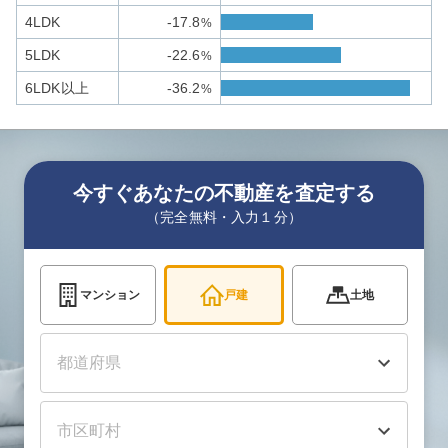
4LDK
-17.8
%
5LDK
-22.6
%
6LDK以上
-36.2
%
今すぐあなたの不動産を査定する
（完全無料・入力１分）
マンション
戸建
土地