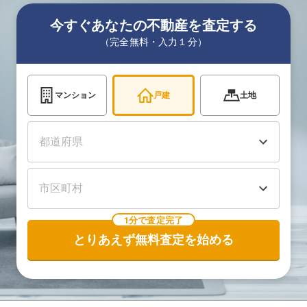
今すぐあなたの不動産を査定する
（完全無料・入力１分）
マンション
戸建
土地
1分で査定完了
とりあえず無料査定を始める