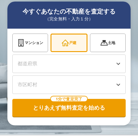
今すぐあなたの不動産を査定する
（完全無料・入力１分）
マンション
戸建
土地
1分で査定完了
とりあえず無料査定を始める