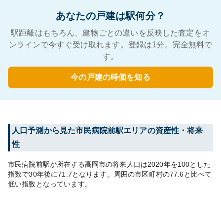
あなたの戸建は駅何分？
駅距離はもちろん、建物ごとの違いを反映した査定をオ
ンラインで今すぐ受け取れます。登録は1分。完全無料で
す。
今の戸建の時価を知る
人口予測から見た
市民病院前
駅エリアの資産性・将来
性
市民病院前
駅が所在する
高岡市
の将来人口は
2020
年を100とした
指数で30年後に
71.7
となります。
周囲の市区町村の
77.6
と比べて
低い
指数となっています。