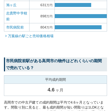
旭ヶ丘
631
万円
志貴野中学校
898
万円
前
市民病院前
804
万円
万葉線
の駅ごと売却価格相場
市民病院前
駅がある
高岡市
の物件はどれくらいの期間
で売れている？
平均成約期間
4.6
ヶ月
高岡市での中古戸建ての成約期間は平均で4.6ヶ月となっていま
す。間取り別に見ると、最も成約期間が短い間取りは1LDKとな