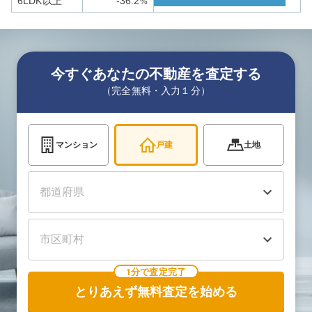
6LDK以上
-36.2
%
今すぐあなたの不動産を査定する
（完全無料・入力１分）
マンション
戸建
土地
1分で査定完了
とりあえず無料査定を始める