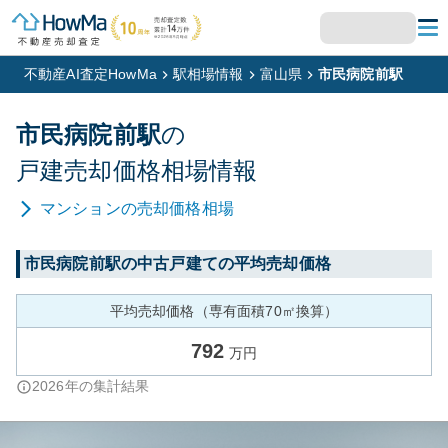
不動産AI査定HowMa
駅相場情報
富山県
市民病院前駅
市民病院前
駅
の
戸建
売却価格相場情報
マンション
の売却価格相場
市民病院前
駅の中古戸建ての平均売却価格
平均売却価格（専有面積70㎡換算）
792
万円
2026
年の集計結果