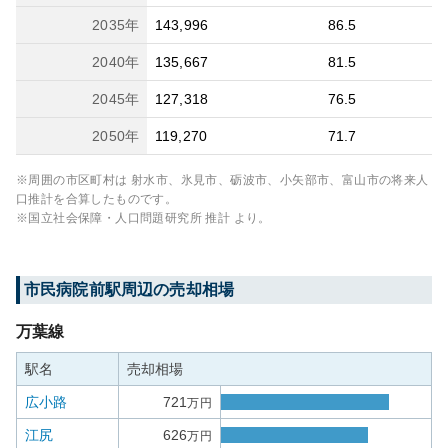
2035
年
143,996
86.5
2040
年
135,667
81.5
2045
年
127,318
76.5
2050
年
119,270
71.7
※周囲の市区町村は
射水市、氷見市、砺波市、小矢部市、富山市
の将来人
口推計を合算したものです。
※国立社会保障・人口問題研究所 推計 より。
市民病院前
駅周辺の売却相場
万葉線
駅名
売却相場
広小路
721
万円
江尻
626
万円