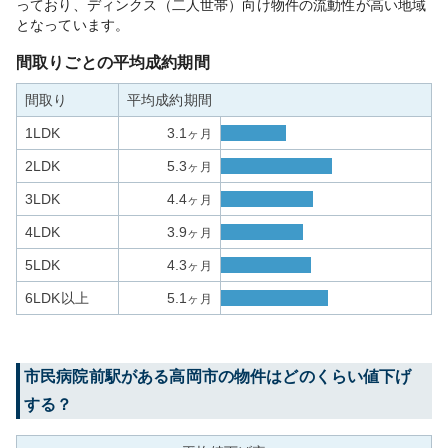
っており、ディンクス（二人世帯）向け物件の流動性が高い地域
となっています。
間取りごとの平均成約期間
間取り
平均成約期間
1LDK
3.1
ヶ月
2LDK
5.3
ヶ月
3LDK
4.4
ヶ月
4LDK
3.9
ヶ月
5LDK
4.3
ヶ月
6LDK以上
5.1
ヶ月
市民病院前
駅がある
高岡市
の物件はどのくらい値下げ
する？