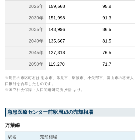
2025
年
159,568
95.9
2030
年
151,998
91.3
2035
年
143,996
86.5
2040
年
135,667
81.5
2045
年
127,318
76.5
2050
年
119,270
71.7
※周囲の市区町村は
射水市、氷見市、砺波市、小矢部市、富山市
の将来人
口推計を合算したものです。
※国立社会保障・人口問題研究所 推計 より。
急患医療センター前
駅周辺の売却相場
万葉線
駅名
売却相場