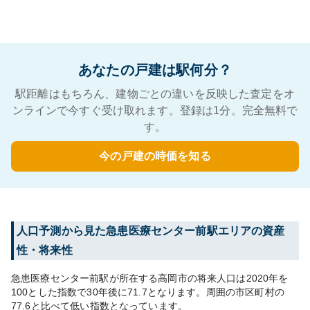
あなたの戸建は駅何分？
駅距離はもちろん、建物ごとの違いを反映した査定をオ
ンラインで今すぐ受け取れます。登録は1分。完全無料で
す。
今の戸建の時価を知る
人口予測から見た
急患医療センター前
駅エリアの資産
性・将来性
急患医療センター前
駅が所在する
高岡市
の将来人口は
2020
年を
100とした指数で30年後に
71.7
となります。
周囲の市区町村の
77.6
と比べて
低い
指数となっています。