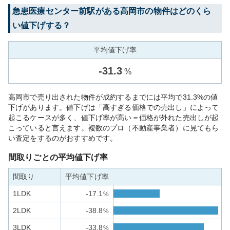
急患医療センター前
駅がある
高岡市
の物件はどのくら
い値下げする？
平均値下げ率
-
31.3
%
高岡市で売り出された物件が成約するまでには平均で31.3%の値
下げがあります。値下げは「高すぎる価格での売出し」によって
起こるケースが多く、値下げ率が高い＝価格が外れた売出しが起
こっていると言えます。複数のプロ（不動産事業者）に見てもら
い査定をするのがおすすめです。
間取りごとの平均値下げ率
間取り
平均値下げ率
1LDK
-17.1
%
2LDK
-38.8
%
3LDK
-33.8
%