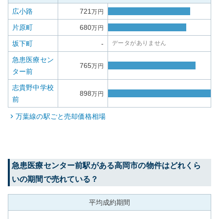
広小路
721
万円
片原町
680
万円
坂下町
-
データがありません
急患医療セン
765
万円
ター前
志貴野中学校
898
万円
前
万葉線
の駅ごと売却価格相場
急患医療センター前
駅がある
高岡市
の物件はどれくら
いの期間で売れている？
平均成約期間