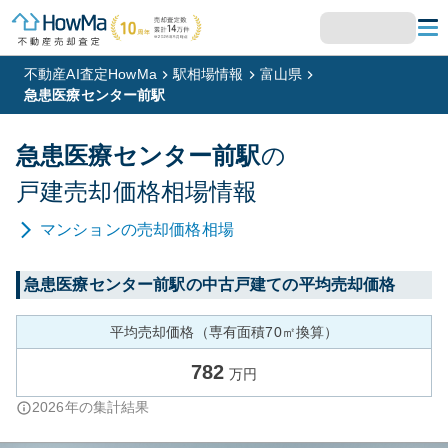
不動産AI査定HowMa
駅相場情報
富山県
急患医療センター前駅
急患医療センター前
駅
の
戸建
売却価格相場情報
マンション
の売却価格相場
急患医療センター前
駅の中古戸建ての平均売却価格
平均売却価格（専有面積70㎡換算）
782
万円
2026
年の集計結果