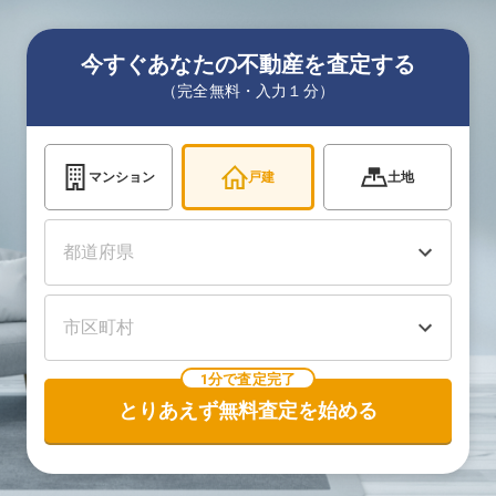
今すぐあなたの不動産を査定する
（完全無料・入力１分）
マンション
戸建
土地
1分で査定完了
とりあえず無料査定を始める