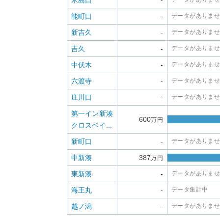
米島口
-
能町口
-
データがありま
新吉久
-
データがありま
吉久
-
データがありま
中伏木
-
データがありま
六渡寺
-
データがありま
庄川口
-
データがありま
第一イン新湊
600
万円
クロスベイ...
新町口
-
データがありま
中新湊
387
万円
東新湊
-
データがありま
海王丸
-
データ集計中
越ノ潟
-
データがありま