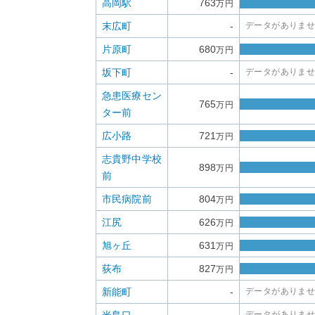
高岡駅
763
万円
末広町
-
データがありま
片原町
680
万円
坂下町
-
データがありま
急患医療セン
765
万円
ター前
広小路
721
万円
志貴野中学校
898
万円
前
市民病院前
804
万円
江尻
626
万円
旭ヶ丘
631
万円
荻布
827
万円
新能町
-
データがありま
データがありま