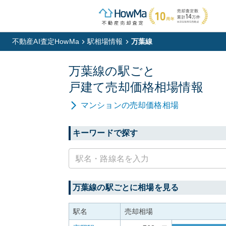
不動産AI査定HowMa
駅相場情報
万葉線
万葉線
の駅ごと
戸建て
売却価格相場情報
マンション
の売却価格相場
キーワードで探す
万葉線
の駅ごとに相場を見る
駅名
売却相場