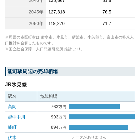
2040
年
135,667
81.5
2045
年
127,318
76.5
2050
年
119,270
71.7
※周囲の市区町村は
射水市、氷見市、砺波市、小矢部市、富山市
の将来人
口推計を合算したものです。
※国立社会保障・人口問題研究所 推計 より。
能町
駅周辺の売却相場
JR氷見線
駅名
売却相場
高岡
763
万円
越中中川
993
万円
能町
894
万円
伏木
-
データがありません