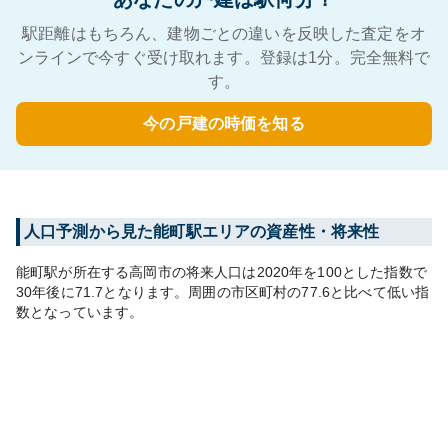
駅距離はもちろん、建物ごとの違いを反映した査定をオ
ンラインで今すぐ受け取れます。登録は1分。完全無料で
す。
今の戸建の時価を知る
人口予測から見た
能町
駅エリアの資産性・将来性
能町
駅が所在する
高岡市
の将来人口は
2020
年を100とした指数で
30年後に
71.7
となります。
周囲の市区町村の
77.6
と比べて
低い
指
数となっています。