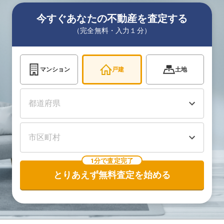
今すぐあなたの不動産を査定する
（完全無料・入力１分）
マンション
戸建
土地
1分で査定完了
とりあえず無料査定を始める