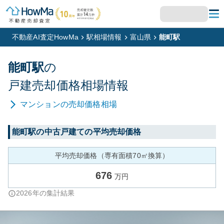
不動産AI査定HowMa
駅相場情報
富山県
能町駅
能町
駅
の
戸建
売却価格相場情報
マンション
の売却価格相場
能町
駅の中古戸建ての平均売却価格
平均売却価格（専有面積70㎡換算）
676
万円
2026
年の集計結果