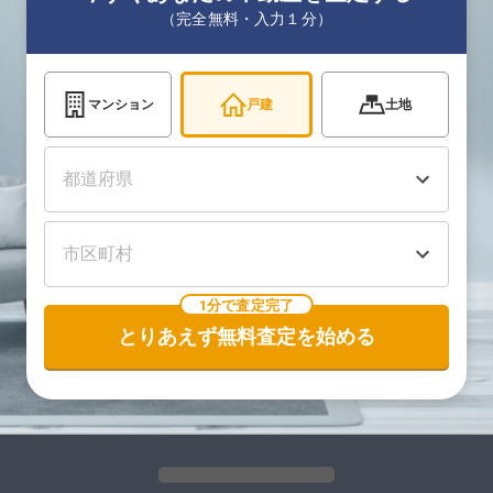
（完全無料・入力１分）
マンション
戸建
土地
1分で査定完了
とりあえず無料査定を始める