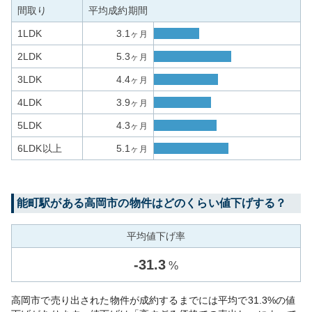
間取り
平均成約期間
1LDK
3.1
ヶ月
2LDK
5.3
ヶ月
3LDK
4.4
ヶ月
4LDK
3.9
ヶ月
5LDK
4.3
ヶ月
6LDK以上
5.1
ヶ月
能町
駅がある
高岡市
の物件はどのくらい値下げする？
平均値下げ率
-
31.3
%
高岡市で売り出された物件が成約するまでには平均で31.3%の値