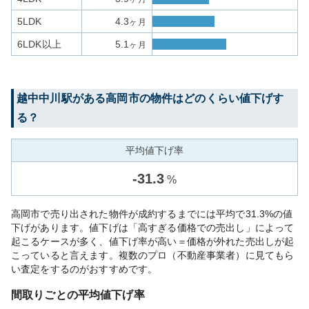
5LDK
4.3
ヶ月
6LDK以上
5.1
ヶ月
越中中川
駅がある
高岡市
の物件はどのくらい値下げす
る？
平均値下げ率
-
31.3
%
高岡市で売り出された物件が成約するまでには平均で31.3%の値
下げがあります。値下げは「高すぎる価格での売出し」によって
起こるケースが多く、値下げ率が高い＝価格が外れた売出しが起
こっていると言えます。複数のプロ（不動産事業者）に見てもら
い査定をするのがおすすめです。
間取りごとの平均値下げ率