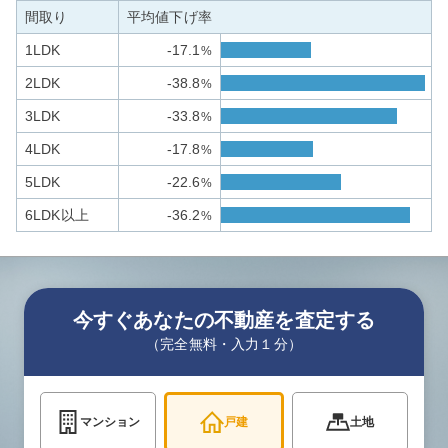
間取り
平均値下げ率
1LDK
-17.1
%
2LDK
-38.8
%
3LDK
-33.8
%
4LDK
-17.8
%
5LDK
-22.6
%
6LDK以上
-36.2
%
今すぐあなたの不動産を査定する
（完全無料・入力１分）
マンション
戸建
土地