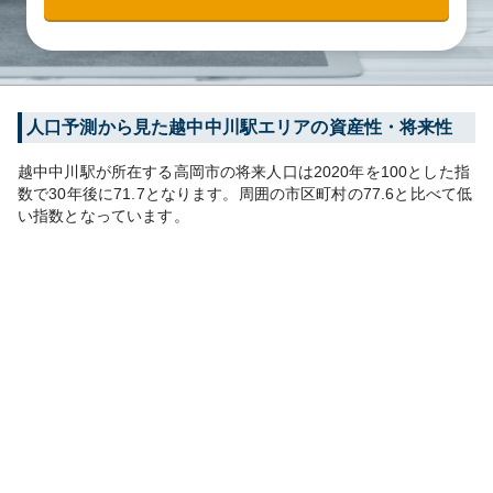
人口予測から見た
越中中川
駅エリアの資産性・将来性
越中中川
駅が所在する
高岡市
の将来人口は
2020
年を100とした指
数で30年後に
71.7
となります。
周囲の市区町村の
77.6
と比べて
低
い
指数となっています。