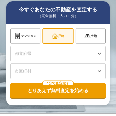
今すぐあなたの不動産を査定する
（完全無料・入力１分）
マンション
戸建
土地
1分で査定完了
とりあえず無料査定を始める