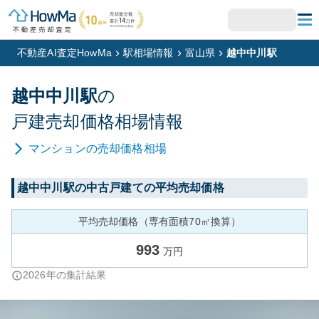
不動産AI査定HowMa
駅相場情報
富山県
越中中川駅
越中中川
駅
の
戸建
売却価格相場情報
マンション
の売却価格相場
越中中川
駅の中古戸建ての平均売却価格
平均売却価格（専有面積70㎡換算）
993
万円
2026
年の集計結果