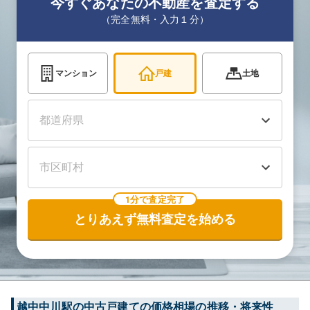
今すぐあなたの不動産を査定する
（完全無料・入力１分）
マンション
戸建
土地
1分で査定完了
とりあえず無料査定を始める
越中中川
駅の中古戸建ての価格相場の推移・将来性