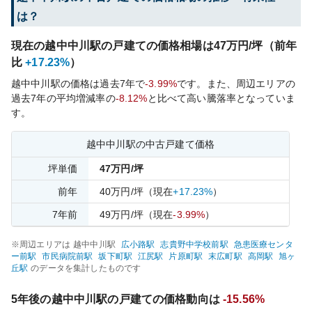
は？
現在の
越中中川
駅の戸建ての価格相場は
47
万円/坪（前年
比
+17.23%
）
越中中川
駅の価格は過去
7
年で
-3.99%
です。
また、周辺エリアの
過去
7
年の平均増減率の
-8.12%
と比べて
高い
騰落率となっていま
す。
越中中川
駅の中古戸建て価格
坪単価
47
万円/坪
前年
40
万円/坪
（現在
+17.23%
）
7
年前
49
万円/坪
（現在
-3.99%
）
※周辺エリアは
越中中川
駅
広小路
駅
志貴野中学校前
駅
急患医療センタ
ー前
駅
市民病院前
駅
坂下町
駅
江尻
駅
片原町
駅
末広町
駅
高岡
駅
旭ヶ
丘
駅
のデータを集計したものです
5年後の
越中中川
駅の戸建ての価格動向は
-15.56%