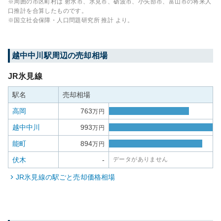
※周囲の市区町村は
射水市、氷見市、砺波市、小矢部市、富山市
の将来人
口推計を合算したものです。
※国立社会保障・人口問題研究所 推計 より。
越中中川
駅周辺の売却相場
JR氷見線
駅名
売却相場
高岡
763
万円
越中中川
993
万円
能町
894
万円
伏木
-
データがありません
JR氷見線
の駅ごと売却価格相場