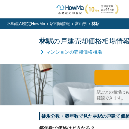
不動産AI査定HowMa
駅相場情報
富山県
林駅
林
駅
の
戸建
売却価格相場情
マンション
の売却価格相場
駅ごとの相場は
確認できます。
徒歩分数・築年数で見た林駅の戸建て価
築年数で価格はどうなる？