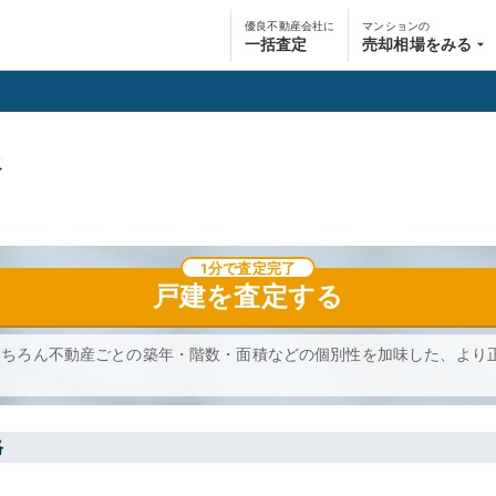
優良不動産会社に
マンションの
一括査定
売却相場をみる
報
1分で査定完了
戸建
を査定する
もちろん不動産ごとの築年・階数・面積などの個別性を加味した、より
格