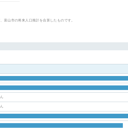
市、富山市
の将来人口推計を合算したものです。
せん
せん