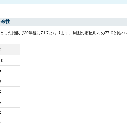
将来性
0とした指数で30年後に
71.7
となります。
周囲の市区町村の
77.6
と比べ
数
.0
9
3
5
5
5
7