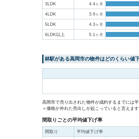
3LDK
4.4
ヶ月
4LDK
3.9
ヶ月
5LDK
4.3
ヶ月
6LDK以上
5.1
ヶ月
林
駅がある
高岡市
の物件はどのくらい値
高岡市で売り出された物件が成約するまでには平
＝価格が外れた売出しが起こっていると言えます
間取りごとの平均値下げ率
間取り
平均値下げ率