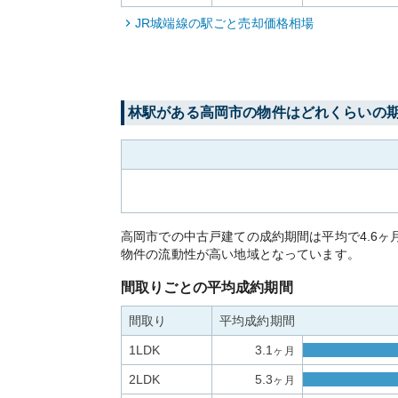
JR城端線
の駅ごと売却価格相場
林
駅がある
高岡市
の物件はどれくらいの
高岡市での中古戸建ての成約期間は平均で4.6
物件の流動性が高い地域となっています。
間取りごとの平均成約期間
間取り
平均成約期間
1LDK
3.1
ヶ月
2LDK
5.3
ヶ月