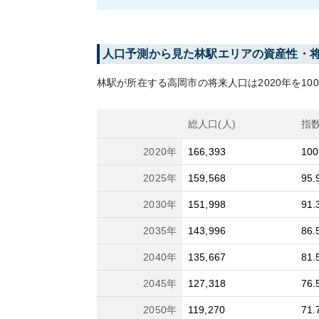
人口予測から見た
林
駅エリアの資産性・
林
駅が所在する
高岡市
の将来人口は
2020
年を10
総人口(人)
指
2020
年
166,393
100
2025
年
159,568
95.
2030
年
151,998
91.
2035
年
143,996
86.
2040
年
135,667
81.
2045
年
127,318
76.
2050
年
119,270
71.