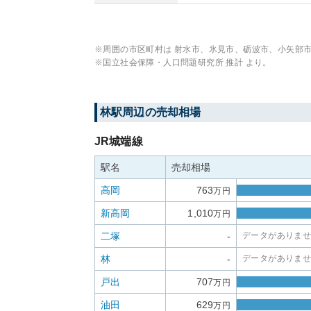
※周囲の市区町村は
射水市、氷見市、砺波市、小矢部
※国立社会保障・人口問題研究所 推計 より。
林
駅周辺の売却相場
JR城端線
駅名
売却相場
高岡
763
万円
新高岡
1,010
万円
二塚
-
データがありま
林
-
データがありま
戸出
707
万円
油田
629
万円