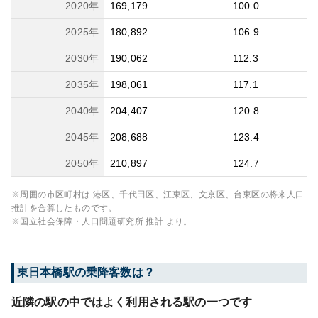
2020
年
169,179
100.0
2025
年
180,892
106.9
2030
年
190,062
112.3
2035
年
198,061
117.1
2040
年
204,407
120.8
2045
年
208,688
123.4
2050
年
210,897
124.7
※周囲の市区町村は
港区、千代田区、江東区、文京区、台東区
の将来人口
推計を合算したものです。
※国立社会保障・人口問題研究所 推計 より。
東日本橋
駅の乗降客数は？
近隣の駅の中ではよく利用される駅の一つです