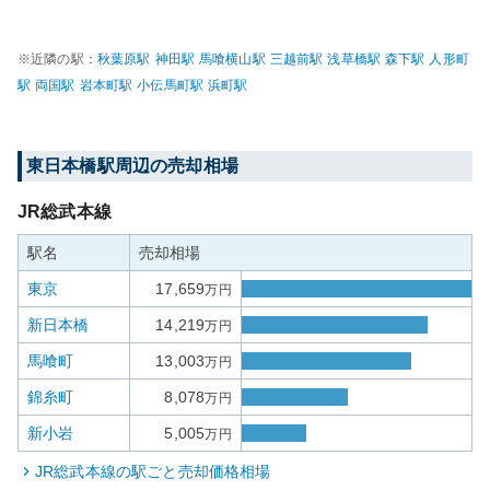
※近隣の駅：
秋葉原
駅
神田
駅
馬喰横山
駅
三越前
駅
浅草橋
駅
森下
駅
人形町
駅
両国
駅
岩本町
駅
小伝馬町
駅
浜町
駅
東日本橋
駅周辺の売却相場
JR総武本線
駅名
売却相場
東京
17,659
万円
新日本橋
14,219
万円
馬喰町
13,003
万円
錦糸町
8,078
万円
新小岩
5,005
万円
JR総武本線
の駅ごと売却価格相場