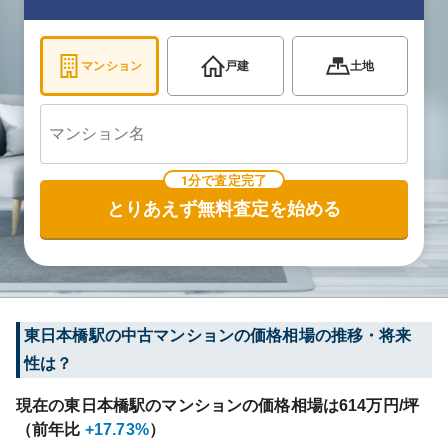
マンション
戸建
土地
1分で査定完了
とりあえず無料査定を始める
東日本橋
駅の中古マンションの価格相場の推移・将来
性は？
現在の
東日本橋
駅のマンションの価格相場は
614
万円/坪
（前年比
+17.73%
）