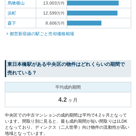
馬喰横山
13,003
万円
浜町
12,599
万円
森下
8,606
万円
都営新宿線
の駅ごと売却価格相場
東日本橋
駅がある
中央区
の物件はどれくらいの期間で
売れている？
平均成約期間
4.2
ヶ月
中央区での中古マンションの成約期間は平均で4.2ヶ月となって
います。間取り別に見ると、最も成約期間が短い間取りは1LDK
となっており、ディンクス（二人世帯）向け物件の流動性が高い
地域となっています。