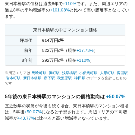
東日本橋
駅の価格は過去
8
年で
+110%
です。
また、周辺エリアの
過去
8
年の平均増減率の
+101.68%
と比べて
高い
騰落率となってい
ます。
東日本橋
駅の中古マンション価格
坪単価
614
万円/坪
前年
522
万円/坪
（現在
+17.73%
）
8
年前
292
万円/坪
（現在
+110%
）
※周辺エリアは
馬喰町
駅
浜町
駅
浅草橋
駅
小伝馬町
駅
人形町
駅
両国
駅
岩本町
駅
新日本橋
駅
森下
駅
秋葉原
駅
神田
駅
のデータを集計したもの
です
5年後の
東日本橋
駅のマンションの価格動向は
+50.07%
直近数年の状況が今後も続く場合、
東日本橋
駅のマンション相場
は、5年後
+50.07%
になると予想されます。周辺エリアの平均増
減率が
+43.77%
に比べると
高い
増減率となっています。