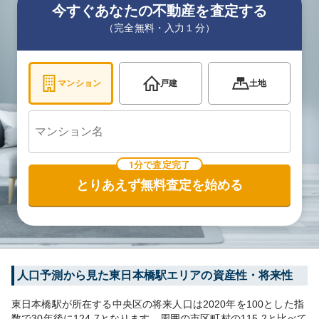
今すぐあなたの不動産を査定する
（完全無料・入力１分）
マンション
戸建
土地
1分で査定完了
とりあえず無料査定を始める
人口予測から見た
東日本橋
駅エリアの資産性・将来性
東日本橋
駅が所在する
中央区
の将来人口は
2020
年を100とした指
数で30年後に
124.7
となります。
周囲の市区町村の
115.2
と比べて