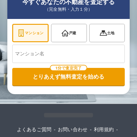
今すぐあなたの不動産を査定する
（完全無料・入力１分）
マンション
戸建
土地
1分で査定完了
とりあえず無料査定を始める
よくあるご質問
-
お問い合わせ
-
利用規約
-