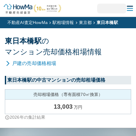
不動産AI査定HowMa
駅相場情報
東京都
東日本橋駅
東日本橋
駅
の
マンション
売却価格相場情報
戸建
の売却価格相場
東日本橋
駅の中古マンションの売却相場価格
売却相場価格（専有面積70㎡換算）
13,003
万円
2026
年の集計結果