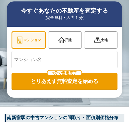
今すぐあなたの不動産を査定する
（完全無料・入力１分）
マンション
戸建
土地
1分で査定完了
とりあえず無料査定を始める
南新宿
駅の中古マンションの間取り・面積別価格分布