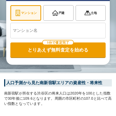
マンション
戸建
土地
1分で査定完了
とりあえず無料査定を始める
人口予測から見た
南新宿
駅エリアの資産性・将来性
南新宿
駅が所在する
渋谷区
の将来人口は
2020
年を100とした指数
で30年後に
109.6
となります。
周囲の市区町村の
107.0
と比べて
高
い
指数となっています。