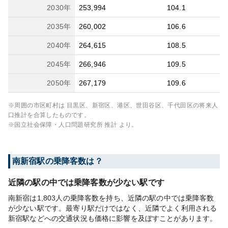
2030
年
253,994
104.1
2035
年
260,002
106.6
2040
年
264,615
108.5
2045
年
266,946
109.5
2050
年
267,179
109.6
※周囲の市区町村は
目黒区、新宿区、港区、世田谷区、千代田区
の将来人
口推計を合算したものです。
※国立社会保障・人口問題研究所 推計 より。
南新宿
駅の乗降客数は？
近隣の駅の中では乗降客数が少ない駅です
南新宿は1,803人の乗降客数を持ち、近隣の駅の中では乗降客数
が少ない駅です。最寄り駅だけではなく、近隣でよく利用される
新宿駅などへの交通状況も価格に影響を及ぼすことがあります。