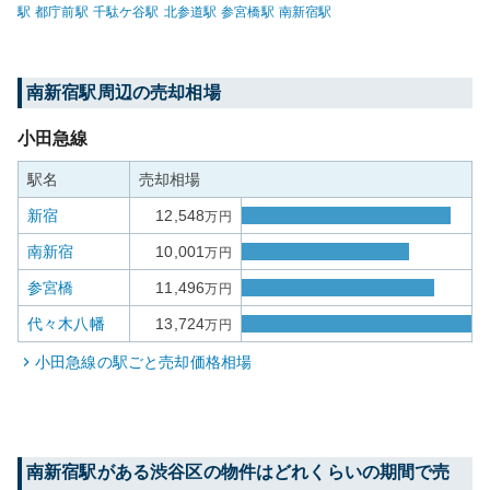
駅
都庁前
駅
千駄ケ谷
駅
北参道
駅
参宮橋
駅
南新宿
駅
南新宿
駅周辺の売却相場
小田急線
駅名
売却相場
新宿
12,548
万円
南新宿
10,001
万円
参宮橋
11,496
万円
代々木八幡
13,724
万円
小田急線
の駅ごと売却価格相場
南新宿
駅がある
渋谷区
の物件はどれくらいの期間で売