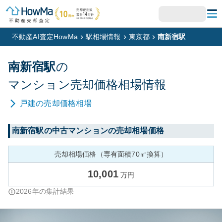
不動産AI査定HowMa
駅相場情報
東京都
南新宿駅
南新宿
駅
の
マンション
売却価格相場情報
戸建
の売却価格相場
南新宿
駅の中古マンションの売却相場価格
売却相場価格（専有面積70㎡換算）
10,001
万円
2026
年の集計結果