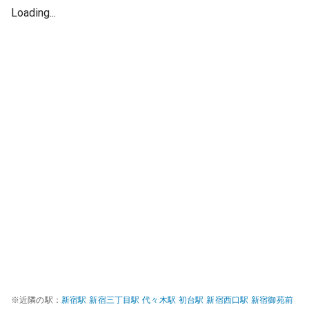
Loading...
※近隣の駅：
新宿
駅
新宿三丁目
駅
代々木
駅
初台
駅
新宿西口
駅
新宿御苑前