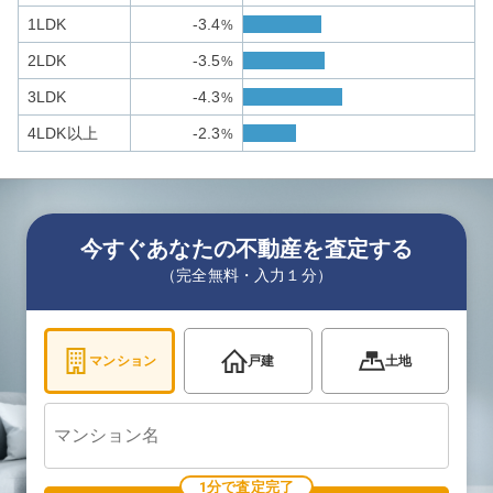
1LDK
-3.4
%
2LDK
-3.5
%
3LDK
-4.3
%
4LDK以上
-2.3
%
今すぐあなたの不動産を査定する
（完全無料・入力１分）
マンション
戸建
土地
1分で査定完了