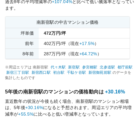
過去
8
年の平均増減率の
+107.04%
と比べて
低い
騰落率となってい
ます。
南新宿
駅の中古マンション価格
坪単価
472
万円/坪
前年
402
万円/坪
（現在
+17.5%
）
8
年前
287
万円/坪
（現在
+64.72%
）
※周辺エリアは
南新宿
駅
代々木
駅
新宿
駅
参宮橋
駅
北参道
駅
都庁前
駅
新宿三丁目
駅
新宿西口
駅
初台
駅
千駄ケ谷
駅
新宿御苑前
駅
のデータを
集計したものです
5年後の
南新宿
駅のマンションの価格動向は
+30.16%
直近数年の状況が今後も続く場合、
南新宿
駅のマンション相場
は、5年後
+30.16%
になると予想されます。周辺エリアの平均増
減率が
+55.5%
に比べると
低い
増減率となっています。