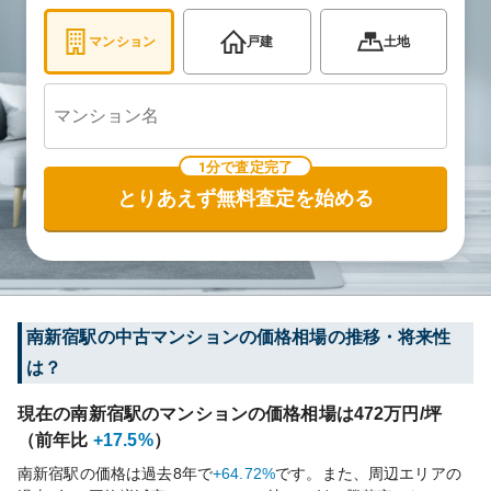
マンション
戸建
土地
1分で査定完了
とりあえず無料査定を始める
南新宿
駅の中古マンションの価格相場の推移・将来性
は？
現在の
南新宿
駅のマンションの価格相場は
472
万円/坪
（前年比
+17.5%
）
南新宿
駅の価格は過去
8
年で
+64.72%
です。
また、周辺エリアの